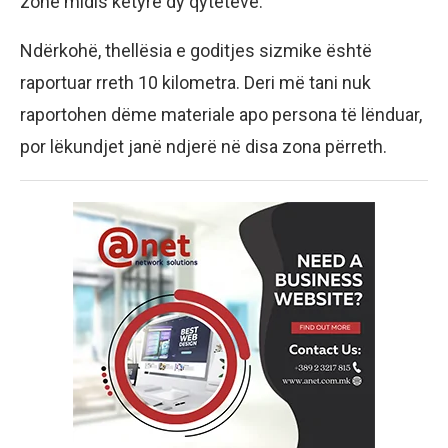
zonë midis këtyre dy qyteteve.
Ndërkohë, thellësia e goditjes sizmike është
raportuar rreth 10 kilometra. Deri më tani nuk
raportohen dëme materiale apo persona të lënduar,
por lëkundjet janë ndjerë në disa zona përreth.