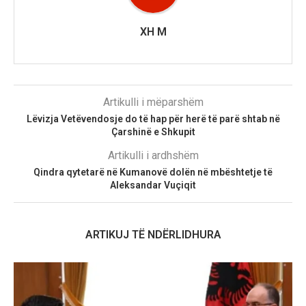
XH M
Artikulli i mëparshëm
Lëvizja Vetëvendosje do të hap për herë të parë shtab në
Çarshinë e Shkupit
Artikulli i ardhshëm
Qindra qytetarë në Kumanovë dolën në mbështetje të
Aleksandar Vuçiqit
ARTIKUJ TË NDËRLIDHURA