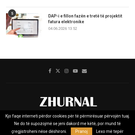
5
DAP-i e fillon fazën e tretë të projektit
fatura elektronike
04.06.2026 13:52
Kjo faqe interneti përdor cookies për të përmirësuar përvojën tuaj.
Rreth nesh
Impresumi
Marketing
Kontakt
Ne do të supozojmë se jeni dakord me këtë, por mund të
Privacy Policy
çregjistroheni nëse dëshironi.
Pranoj
Lexo më tepër