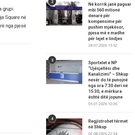
2
Në korrik janë paguar
a grupi
mbi 560 milionë
denarë për
ija Square në
kompensime për
arë nga pjesë
pushim mjekësor,
pjesa më e madhe
për lejet e lindjes
28.07.2026 15:52
3
Sportelet e NP
“Ujësjellësi dhe
Kanalizimi” – Shkup
nesër do të punojnë
nga ora 7:30 deri në
15:30, e mërkura
është ditë jopune
05.01.2026 10:36
4
Regjistrohet tërmet
në Shkup
02.08.2026 22:34