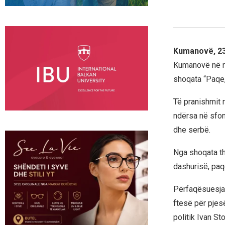
Kumanovë, 23
Kumanovë në nj
shoqata “Paqe,
Të pranishmit 
ndërsa në sfon
dhe serbë.
Nga shoqata th
dashurisë, paq
Përfaqësuesja 
ftesë për pjes
politik Ivan St