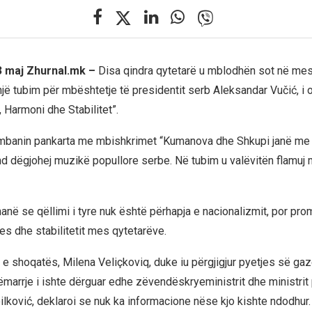
 maj Zhurnal.mk –
Disa qindra qytetarë u mblodhën sot në mes
ë tubim për mbështetje të presidentit serb Aleksandar Vučić, i 
 Harmoni dhe Stabilitet”.
mbanin pankarta me mbishkrimet “Kumanova dhe Shkupi janë me 
d dëgjohej muzikë popullore serbe. Në tubim u valëvitën flamu
anë se qëllimi i tyre nuk është përhapja e nacionalizmit, por pro
es dhe stabilitetit mes qytetarëve.
e shoqatës, Milena Veliçkoviq, duke iu përgjigjur pyetjes së ga
ëmarrje i ishte dërguar edhe zëvendëskryeministrit dhe ministrit
oilković, deklaroi se nuk ka informacione nëse kjo kishte ndodhur.