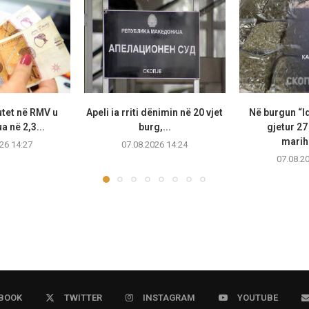
utet në RMV u
Apeli ia rriti dënimin në 20 vjet
Në burgun “I
 në 2,3...
burg,...
gjetur 2
marih
26 14:27
07.08.2026 14:24
07.08.2
BOOK
TWITTER
INSTAGRAM
YOUTUBE