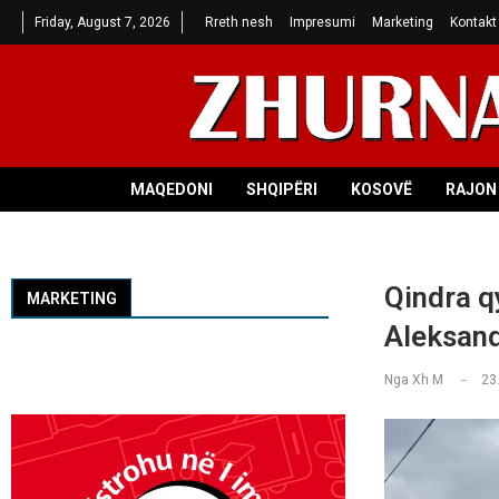
Friday, August 7, 2026
Rreth nesh
Impresumi
Marketing
Kontakt
MAQEDONI
SHQIPËRI
KOSOVË
RAJON 
Qindra q
MARKETING
Aleksand
Nga
Xh M
23