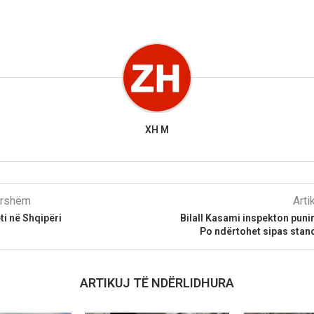
XH M
parshëm
Arti
i në Shqipëri
Bilall Kasami inspekton puni
Po ndërtohet sipas stan
ARTIKUJ TË NDËRLIDHURA