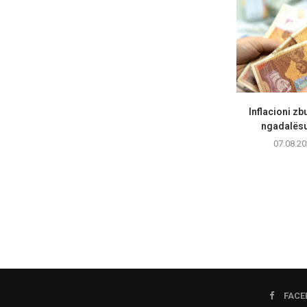
Inflacioni zb
ngadalësua
07.08.20
FACE