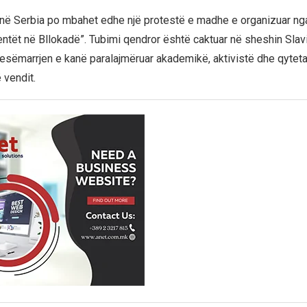
në Serbia po mbahet edhe një protestë e madhe e organizuar ng
entët në Bllokadë”. Tubimi qendror është caktuar në sheshin Slav
jesëmarrjen e kanë paralajmëruar akademikë, aktivistë dhe qytet
 vendit.