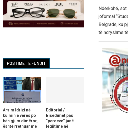
Ndërkohë, sot 
joformal “Stud
Belgrade, ku p
të ndryshme të
POSTIMET E FUNDIT
Arsim Idrizi në
Editorial /
kulmin e verës po
Bisedimet pas
bën gjum dimëror,
“perdeve” janë
është rrethuar me
legjitime në