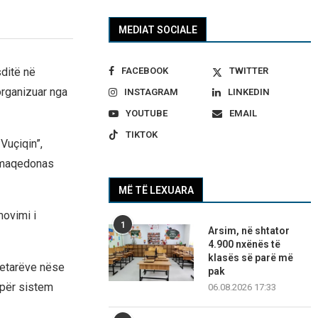
MEDIAT SOCIALE
FACEBOOK
TWITTER
ditë në
organizuar nga
INSTAGRAM
LINKEDIN
YOUTUBE
EMAIL
TIKTOK
Vuçiqin”,
j maqedonas
MË TË LEXUARA
movimi i
1
Arsim, në shtator
4.900 nxënës të
klasës së parë më
zetarëve nëse
pak
 për sistem
06.08.2026 17:33