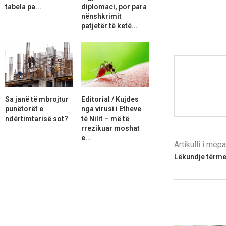
tabela pa...
diplomaci, por para
nënshkrimit
patjetër të ketë...
Sa janë të mbrojtur
Editorial / Kujdes
punëtorët e
nga virusi i Etheve
ndërtimtarisë sot?
të Nilit – më të
rrezikuar moshat
e...
Artikulli i më
Lëkundje tërmet