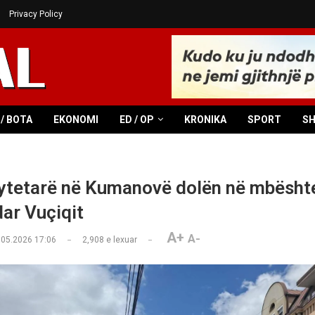
Privacy Policy
/ BOTA
EKONOMI
ED / OP
KRONIKA
SPORT
S
ytetarë në Kumanovë dolën në mbështe
ar Vuçiqit
A+
A-
.05.2026 17:06
2,908
e lexuar