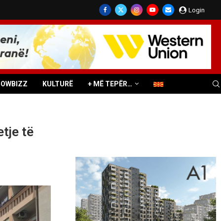
Login
HOWBIZZ
KULTURË
+ MË TEPËR…
tje të