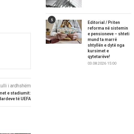
5
Editorial / Priten
reforma në sistemin
e pensioneve – shteti
mund ta marrë
shtyllën e dytë nga
kursimet e
qytetarëve!
03.08.2026 15:00
kulli i ardhshëm
met e stadiumit:
dardeve të UEFA