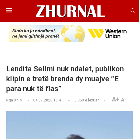
Lendita Selimi nuk ndalet, publikon
klipin e tretë brenda dy muajve “E
para nuk të flas”
A+
A-
Nga
Xh M
04.07.2026 15:41
3,053
e lexuar