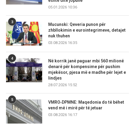
është ditë jopune
05.01.2026 10:36
3
Mucunski: Qeveria punon për
zhbllokimin e eurointegrimeve, detajet
nuk thuhen
03.08.2026 16:35
4
Në korrik janë paguar mbi 560 milionë
denarë për kompensime për pushim
mjekësor, pjesa më e madhe për lejet e
lindjes
28.07.2026 15:52
5
VMRO‑DPMNE: Maqedonia do të bëhet
vend më i mirë për të jetuar
03.08.2026 16:17