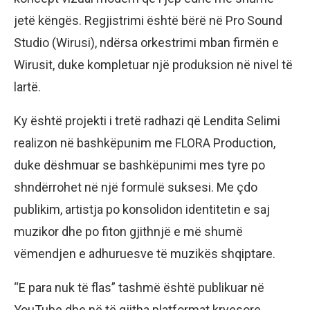
jetë këngës. Regjistrimi është bërë në Pro Sound
Studio (Wirusi), ndërsa orkestrimi mban firmën e
Wirusit, duke kompletuar një produksion në nivel të
lartë.
Ky është projekti i tretë radhazi që Lendita Selimi
realizon në bashkëpunim me FLORA Production,
duke dëshmuar se bashkëpunimi mes tyre po
shndërrohet në një formulë suksesi. Me çdo
publikim, artistja po konsolidon identitetin e saj
muzikor dhe po fiton gjithnjë e më shumë
vëmendjen e adhuruesve të muzikës shqiptare.
“E para nuk të flas” tashmë është publikuar në
YouTube dhe në të gjitha platformat kryesore