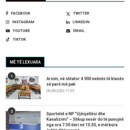
FACEBOOK
TWITTER
INSTAGRAM
LINKEDIN
YOUTUBE
EMAIL
TIKTOK
MË TË LEXUARA
1
Arsim, në shtator 4.900 nxënës të klasës
së parë më pak
06.08.2026 17:33
2
Sportelet e NP “Ujësjellësi dhe
Kanalizimi” – Shkup nesër do të punojnë
nga ora 7:30 deri në 15:30, e mërkura