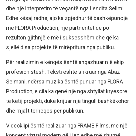
dhe një interpretim të veçantë nga Lendita Selimi.
Edhe kësaj radhe, ajo ka zgjedhur të bashkëpunojë
me FLORA Production, një partneritet që po
rezulton gjithnjë e më i suksesshëm dhe që ka
sjellë disa projekte të mirëpritura nga publiku.
Për realizimin e këngës është angazhuar një ekip
profesionistësh. Teksti është shkruar nga Abaz
Selmani, ndërsa muzika është punuar nga FLORA
Production, e cila ka qenë një nga shtyllat kryesore
të këtij projekti, duke krijuar një tingull bashkëkohor
dhe mjaft tërheqës për publikun.
Videoklipi është realizuar nga FRAME Films, me një
koncept vizual modern që i jep edhe më shumë