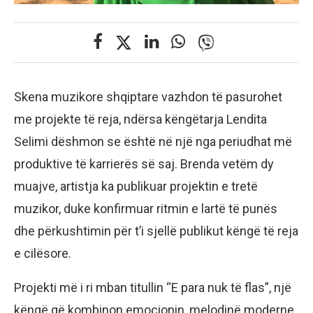
Skena muzikore shqiptare vazhdon të pasurohet
me projekte të reja, ndërsa këngëtarja Lendita
Selimi dëshmon se është në një nga periudhat më
produktive të karrierës së saj. Brenda vetëm dy
muajve, artistja ka publikuar projektin e tretë
muzikor, duke konfirmuar ritmin e lartë të punës
dhe përkushtimin për t’i sjellë publikut këngë të reja
e cilësore.
Projekti më i ri mban titullin “E para nuk të flas”, një
këngë që kombinon emocionin, melodinë moderne