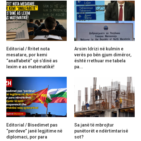
Editorial / Rritet nota
Arsim Idrizi në kulmin e
mesatare, por kemi
verës po bën gjum dimëror,
“analfabetë” që s’dinë as
është rrethuar me tabela
lexim e as matematikë!
pa...
Editorial / Bisedimet pas
Sa janë të mbrojtur
“perdeve” janë legjitime në
punëtorët e ndërtimtarisë
diplomaci, por para
sot?