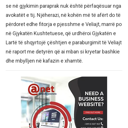
se në gjykimin paraprak nuk është përfaqësuar nga
avokatët e tij. Njëherazi, në kohën më të afërt do të
përdoret edhe fitorja e pjesshme e Veliajt, marrë po
në Gjykatën Kushtetuese, që urdhëroi Gjykatën e
Lartë të shqyrtojë çështjen e paraburgimit të Veliajt
në raport me detyrën që ai mban si kryetar bashkie
dhe mbylljen në kafazin e xhamtë.