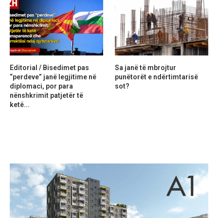
Editorial / Bisedimet pas
Sa janë të mbrojtur
“perdeve” janë legjitime në
punëtorët e ndërtimtarisë
diplomaci, por para
sot?
nënshkrimit patjetër të
ketë...