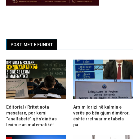
POSTIMET E FUNDIT
Editorial / Rritet nota
Arsim Idrizi në kulmin e
mesatare, por kemi
verës po bën gjum dimëror,
“analfabetë” që s’dinë as
është rrethuar me tabela
lexim e as matematikë!
pa...