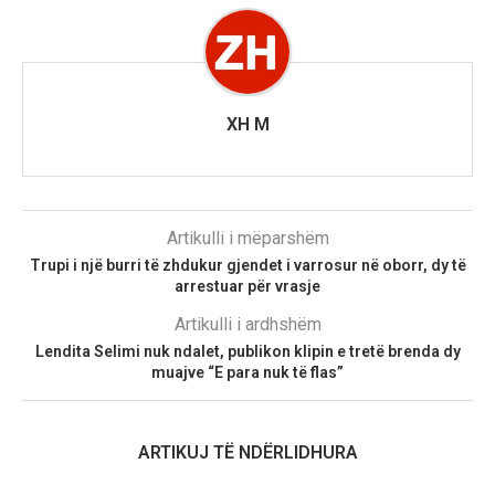
XH M
Artikulli i mëparshëm
Trupi i një burri të zhdukur gjendet i varrosur në oborr, dy të
arrestuar për vrasje
Artikulli i ardhshëm
Lendita Selimi nuk ndalet, publikon klipin e tretë brenda dy
muajve “E para nuk të flas”
ARTIKUJ TË NDËRLIDHURA