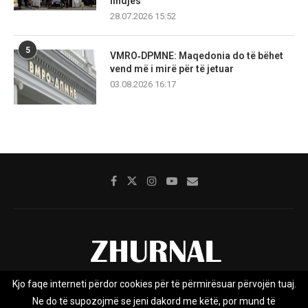
lindjes
28.07.2026 15:52
5
VMRO‑DPMNE: Maqedonia do të bëhet
vend më i mirë për të jetuar
03.08.2026 16:17
Kjo faqe interneti përdor cookies për të përmirësuar përvojën tuaj.
Rreth nesh
Impresumi
Marketing
Kontakt
Ne do të supozojmë se jeni dakord me këtë, por mund të