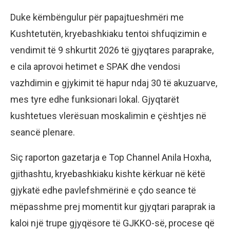
Duke këmbëngulur për papajtueshmëri me
Kushtetutën, kryebashkiaku tentoi shfuqizimin e
vendimit të 9 shkurtit 2026 të gjyqtares paraprake,
e cila aprovoi hetimet e SPAK dhe vendosi
vazhdimin e gjykimit të hapur ndaj 30 të akuzuarve,
mes tyre edhe funksionari lokal. Gjyqtarët
kushtetues vlerësuan moskalimin e çështjes në
seancë plenare.
Siç raporton gazetarja e Top Channel Anila Hoxha,
gjithashtu, kryebashkiaku kishte kërkuar në këtë
gjykatë edhe pavlefshmërinë e çdo seance të
mëpasshme prej momentit kur gjyqtari paraprak ia
kaloi një trupe gjyqësore të GJKKO-së, procese që