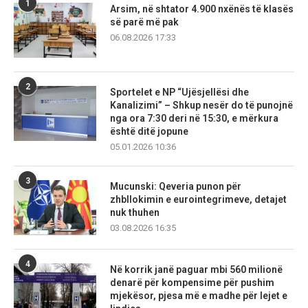
1
Arsim, në shtator 4.900 nxënës të klasës
së parë më pak
06.08.2026 17:33
2
Sportelet e NP “Ujësjellësi dhe
Kanalizimi” – Shkup nesër do të punojnë
nga ora 7:30 deri në 15:30, e mërkura
është ditë jopune
05.01.2026 10:36
3
Mucunski: Qeveria punon për
zhbllokimin e eurointegrimeve, detajet
nuk thuhen
03.08.2026 16:35
4
Në korrik janë paguar mbi 560 milionë
denarë për kompensime për pushim
mjekësor, pjesa më e madhe për lejet e