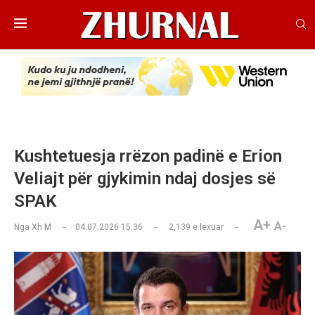
Kushtetuesja rrëzon padinë e Erion
Veliajt për gjykimin ndaj dosjes së
SPAK
A+
A-
Nga
Xh M
04.07.2026 15:36
2,139
e lexuar