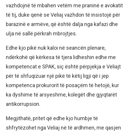
vazhdojnë të mbahen vetëm me praninë e avokatit
të tij, duke qenë se Veliaj vazhdon të insistojë për
barazinë e armëve, që është dalja nga kafazi dhe
ulja në sallë përkrah mbrojtjes.
Edhe kjo pikë nuk kaloi në seancën plenare,
ndërkohë që kërkesa të tjera lidheshin edhe me
kompetencat e SPAK, siç është përpjekja e Veliajt
për të shfuqizuar një pikë të këtij ligji që i jep
kompetenca prokurorit të posaçëm të hetojë, kur
ka dyshime të arsyeshme, kolegët dhe gjyqtarët
antikorrupsion.
Megjithatë, pritet që edhe kjo humbje të
shfrytëzohet nga Veliaj në të ardhmen, me qasjen