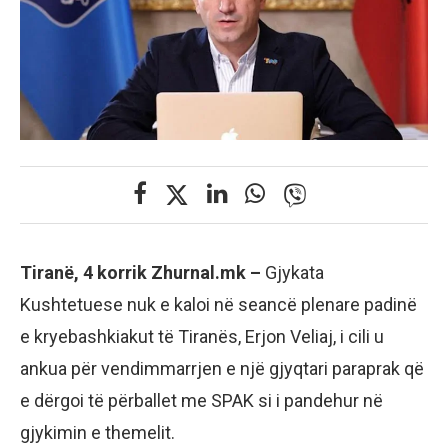
Tiranë, 4 korrik Zhurnal.mk –
Gjykata
Kushtetuese nuk e kaloi në seancë plenare padinë
e kryebashkiakut të Tiranës, Erjon Veliaj, i cili u
ankua për vendimmarrjen e një gjyqtari paraprak që
e dërgoi të përballet me SPAK si i pandehur në
gjykimin e themelit.