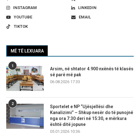
INSTAGRAM
LINKEDIN
YOUTUBE
EMAIL
TIKTOK
MË TË LEXUARA
1
Arsim, në shtator 4.900 nxënës të klasës
së parë më pak
06.08.2026 17:33
2
Sportelet e NP “Ujësjellësi dhe
Kanalizimi” – Shkup nesër do të punojnë
nga ora 7:30 deri në 15:30, e mërkura
është ditë jopune
05.01.2026 10:36