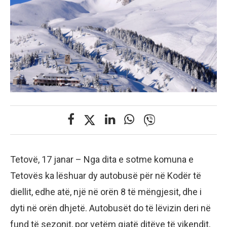
Tetovë, 17 janar – Nga dita e sotme komuna e
Tetovës ka lëshuar dy autobusë për në Kodër të
diellit, edhe atë, një në orën 8 të mëngjesit, dhe i
dyti në orën dhjetë. Autobusët do të lëvizin deri në
fund të sezonit, por vetëm gjatë ditëve të vikendit,