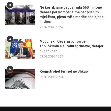
3
Në korrik janë paguar mbi 560 milionë
denarë për kompensime për pushim
mjekësor, pjesa më e madhe për lejet e
lindjes
28.07.2026 15:52
4
Mucunski: Qeveria punon për
zhbllokimin e eurointegrimeve, detajet
nuk thuhen
03.08.2026 16:35
5
Regjistrohet tërmet në Shkup
02.08.2026 22:34