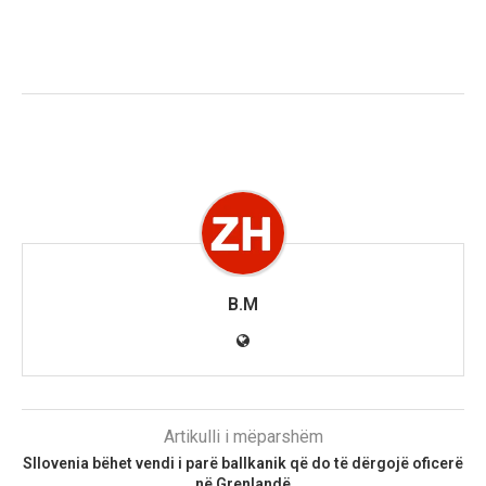
B.M
Artikulli i mëparshëm
Sllovenia bëhet vendi i parë ballkanik që do të dërgojë oficerë
në Grenlandë