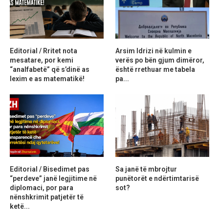
Editorial / Rritet nota
Arsim Idrizi në kulmin e
mesatare, por kemi
verës po bën gjum dimëror,
“analfabetë” që s’dinë as
është rrethuar me tabela
lexim e as matematikë!
pa...
Editorial / Bisedimet pas
Sa janë të mbrojtur
“perdeve” janë legjitime në
punëtorët e ndërtimtarisë
diplomaci, por para
sot?
nënshkrimit patjetër të
ketë...