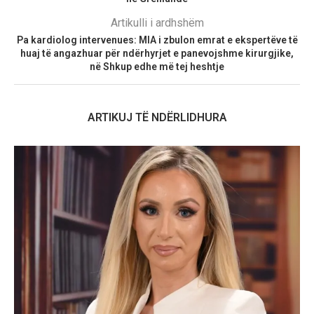
Artikulli i ardhshëm
Pa kardiolog intervenues: MIA i zbulon emrat e ekspertëve të
huaj të angazhuar për ndërhyrjet e panevojshme kirurgjike,
në Shkup edhe më tej heshtje
ARTIKUJ TË NDËRLIDHURA