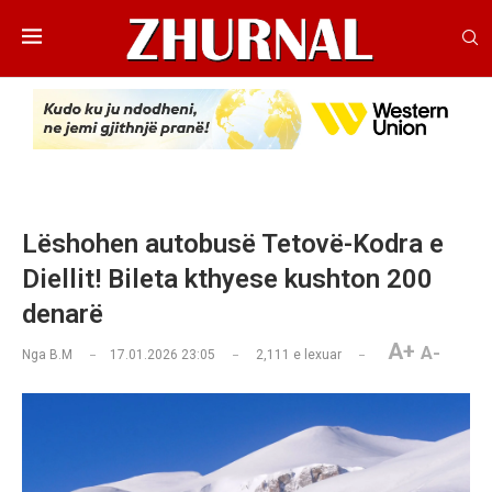
Lëshohen autobusë Tetovë-Kodra e
Diellit! Bileta kthyese kushton 200
denarë
A+
A-
Nga
B.M
17.01.2026 23:05
2,111
e lexuar