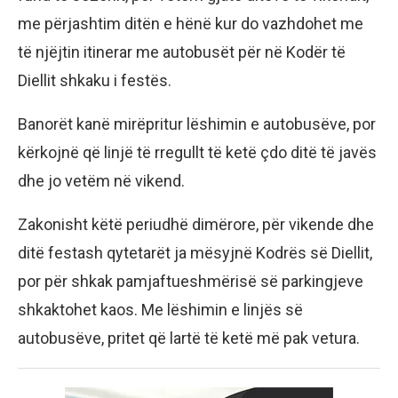
me përjashtim ditën e hënë kur do vazhdohet me
të njëjtin itinerar me autobusët për në Kodër të
Diellit shkaku i festës.
Banorët kanë mirëpritur lëshimin e autobusëve, por
kërkojnë që linjë të rregullt të ketë çdo ditë të javës
dhe jo vetëm në vikend.
Zakonisht këtë periudhë dimërore, për vikende dhe
ditë festash qytetarët ja mësyjnë Kodrës së Diellit,
por për shkak pamjaftueshmërisë së parkingjeve
shkaktohet kaos. Me lëshimin e linjës së
autobusëve, pritet që lartë të ketë më pak vetura.