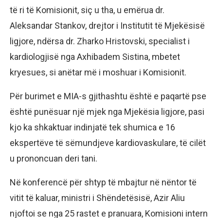
të ri të Komisionit, siç u tha, u emërua dr.
Aleksandar Stankov, drejtor i Institutit të Mjekësisë
ligjore, ndërsa dr. Zharko Hristovski, specialist i
kardiologjisë nga Axhibadem Sistina, mbetet
kryesues, si anëtar më i moshuar i Komisionit.
Për burimet e MIA-s gjithashtu është e paqartë pse
është punësuar një mjek nga Mjekësia ligjore, pasi
kjo ka shkaktuar indinjatë tek shumica e 16
ekspertëve të sëmundjeve kardiovaskulare, të cilët
u prononcuan deri tani.
Në konferencë për shtyp të mbajtur në nëntor të
vitit të kaluar, ministri i Shëndetësisë, Azir Aliu
njoftoi se nga 25 rastet e pranuara, Komisioni intern