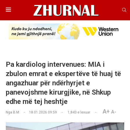
Pa kardiolog intervenues: MIA i
zbulon emrat e ekspertëve të huaj të
angazhuar për ndërhyrjet e
panevojshme kirurgjike, në Shkup
edhe më tej heshtje
A+
A-
Nga
B.M
18.01.2026 09:59
1,843
e lexuar