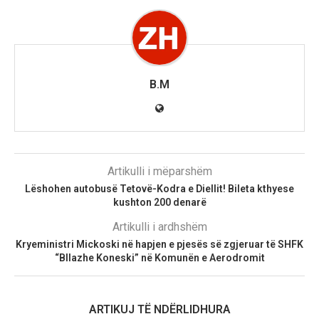
B.M
Artikulli i mëparshëm
Lëshohen autobusë Tetovë-Kodra e Diellit! Bileta kthyese
kushton 200 denarë
Artikulli i ardhshëm
Kryeministri Mickoski në hapjen e pjesës së zgjeruar të SHFK
“Bllazhe Koneski” në Komunën e Aerodromit
ARTIKUJ TË NDËRLIDHURA