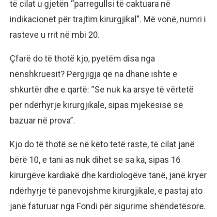
të cilat u gjetën “parregullsi të caktuara në
indikacionet për trajtim kirurgjikal”. Më vonë, numri i
rasteve u rrit në mbi 20.
Çfarë do të thotë kjo, pyetëm disa nga
nënshkruesit? Përgjigja që na dhanë ishte e
shkurtër dhe e qartë: “Se nuk ka arsye të vërtetë
për ndërhyrje kirurgjikale, sipas mjekësisë së
bazuar në prova”.
Kjo do të thotë se në këto tetë raste, të cilat janë
bërë 10, e tani as nuk dihet se sa ka, sipas 16
kirurgëve kardiakë dhe kardiologëve tanë, janë kryer
ndërhyrje të panevojshme kirurgjikale, e pastaj ato
janë faturuar nga Fondi për sigurime shëndetësore.