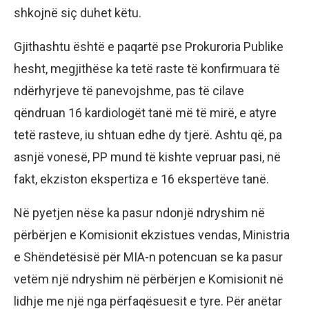
shkojnë siç duhet këtu.
Gjithashtu është e paqartë pse Prokuroria Publike
hesht, megjithëse ka tetë raste të konfirmuara të
ndërhyrjeve të panevojshme, pas të cilave
qëndruan 16 kardiologët tanë më të mirë, e atyre
tetë rasteve, iu shtuan edhe dy tjerë. Ashtu që, pa
asnjë vonesë, PP mund të kishte vepruar pasi, në
fakt, ekziston ekspertiza e 16 ekspertëve tanë.
Në pyetjen nëse ka pasur ndonjë ndryshim në
përbërjen e Komisionit ekzistues vendas, Ministria
e Shëndetësisë për MIA-n potencuan se ka pasur
vetëm një ndryshim në përbërjen e Komisionit në
lidhje me një nga përfaqësuesit e tyre. Për anëtar