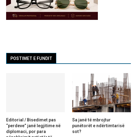
POSTIMET E FUNDIT
Editorial / Bisedimet pas
Sa janë të mbrojtur
“perdeve” janë legjitime në
punëtorët e ndërtimtarisë
diplomaci, por para
sot?