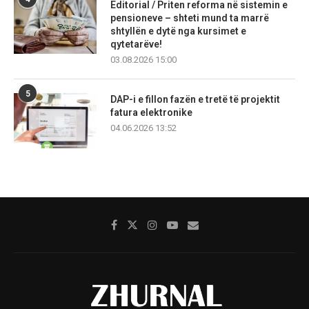
Editorial / Priten reforma në sistemin e
pensioneve – shteti mund ta marrë
shtyllën e dytë nga kursimet e
qytetarëve!
03.08.2026 15:00
5
DAP-i e fillon fazën e tretë të projektit
fatura elektronike
04.06.2026 13:52