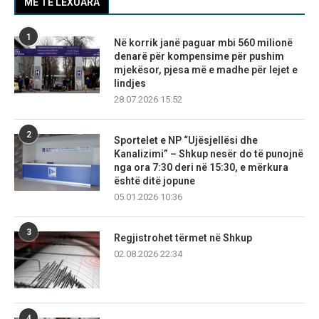
MË TË LEXUARA
1
Në korrik janë paguar mbi 560 milionë
denarë për kompensime për pushim
mjekësor, pjesa më e madhe për lejet e
lindjes
28.07.2026 15:52
2
Sportelet e NP “Ujësjellësi dhe
Kanalizimi” – Shkup nesër do të punojnë
nga ora 7:30 deri në 15:30, e mërkura
është ditë jopune
05.01.2026 10:36
3
Regjistrohet tërmet në Shkup
02.08.2026 22:34
4