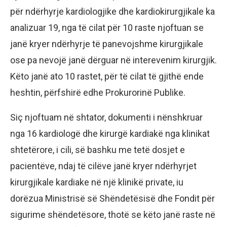
për ndërhyrje kardiologjike dhe kardiokirurgjikale ka
analizuar 19, nga të cilat për 10 raste njoftuan se
janë kryer ndërhyrje të panevojshme kirurgjikale
ose pa nevojë janë dërguar në interevenim kirurgjik.
Këto janë ato 10 rastet, për të cilat të gjithë ende
heshtin, përfshirë edhe Prokurorinë Publike.
Siç njoftuam në shtator, dokumenti i nënshkruar
nga 16 kardiologë dhe kirurgë kardiakë nga klinikat
shtetërore, i cili, së bashku me tetë dosjet e
pacientëve, ndaj të cilëve janë kryer ndërhyrjet
kirurgjikale kardiake në një klinikë private, iu
dorëzua Ministrisë së Shëndetësisë dhe Fondit për
sigurime shëndetësore, thotë se këto janë raste në