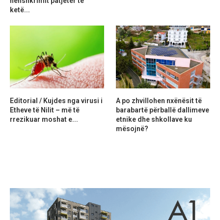
nënshkrimit patjetër të
ketë...
Editorial / Kujdes nga virusi i
A po zhvillohen nxënësit të
Etheve të Nilit – më të
barabartë përballë dallimeve
rrezikuar moshat e...
etnike dhe shkollave ku
mësojnë?