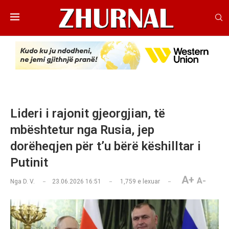
Lideri i rajonit gjeorgjian, të
mbështetur nga Rusia, jep
dorëheqjen për t’u bërë këshilltar i
Putinit
A+
A-
Nga
D. V.
23.06.2026 16:51
1,759
e lexuar