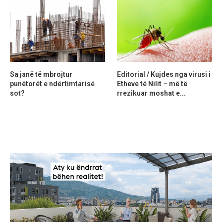
Sa janë të mbrojtur
Editorial / Kujdes nga virusi i
punëtorët e ndërtimtarisë
Etheve të Nilit – më të
sot?
rrezikuar moshat e...