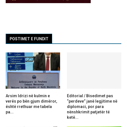
POSTIMET E FUNDIT
Arsim Idrizi në kulmin e
Editorial / Bisedimet pas
verës po bën gjum dimëror,
“perdeve” janë legjitime në
është rrethuar me tabela
diplomaci, por para
pa...
nënshkrimit patjetër të
ketë...