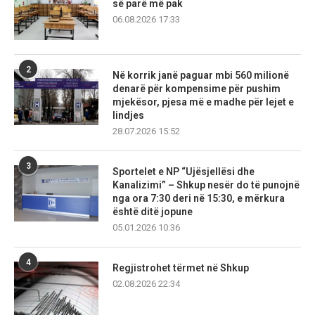
së parë më pak
06.08.2026 17:33
2
Në korrik janë paguar mbi 560 milionë
denarë për kompensime për pushim
mjekësor, pjesa më e madhe për lejet e
lindjes
28.07.2026 15:52
3
Sportelet e NP “Ujësjellësi dhe
Kanalizimi” – Shkup nesër do të punojnë
nga ora 7:30 deri në 15:30, e mërkura
është ditë jopune
05.01.2026 10:36
4
Regjistrohet tërmet në Shkup
02.08.2026 22:34