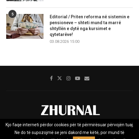
5
Editorial / Priten reforma në sistemin e
pensioneve – shteti mund ta marrë
shtyllën e dytë nga kursimet e
qytetarëve!
03.08.2026 15:00
Kjo faqe interneti përdor cookies për të përmirësuar përvojën tuaj.
Rreth nesh
Impresumi
Marketing
Kontakt
Ne do të supozojmë se jeni dakord me këtë, por mund të
Privacy Policy