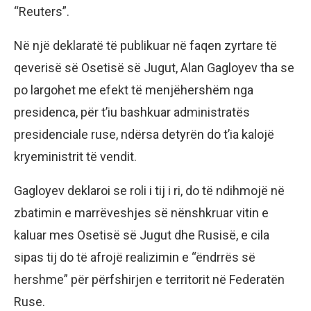
“Reuters”.
Në një deklaratë të publikuar në faqen zyrtare të
qeverisë së Osetisë së Jugut, Alan Gagloyev tha se
po largohet me efekt të menjëhershëm nga
presidenca, për t’iu bashkuar administratës
presidenciale ruse, ndërsa detyrën do t’ia kalojë
kryeministrit të vendit.
Gagloyev deklaroi se roli i tij i ri, do të ndihmojë në
zbatimin e marrëveshjes së nënshkruar vitin e
kaluar mes Osetisë së Jugut dhe Rusisë, e cila
sipas tij do të afrojë realizimin e “ëndrrës së
hershme” për përfshirjen e territorit në Federatën
Ruse.