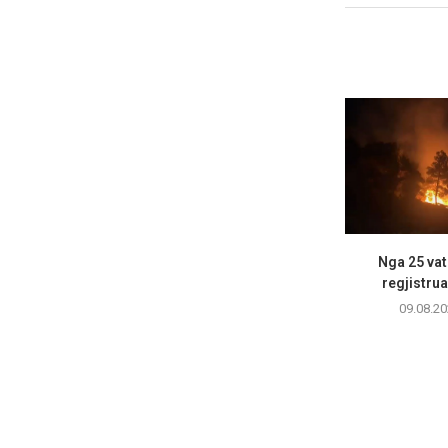
Nga 25 vatr
regjistrua
09.08.20