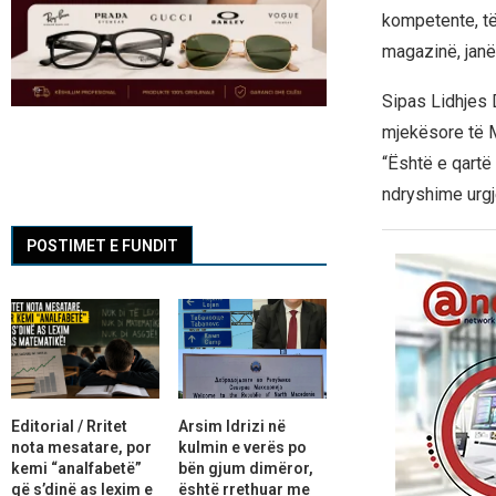
kompetente, të 
magazinë, janë 
Sipas Lidhjes 
mjekësore të 
“Është e qartë 
ndryshime urgje
POSTIMET E FUNDIT
Editorial / Rritet
Arsim Idrizi në
nota mesatare, por
kulmin e verës po
kemi “analfabetë”
bën gjum dimëror,
që s’dinë as lexim e
është rrethuar me