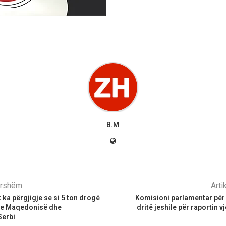
B.M
parshëm
Arti
ka përgjigje se si 5 ton drogë
Komisioni parlamentar për
n e Maqedonisë dhe
dritë jeshile për raportin 
Serbi