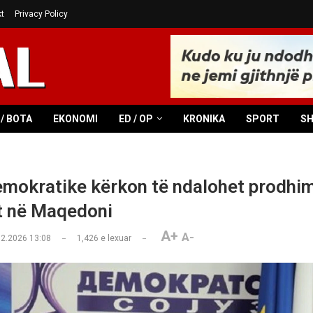
t
Privacy Policy
/ BOTA
EKONOMI
ED / OP
KRONIKA
SPORT
S
emokratike kërkon të ndalohet prodhim
t në Maqedoni
A+
A-
02.2026 13:08
1,426
e lexuar