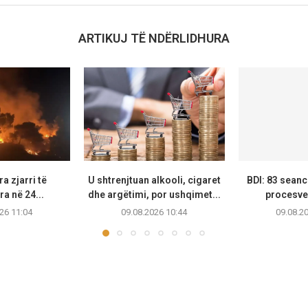
ARTIKUJ TË NDËRLIDHURA
a zjarri të
U shtrenjtuan alkooli, cigaret
BDI: 83 seanc
ra në 24...
dhe argëtimi, por ushqimet...
procesver
26 11:04
09.08.2026 10:44
09.08.2