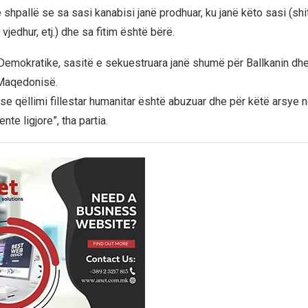
shpallë se sa sasi kanabisi janë prodhuar, ku janë këto sasi (shit
vjedhur, etj.) dhe sa fitim është bërë.
Demokratike, sasitë e sekuestruara janë shumë për Ballkanin dhe 
Maqedonisë.
se qëllimi fillestar humanitar është abuzuar dhe për këtë arsye n
nte ligjore”, tha partia.