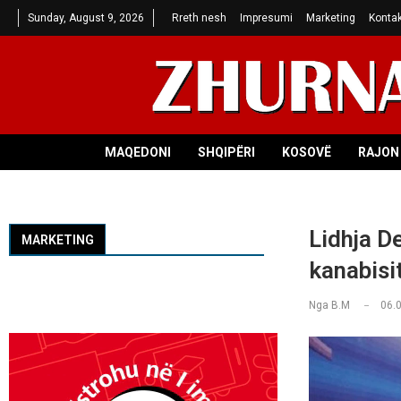
Sunday, August 9, 2026
Rreth nesh
Impresumi
Marketing
Kontak
MAQEDONI
SHQIPËRI
KOSOVË
RAJON 
Lidhja D
MARKETING
kanabisi
Nga
B.M
06.