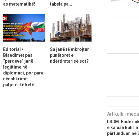
as matematikë!
tabela pa...
Editorial /
Sa janë të mbrojtur
Bisedimet pas
punëtorët e
“perdeve” janë
ndërtimtarisë sot?
legjitime në
diplomaci, por para
nënshkrimit
patjetër të ketë...
Artikulli i më
LSDM: Ende nuk 
e kaluan kufiri
përfunduan në 