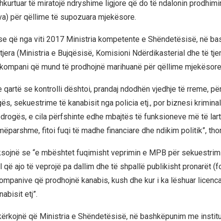
hkurtuar të miratojë ndryshime ligjore që do të ndalonin prodhim
va) për qëllime të supozuara mjekësore.
se që nga viti 2017 Ministria kompetente e Shëndetësisë, në b
 tjera (Ministria e Bujqësisë, Komisioni Ndërdikasterial dhe të tje
 kompani që mund të prodhojnë marihuanë për qëllime mjekësore
qartë se kontrolli dështoi, prandaj ndodhën vjedhje të rreme, për
s, sekuestrime të kanabisit nga policia etj., por biznesi krimina
drogës, e cila përfshinte edhe mbajtës të funksioneve më të lart
ëparshme, fitoi fuqi të madhe financiare dhe ndikim politik”, tho
ksojnë se “e mbështet fuqimisht veprimin e MPB për sekuestrimi
që ajo të veprojë pa dallim dhe të shpallë publikisht pronarët (
kompanive që prodhojnë kanabis, kush dhe kur i ka lëshuar licenca
abisit etj”.
 kërkojnë që Ministria e Shëndetësisë, në bashkëpunim me institu