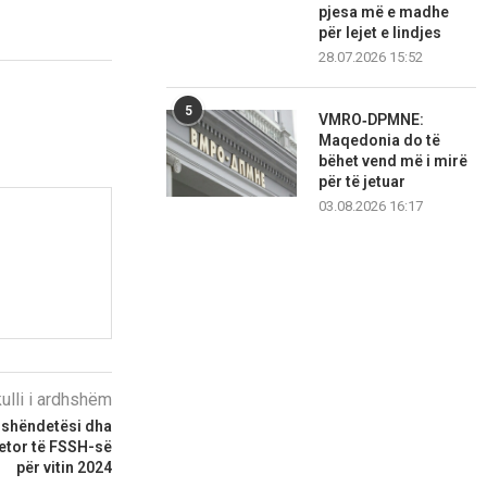
pjesa më e madhe
për lejet e lindjes
28.07.2026 15:52
5
VMRO‑DPMNE:
Maqedonia do të
bëhet vend më i mirë
për të jetuar
03.08.2026 16:17
kulli i ardhshëm
 shëndetësi dha
vjetor të FSSH-së
për vitin 2024