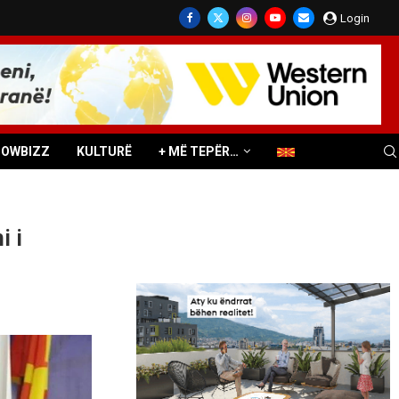
Login
HOWBIZZ
KULTURË
+ MË TEPËR…
i i