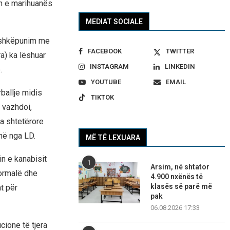
in e marihuanës
MEDIAT SOCIALE
ashkëpunim me
FACEBOOK
TWITTER
ra) ka lëshuar
INSTAGRAM
LINKEDIN
.
YOUTUBE
EMAIL
ballje midis
TIKTOK
l vazhdoi,
a shtetërore
në nga LD.
MË TË LEXUARA
n e kanabisit
1
Arsim, në shtator
formalë dhe
4.900 nxënës të
klasës së parë më
t për
pak
06.08.2026 17:33
cione të tjera