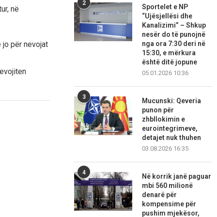
2
Sportelet e NP
ur, në
“Ujësjellësi dhe
Kanalizimi” – Shkup
nesër do të punojnë
jo për nevojat
nga ora 7:30 deri në
15:30, e mërkura
është ditë jopune
evojiten
05.01.2026 10:36
3
Mucunski: Qeveria
punon për
zhbllokimin e
eurointegrimeve,
detajet nuk thuhen
03.08.2026 16:35
4
Në korrik janë paguar
mbi 560 milionë
denarë për
kompensime për
pushim mjekësor,