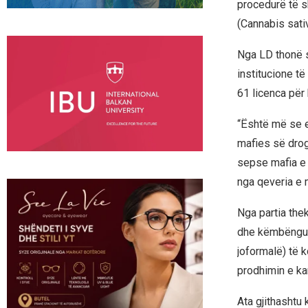
procedurë të s
(Cannabis sati
Nga LD thonë 
institucione të
61 licenca për
“Është më se e 
mafies së drogë
sepse mafia e 
nga qeveria e m
Nga partia the
dhe këmbëngul 
joformalë) të 
prodhimin e kan
Ata gjithashtu