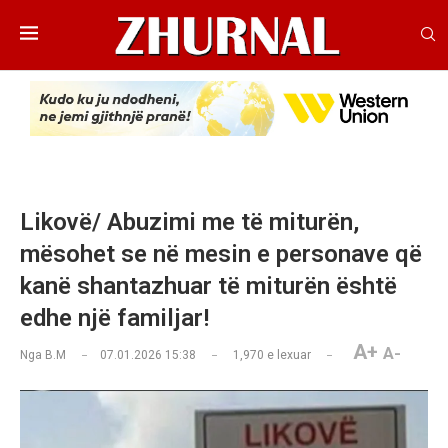
Likovë/ Abuzimi me të miturën,
mësohet se në mesin e personave që
kanë shantazhuar të miturën është
edhe një familjar!
A+
A-
Nga
B.M
07.01.2026 15:38
1,970
e lexuar