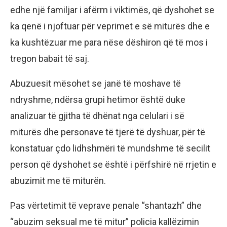
edhe një familjar i afërm i viktimës, që dyshohet se
ka qenë i njoftuar për veprimet e së miturës dhe e
ka kushtëzuar me para nëse dëshiron që të mos i
tregon babait të saj.
Abuzuesit mësohet se janë të moshave të
ndryshme, ndërsa grupi hetimor është duke
analizuar të gjitha të dhënat nga celulari i së
miturës dhe personave të tjerë të dyshuar, për të
konstatuar çdo lidhshmëri të mundshme të secilit
person që dyshohet se është i përfshirë në rrjetin e
abuzimit me të miturën.
Pas vërtetimit të veprave penale “shantazh” dhe
“abuzim seksual me të mitur” policia kallëzimin