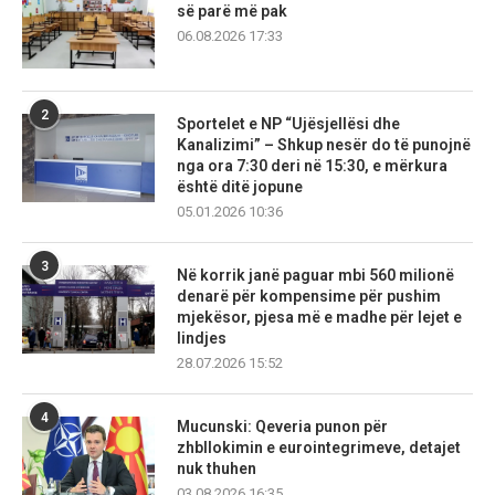
së parë më pak
06.08.2026 17:33
2
Sportelet e NP “Ujësjellësi dhe
Kanalizimi” – Shkup nesër do të punojnë
nga ora 7:30 deri në 15:30, e mërkura
është ditë jopune
05.01.2026 10:36
3
Në korrik janë paguar mbi 560 milionë
denarë për kompensime për pushim
mjekësor, pjesa më e madhe për lejet e
lindjes
28.07.2026 15:52
4
Mucunski: Qeveria punon për
zhbllokimin e eurointegrimeve, detajet
nuk thuhen
03.08.2026 16:35