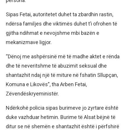
persona.
Sipas Fetai, autoritetet duhet ta zbardhin rastin,
ndërsa familjes dhe viktimës duhet t’i ofrohen të
gjitha ndihmat e nevojshme mbi bazën e
mekanizmave ligjor.
“Dënoj me ashpërsinë më të madhe aktet e rënda
dhe të neveritshme të abuzimit seksual dhe
shantazhit ndaj një të miture në fshatin Sllupçan,
Komuna e Likovës”, tha Arben Fetai,
Zëvendëskryeministër.
Ndërkohë policia sipas burimeve jo zyrtare është
duke vazhduar hetimin. Burime të Alsat bëjnë të
ditur se në shemën e shantazhit është i përfshirë