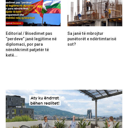
Editorial / Bisedimet pas
Sa janë të mbrojtur
“perdeve” janë legjitime në
punëtorët e ndërtimtarisë
diplomaci, por para
sot?
nënshkrimit patjetër të
ketë...