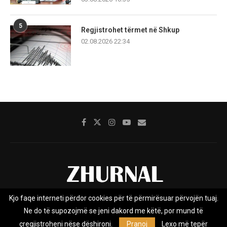
5
Regjistrohet tërmet në Shkup
02.08.2026 22:34
Kjo faqe interneti përdor cookies për të përmirësuar përvojën tuaj.
Rreth nesh
Impresumi
Marketing
Kontakt
Ne do të supozojmë se jeni dakord me këtë, por mund të
Privacy Policy
çregjistroheni nëse dëshironi.
Pranoj
Lexo më tepër