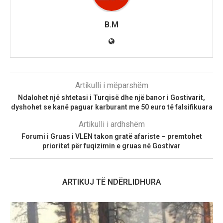
B.M
Artikulli i mëparshëm
Ndalohet një shtetasi i Turqisë dhe një banor i Gostivarit,
dyshohet se kanë paguar karburant me 50 euro të falsifikuara
Artikulli i ardhshëm
Forumi i Gruas i VLEN takon gratë afariste – premtohet
prioritet për fuqizimin e gruas në Gostivar
ARTIKUJ TË NDËRLIDHURA