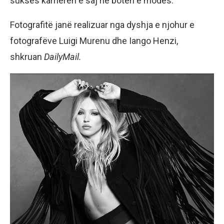
sukses karrierën e saj në botën e modës.
Fotografitë janë realizuar nga dyshja e njohur e
fotografëve Luigi Murenu dhe Iango Henzi,
shkruan
DailyMail.