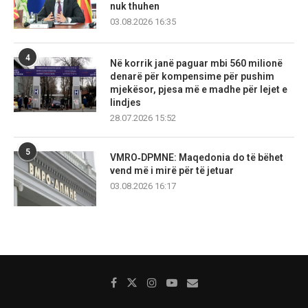
nuk thuhen
03.08.2026 16:35
4
Në korrik janë paguar mbi 560 milionë
denarë për kompensime për pushim
mjekësor, pjesa më e madhe për lejet e
lindjes
28.07.2026 15:52
5
VMRO‑DPMNE: Maqedonia do të bëhet
vend më i mirë për të jetuar
03.08.2026 16:17