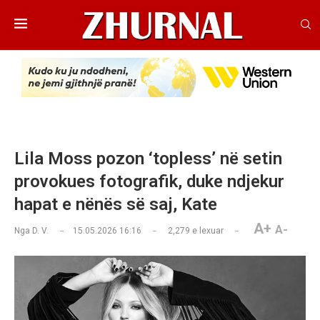
Lila Moss pozon ‘topless’ në setin
provokues fotografik, duke ndjekur
hapat e nënës së saj, Kate
A+
A-
Nga
D. V.
15.05.2026 16:16
2,279
e lexuar