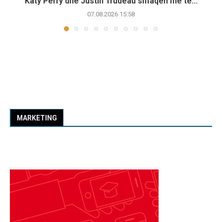
Katy Perry dhe Justin Trudeau shfaqen më të...
07.08.2026 15:58
MARKETING