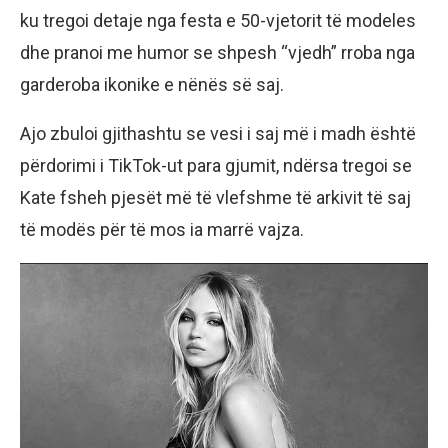
ku tregoi detaje nga festa e 50-vjetorit të modeles
dhe pranoi me humor se shpesh “vjedh” rroba nga
garderoba ikonike e nënës së saj.
Ajo zbuloi gjithashtu se vesi i saj më i madh është
përdorimi i TikTok-ut para gjumit, ndërsa tregoi se
Kate fsheh pjesët më të vlefshme të arkivit të saj
të modës për të mos ia marrë vajza.