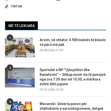
TIKTOK
MË TË LEXUARA
1
Arsim, në shtator 4.900 nxënës të klasës
së parë më pak
06.08.2026 17:33
2
Sportelet e NP “Ujësjellësi dhe
Kanalizimi” – Shkup nesër do të punojnë
nga ora 7:30 deri në 15:30, e mërkura
është ditë jopune
05.01.2026 10:36
3
Mucunski: Qeveria punon për
zhbllokimin e eurointegrimeve, detajet