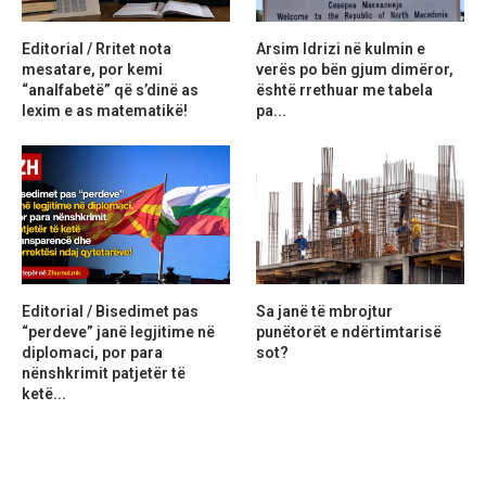
Editorial / Rritet nota
Arsim Idrizi në kulmin e
mesatare, por kemi
verës po bën gjum dimëror,
“analfabetë” që s’dinë as
është rrethuar me tabela
lexim e as matematikë!
pa...
Editorial / Bisedimet pas
Sa janë të mbrojtur
“perdeve” janë legjitime në
punëtorët e ndërtimtarisë
diplomaci, por para
sot?
nënshkrimit patjetër të
ketë...