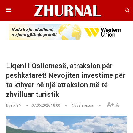
Liqeni i Osllomesë, atraksion për
peshkatarët! Nevojiten investime për
ta kthyer në një atraksion më të
zhvilluar turistik
A+
A-
Nga
Xh M
07.06.2026 18:00
4,652
e lexuar