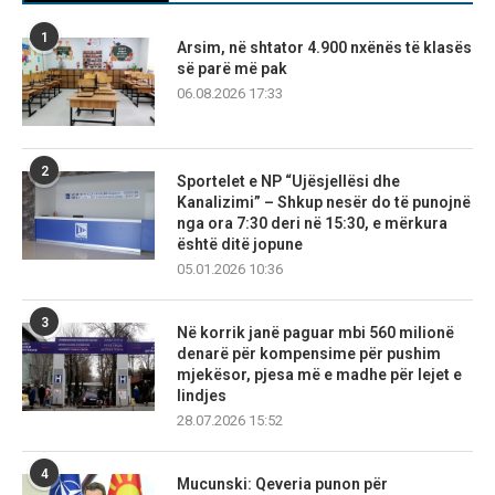
1
Arsim, në shtator 4.900 nxënës të klasës
së parë më pak
06.08.2026 17:33
2
Sportelet e NP “Ujësjellësi dhe
Kanalizimi” – Shkup nesër do të punojnë
nga ora 7:30 deri në 15:30, e mërkura
është ditë jopune
05.01.2026 10:36
3
Në korrik janë paguar mbi 560 milionë
denarë për kompensime për pushim
mjekësor, pjesa më e madhe për lejet e
lindjes
28.07.2026 15:52
4
Mucunski: Qeveria punon për