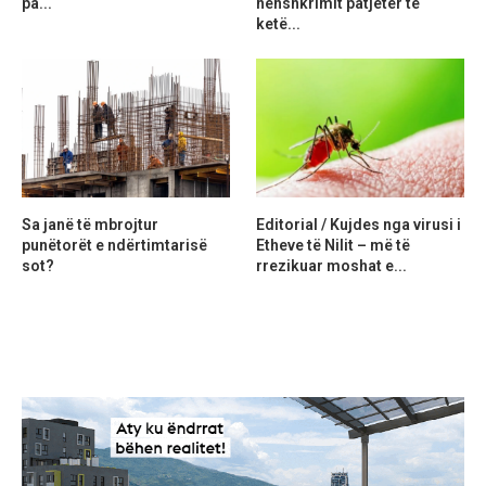
pa...
nënshkrimit patjetër të
ketë...
Sa janë të mbrojtur
Editorial / Kujdes nga virusi i
punëtorët e ndërtimtarisë
Etheve të Nilit – më të
sot?
rrezikuar moshat e...