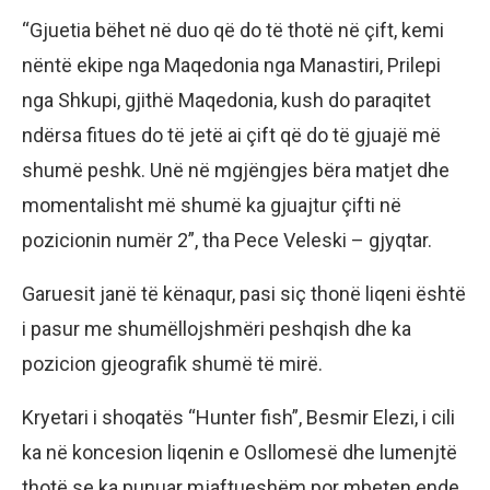
“Gjuetia bëhet në duo që do të thotë në çift, kemi
nëntë ekipe nga Maqedonia nga Manastiri, Prilepi
nga Shkupi, gjithë Maqedonia, kush do paraqitet
ndërsa fitues do të jetë ai çift që do të gjuajë më
shumë peshk. Unë në mgjëngjes bëra matjet dhe
momentalisht më shumë ka gjuajtur çifti në
pozicionin numër 2”, tha Pece Veleski – gjyqtar.
Garuesit janë të kënaqur, pasi siç thonë liqeni është
i pasur me shumëllojshmëri peshqish dhe ka
pozicion gjeografik shumë të mirë.
Kryetari i shoqatës “Hunter fish”, Besmir Elezi, i cili
ka në koncesion liqenin e Osllomesë dhe lumenjtë
thotë se ka punuar mjaftueshëm por mbeten ende