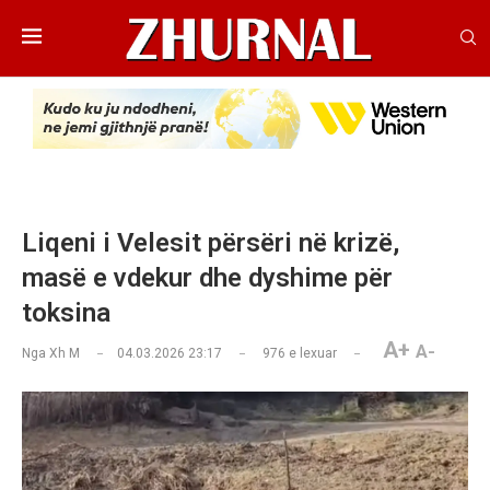
Liqeni i Velesit përsëri në krizë,
masë e vdekur dhe dyshime për
toksina
A+
A-
Nga
Xh M
04.03.2026 23:17
976
e lexuar