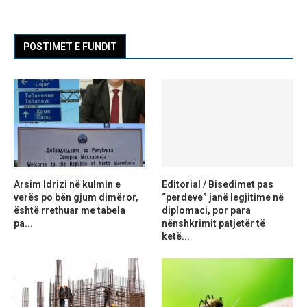
POSTIMET E FUNDIT
Arsim Idrizi në kulmin e
Editorial / Bisedimet pas
verës po bën gjum dimëror,
“perdeve” janë legjitime në
është rrethuar me tabela
diplomaci, por para
pa...
nënshkrimit patjetër të
ketë...