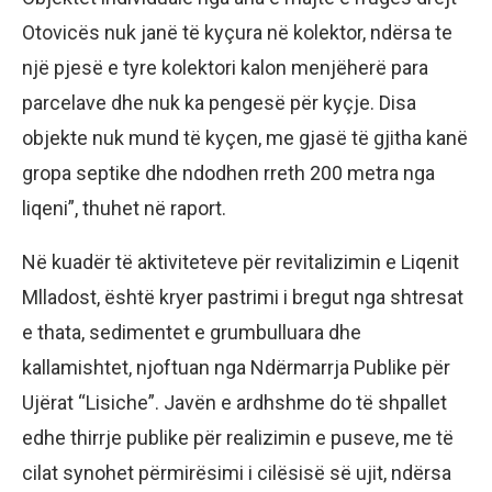
Otovicës nuk janë të kyçura në kolektor, ndërsa te
një pjesë e tyre kolektori kalon menjëherë para
parcelave dhe nuk ka pengesë për kyçje. Disa
objekte nuk mund të kyçen, me gjasë të gjitha kanë
gropa septike dhe ndodhen rreth 200 metra nga
liqeni”, thuhet në raport.
Në kuadër të aktiviteteve për revitalizimin e Liqenit
Mlladost, është kryer pastrimi i bregut nga shtresat
e thata, sedimentet e grumbulluara dhe
kallamishtet, njoftuan nga Ndërmarrja Publike për
Ujërat “Lisiche”. Javën e ardhshme do të shpallet
edhe thirrje publike për realizimin e puseve, me të
cilat synohet përmirësimi i cilësisë së ujit, ndërsa