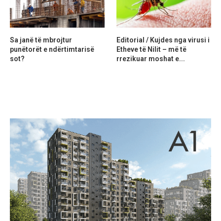
Sa janë të mbrojtur
Editorial / Kujdes nga virusi i
punëtorët e ndërtimtarisë
Etheve të Nilit – më të
sot?
rrezikuar moshat e...