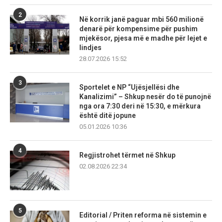
2
Në korrik janë paguar mbi 560 milionë
denarë për kompensime për pushim
mjekësor, pjesa më e madhe për lejet e
lindjes
28.07.2026 15:52
3
Sportelet e NP “Ujësjellësi dhe
Kanalizimi” – Shkup nesër do të punojnë
nga ora 7:30 deri në 15:30, e mërkura
është ditë jopune
05.01.2026 10:36
4
Regjistrohet tërmet në Shkup
02.08.2026 22:34
5
Editorial / Priten reforma në sistemin e