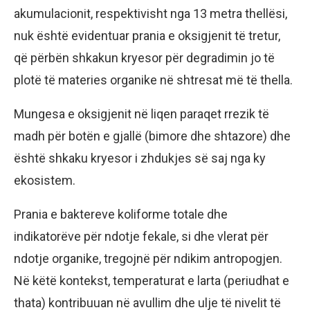
akumulacionit, respektivisht nga 13 metra thellësi,
nuk është evidentuar prania e oksigjenit të tretur,
që përbën shkakun kryesor për degradimin jo të
plotë të materies organike në shtresat më të thella.
Mungesa e oksigjenit në liqen paraqet rrezik të
madh për botën e gjallë (bimore dhe shtazore) dhe
është shkaku kryesor i zhdukjes së saj nga ky
ekosistem.
Prania e baktereve koliforme totale dhe
indikatorëve për ndotje fekale, si dhe vlerat për
ndotje organike, tregojnë për ndikim antropogjen.
Në këtë kontekst, temperaturat e larta (periudhat e
thata) kontribuuan në avullim dhe ulje të nivelit të