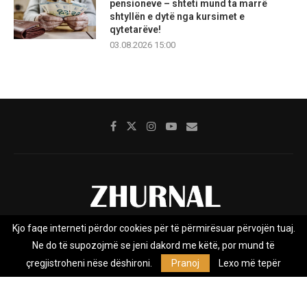
pensioneve – shteti mund ta marrë
shtyllën e dytë nga kursimet e
qytetarëve!
03.08.2026 15:00
Kjo faqe interneti përdor cookies për të përmirësuar përvojën tuaj.
Rreth nesh
Impresumi
Marketing
Kontakt
Ne do të supozojmë se jeni dakord me këtë, por mund të
Privacy Policy
çregjistroheni nëse dëshironi.
Pranoj
Lexo më tepër
Zhurnal.mk është Agjenci e Lajmeve e pavarur, e themeluar në vitin
2009, që e mbulon Maqedoninë, Kosovën, Shqipërinë edhe lajmet
nga bota.