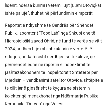
liqenit, ndërsa burimi i vetëm i ujit (Lumi Otoviçka)
ishte pa ujë”, thuhet në përfundimin e raportit.
Raportet e ndryshme të Qendrës për Shëndet
Publik, laboratorit “Food Lab” nga Shkupi dhe të
Hidrobiološki zavod Ohrid, në fund të verës së vitit
2024, hodhën hije mbi shkaktarin e vërtetë të
ndotjes, përkatësisht derdhjes së fekaleve, që
përmendet edhe në raportin e inspektimit të
jashtëzakonshëm të Inspektoratit Shtetëror për
Mjedisin – vendbanimi satelitor Otovica, shtëpitë e
të cilit janë pjesërisht të kyçura në sistemin
kolektor që menaxhohet nga Ndërmarrja Publike
Komunale “Derven” nga Velesi.