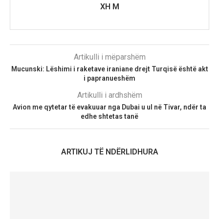
XH M
Artikulli i mëparshëm
Mucunski: Lëshimi i raketave iraniane drejt Turqisë është akt
i papranueshëm
Artikulli i ardhshëm
Avion me qytetar të evakuuar nga Dubai u ul në Tivar, ndër ta
edhe shtetas tanë
ARTIKUJ TË NDËRLIDHURA