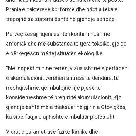
Prania e baktereve koliforme dhe ndotja fekale
tregojnë se sistemi është në gjendje serioze.
Përveç kësaj, liqeni është i kontaminuar me
amoniak dhe me substanca të tjera toksike, gjë që
e përkeqëson më tej situatën ekologjike.
“Në inspektimin në terren, vizualisht në sipërfaqen
e akumulacionit vërehen shtresa të dendura, të
rrëshqitshme, që mbulojnë një pjesë të
konsiderueshme të bregut të akumulacionit. Kjo
gjendje është më e theksuar në gjirin e Otoviçkës,
ku sipërfaqja e ujit ishte e mbuluar plotësisht.
Vlerat e parametrave fizikë-kimikë dhe