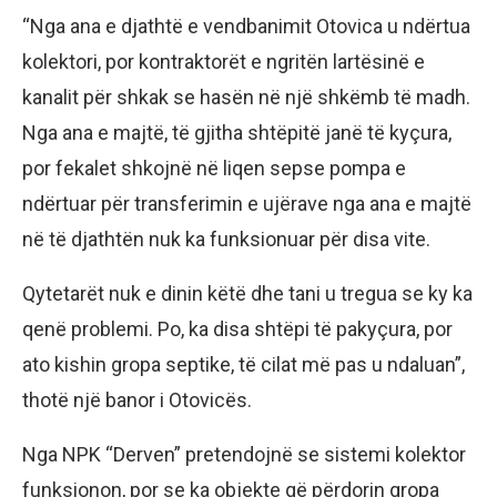
“Nga ana e djathtë e vendbanimit Otovica u ndërtua
kolektori, por kontraktorët e ngritën lartësinë e
kanalit për shkak se hasën në një shkëmb të madh.
Nga ana e majtë, të gjitha shtëpitë janë të kyçura,
por fekalet shkojnë në liqen sepse pompa e
ndërtuar për transferimin e ujërave nga ana e majtë
në të djathtën nuk ka funksionuar për disa vite.
Qytetarët nuk e dinin këtë dhe tani u tregua se ky ka
qenë problemi. Po, ka disa shtëpi të pakyçura, por
ato kishin gropa septike, të cilat më pas u ndaluan”,
thotë një banor i Otovicës.
Nga NPK “Derven” pretendojnë se sistemi kolektor
funksionon, por se ka objekte që përdorin gropa