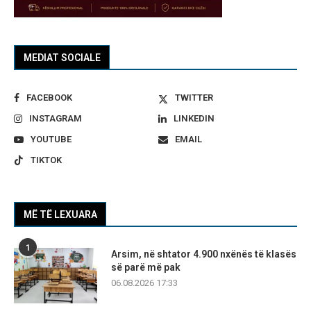
MEDIAT SOCIALE
FACEBOOK
TWITTER
INSTAGRAM
LINKEDIN
YOUTUBE
EMAIL
TIKTOK
MË TË LEXUARA
1
Arsim, në shtator 4.900 nxënës të klasës
së parë më pak
06.08.2026 17:33