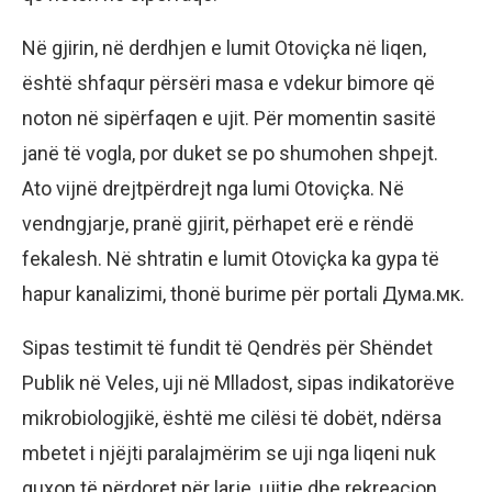
Në gjirin, në derdhjen e lumit Otoviçka në liqen,
është shfaqur përsëri masa e vdekur bimore që
noton në sipërfaqen e ujit. Për momentin sasitë
janë të vogla, por duket se po shumohen shpejt.
Ato vijnë drejtpërdrejt nga lumi Otoviçka. Në
vendngjarje, pranë gjirit, përhapet erë e rëndë
fekalesh. Në shtratin e lumit Otoviçka ka gypa të
hapur kanalizimi, thonë burime për portali Дума.мк.
Sipas testimit të fundit të Qendrës për Shëndet
Publik në Veles, uji në Mlladost, sipas indikatorëve
mikrobiologjikë, është me cilësi të dobët, ndërsa
mbetet i njëjti paralajmërim se uji nga liqeni nuk
guxon të përdoret për larje, ujitje dhe rekreacion,