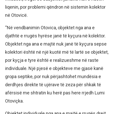
liqenin, por problemi qëndron në sistemin kolektor
në Otovicë.
“Në vendbanimin Otovica, objektet nga ana e
djathtë e rrugës hyrëse janë të kyçura në kolektor.
Objektet nga ana e majtë nuk janë të kyçura sepse
kolektori është në një kuotë më të lartë se objektet,
por kyçja e tyre është e realizueshme në raste
individuale. Një pjesë e objekteve me gjasë kanë
gropa septike, por nuk përjashtohet mundësia e
derdhjes direkte të ujërave të zeza për shkak të
afërsisë me shtratin ku herë pas here rrjedh Lumi
Otoviçka.
Objektet individuale nga ana e majtë e rrugës drejt