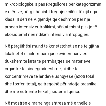
mikrobiologjikë, sipas Rregullores për kategorizimin
e ujërave, përgjithësisht tregojnë cilësi të ujit nga
klasa III deri në V, gjendje që dëshmon për një
proces intensiv eutrofikimi, përkatësisht plakje të
ekosistemit nën ndikim intensiv antropogjen.
Në përgjithësi mund të konstatohet se në të gjitha
lokalitetet e hulumtuara janë evidentuar vlera
dukshëm të larta të përmbajtjes së materieve
organike të biodegradueshme, si dhe të
koncentrimeve të lëndëve ushqyese (azoti total
dhe fosfori total), që tregojnë për ndotje organike
dhe me nutrientë të këtij sistemi liqenor.
Në mostrën e marrë nga shtresa më e thellë e