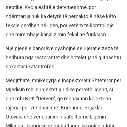
septike. Kyçja është e detyrueshme, por
ndërmarrja nuk ka detyrë të përcaktojë nëse këto
fekale derdhen në liqen, por vetëm të kontrollojë
dhe mirëmbajë kanalizimin fekal në funksion.
Një pjesë e banorëve dyshojnë se ujërat e zeza të
hedhura nga restorantet dhe hotelet janë gjithashtu
shkaktar i katastrofës.
Megjithatë, mbikëqyrja e Inspektoratit Shtetëror për
Mjedisin mbi subjektet juridike përreth liqenit, si
dhe mbi NPK “Derven”, që menaxhon kolektorin
rajonal për vendbanimet Kumarinë, Sojaklari,
Otovica dhe vendbanimin satelitor në Liqenin
Mlladost, tregoi se subjektet juridike nuk e ndotin