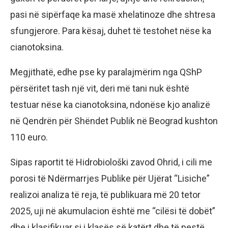
pasi në sipërfaqe ka masë xhelatinoze dhe shtresa
sfungjerore. Para kësaj, duhet të testohet nëse ka
cianotoksina.
Megjithatë, edhe pse ky paralajmërim nga QShP
përsëritet tash një vit, deri më tani nuk është
testuar nëse ka cianotoksina, ndonëse kjo analizë
në Qendrën për Shëndet Publik në Beograd kushton
110 euro.
Sipas raportit të Hidrobiološki zavod Ohrid, i cili me
porosi të Ndërmarrjes Publike për Ujërat “Lisiche”
realizoi analiza të reja, të publikuara më 20 tetor
2025, uji në akumulacion është me “cilësi të dobët”
dhe i klasifikuar si i klasës së katërt dhe të pestë.