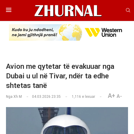
Avion me qytetar të evakuuar nga
Dubai u ul në Tivar, ndër ta edhe
shtetas tanë
A+
A-
Nga
Xh M
04.03.2026 23:35
1,116
e lexuar