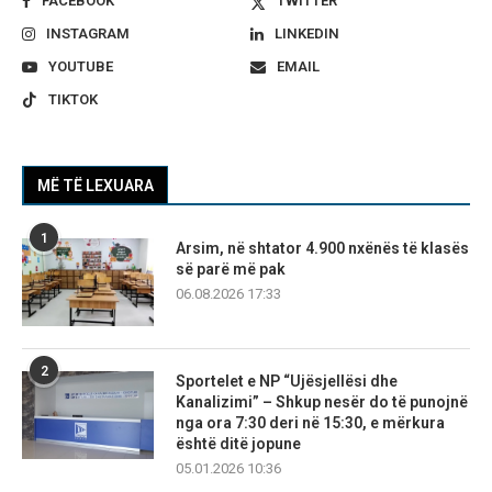
FACEBOOK
TWITTER
INSTAGRAM
LINKEDIN
YOUTUBE
EMAIL
TIKTOK
MË TË LEXUARA
1
Arsim, në shtator 4.900 nxënës të klasës
së parë më pak
06.08.2026 17:33
2
Sportelet e NP “Ujësjellësi dhe
Kanalizimi” – Shkup nesër do të punojnë
nga ora 7:30 deri në 15:30, e mërkura
është ditë jopune
05.01.2026 10:36