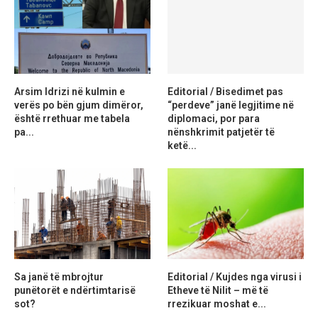
Arsim Idrizi në kulmin e
Editorial / Bisedimet pas
verës po bën gjum dimëror,
“perdeve” janë legjitime në
është rrethuar me tabela
diplomaci, por para
pa...
nënshkrimit patjetër të
ketë...
Sa janë të mbrojtur
Editorial / Kujdes nga virusi i
punëtorët e ndërtimtarisë
Etheve të Nilit – më të
sot?
rrezikuar moshat e...