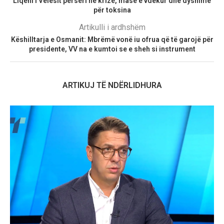
Liqeni i Velesit përsëri në krizë, masë e vdekur dhe dyshime
për toksina
Artikulli i ardhshëm
Këshilltarja e Osmanit: Mbrëmë vonë iu ofrua që të garojë për
presidente, VV na e kumtoi se e sheh si instrument
ARTIKUJ TË NDËRLIDHURA