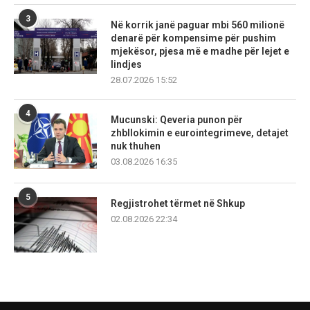
3
Në korrik janë paguar mbi 560 milionë
denarë për kompensime për pushim
mjekësor, pjesa më e madhe për lejet e
lindjes
28.07.2026 15:52
4
Mucunski: Qeveria punon për
zhbllokimin e eurointegrimeve, detajet
nuk thuhen
03.08.2026 16:35
5
Regjistrohet tërmet në Shkup
02.08.2026 22:34