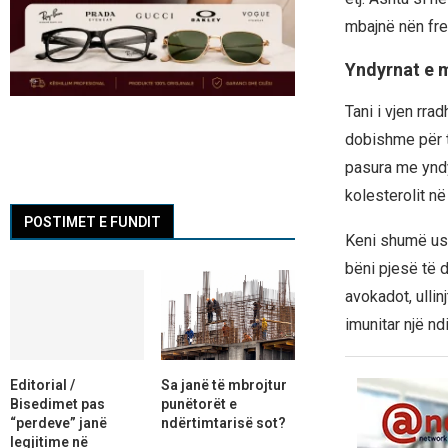
mbajnë nën fre 
Yndyrnat e 
Tani i vjen rra
dobishme për t
pasura me yndy
kolesterolit në
POSTIMET E FUNDIT
Keni shumë ush
bëni pjesë të 
avokadot, ullinj
imunitar një n
Editorial /
Sa janë të mbrojtur
Bisedimet pas
punëtorët e
“perdeve” janë
ndërtimtarisë sot?
legjitime në