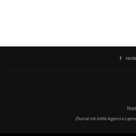
FACE
Rret
Zhurnal.mk është Agjenci e Lajme