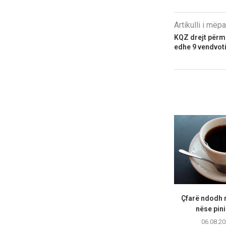
Artikulli i më
KQZ drejt përmb
edhe 9 vendvot
Çfarë ndodh m
nëse pini
06.08.20