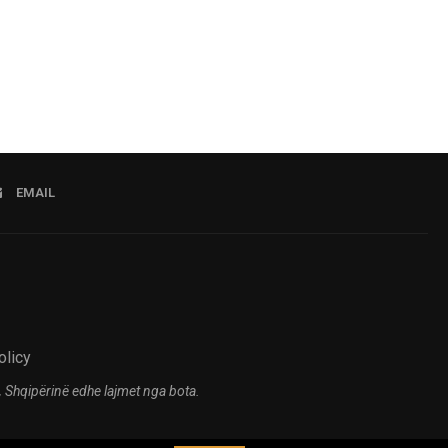
EMAIL
olicy
 Shqipërinë edhe lajmet nga bota.