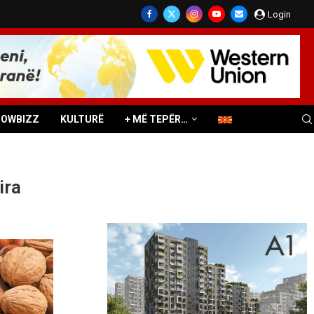
Login
HOWBIZZ
KULTURË
+ MË TEPËR…
ira