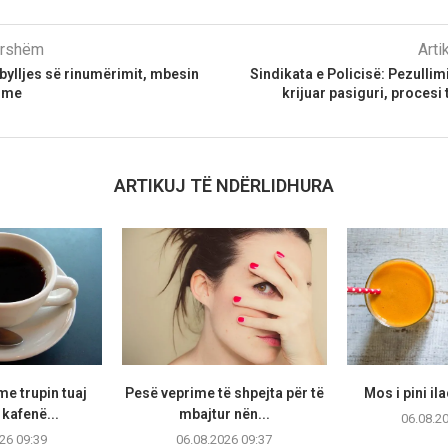
parshëm
Arti
ylljes së rinumërimit, mbesin
Sindikata e Policisë: Pezullim
ime
krijuar pasiguri, procesi t
ARTIKUJ TË NDËRLIDHURA
e trupin tuaj
Pesë veprime të shpejta për të
Mos i pini il
 kafenë...
mbajtur nën...
06.08.2
26 09:39
06.08.2026 09:37