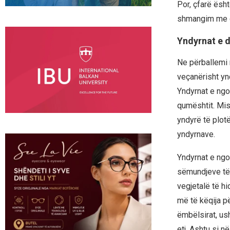
Por, çfarë ësh
shmangim me çd
Yndyrnat e
Ne përballemi 
veçanërisht yn
Yndyrnat e ngo
qumështit. Mish
yndyrë të plotë,
yndyrnave.
Yndyrnat e ngop
sëmundjeve të 
vegjetalë të hi
më të këqija p
ëmbëlsirat, us
etj. Ashtu si n