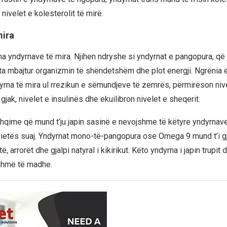
nivelet e kolesterolit të mirë.
mira
dha yndyrnave të mira. Njihen ndryshe si yndyrnat e pangopura, që 
a mbajtur organizmin të shëndetshëm dhe plot energji. Ngrënia
rna të mira ul rrezikun e sëmundjeve të zemrës, përmirëson niv
 gjak, nivelet e insulinës dhe ekuilibron nivelet e sheqerit.
qime që mund t’ju japin sasinë e nevojshme të këtyre yndyrnave,
dietës suaj. Yndyrnat mono-të-pangopura ose Omega 9 mund t’i gj
të, arrorët dhe gjalpi natyral i kikirikut. Këto yndyrna i japin trupit
dihmë të madhe.