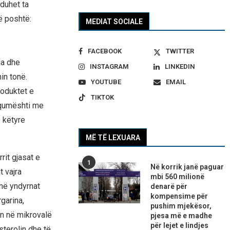
duhet ta
ë poshtë:
MEDIAT SOCIALE
FACEBOOK
TWITTER
ja dhe
INSTAGRAM
LINKEDIN
in tonë.
YOUTUBE
EMAIL
roduktet e
TIKTOK
, qumështi me
ë këtyre
MË TË LEXUARA
rit gjasat e
1
Në korrik janë paguar
 vajra
mbi 560 milionë
anë yndyrnat
denarë për
kompensime për
garina,
pushim mjekësor,
en në mikrovalë
pjesa më e madhe
për lejet e lindjes
sterolin dhe të