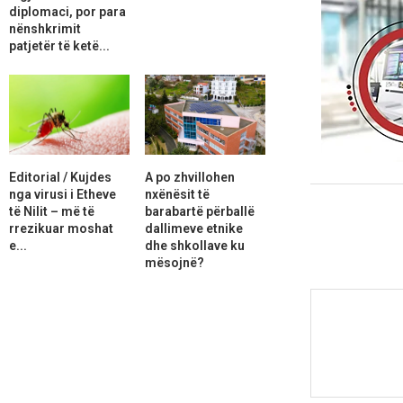
diplomaci, por para
nënshkrimit
patjetër të ketë...
Editorial / Kujdes
A po zhvillohen
nga virusi i Etheve
nxënësit të
të Nilit – më të
barabartë përballë
rrezikuar moshat
dallimeve etnike
e...
dhe shkollave ku
mësojnë?