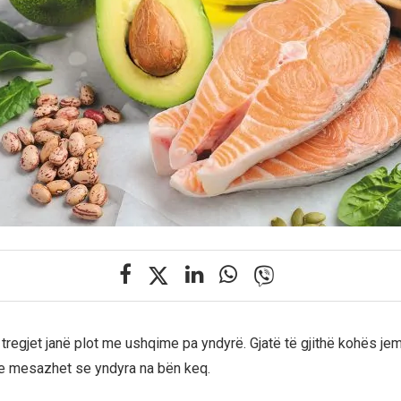
tregjet janë plot me ushqime pa yndyrë. Gjatë të gjithë kohës jem
 mesazhet se yndyra na bën keq.