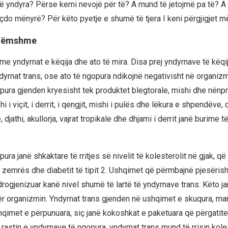
të yndyra? Përse kemi nevojë për të? A mund të jetojmë pa të? A 
o mënyrë? Për këto pyetje e shumë të tjera I keni përgjigjet m
 dëmshme
me yndyrnat e këqija dhe ato të mira. Disa prej yndyrnave të këqi
dyrnat trans, ose ato të ngopura ndikojnë negativisht në organizm
pura gjenden kryesisht tek produktet blegtorale, mishi dhe nënp
i i viçit, i derrit, i qengjit, mishi i pulës dhe lëkura e shpendëve
 djathi, akullorja, vajrat tropikale dhe dhjami i derrit janë burime t
ura janë shkaktare të rritjes së nivelit të kolesterolit në gjak, që r
zemrës dhe diabetit të tipit 2. Ushqimet që përmbajnë pjesërisht
drogjenizuar kanë nivel shumë të lartë të yndyrnave trans. Këto j
ër organizmin. Yndyrnat trans gjenden në ushqimet e skuqura, mar
hqimet e përpunuara, siç janë kokoshkat e paketuara që përgatit
ë rastin e yndyrnave të ngopura, yndyrnat trans mund të rrisin kole