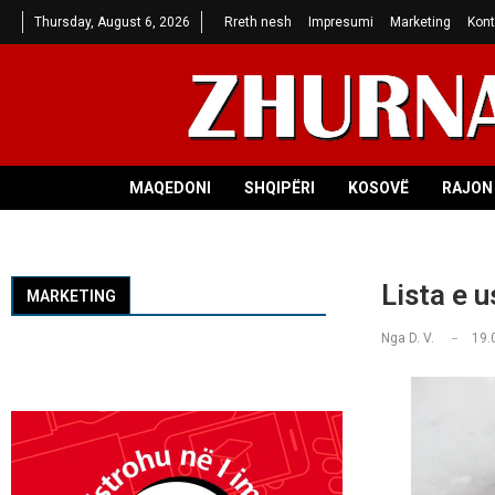
Thursday, August 6, 2026
Rreth nesh
Impresumi
Marketing
Kont
MAQEDONI
SHQIPËRI
KOSOVË
RAJON 
Lista e 
MARKETING
Nga
D. V.
19.