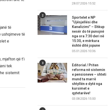
28.07.2026 15:52
2
Sportelet e NP
“Ujësjellësi dhe
Kanalizimi” – Shkup
janë të
nesër do të punojnë
 e ushqimeve të
nga ora 7:30 deri në
15:30, e mërkura
elet e
është ditë jopune
05.01.2026 10:36
 mjafton që t’i
3
Editorial / Priten
eni tek
reforma në sistemin
 dhe sistemit
e pensioneve – shteti
mund ta marrë
shtyllën e dytë nga
kursimet e
qytetarëve!
03.08.2026 15:00