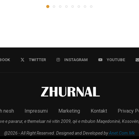
BOOK
TWITTER
INSTAGRAM
YOUTUBE
h nesh
Impresumi
Marketing
Kontakt
Privacy P
ve e pavarur, e themeluar në vitin 2009, që e mbulon Maqedoninë, Kosovën,
@2026 - All Right Reserved. Designed and Developed by
Anet.Com.Mk