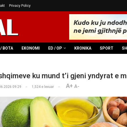
akt
Privacy Policy
/ BOTA
EKONOMI
ED / OP
KRONIKA
SPORT
S
ushqimeve ku mund t’i gjeni yndyrat e m
A+
A-
06.2026 09:29
1,524
e lexuar