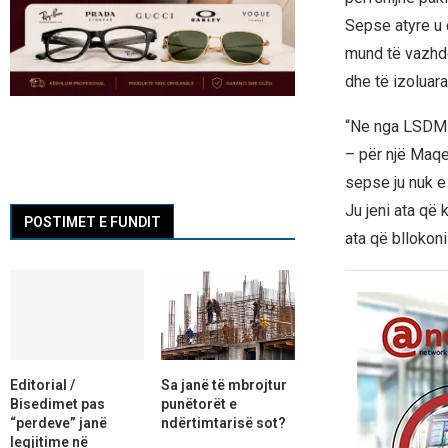
Sepse atyre u d
mund të vazhdo
dhe të izoluara
“Ne nga LSDM n
– për një Maqed
sepse ju nuk e
Ju jeni ata që 
POSTIMET E FUNDIT
ata që bllokon
Editorial /
Sa janë të mbrojtur
Bisedimet pas
punëtorët e
“perdeve” janë
ndërtimtarisë sot?
legjitime në