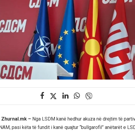
 Zhurnal.mk –
Nga LSDM kanë hedhur akuza në drejtim të part
, pasi këta të fundit i kanë quajtur “bullgarofil” anëtarët e L