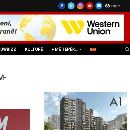
Login
HOWBIZZ
KULTURË
+ MË TEPËR…
M-