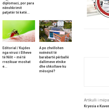
diplomaci, por para
nënshkrimit
patjetër të ketë...
Editorial / Kujdes
A po zhvillohen
nga virusi i Etheve
nxënësit të
të Nilit – më të
barabartë përballë
rrezikuar moshat
dallimeve etnike
e...
dhe shkollave ku
mësojnë?
Artikulli i më
Kryesia e Kuve