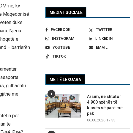
SDM-në, ky
MEDIAT SOCIALE
në e Maqedonisë
 veten duke
FACEBOOK
TWITTER
ara. Njeriu
shoqatë e
INSTAGRAM
LINKEDIN
end – barrierën
YOUTUBE
EMAIL
TIKTOK
rlamentar
pasaporta
MË TË LEXUARA
s, gjithashtu
 gjithë me
1
Arsim, në shtator
4.900 nxënës të
klasës së parë më
pak
htetin për
06.08.2026 17:33
uan të
BE-së. Pse?