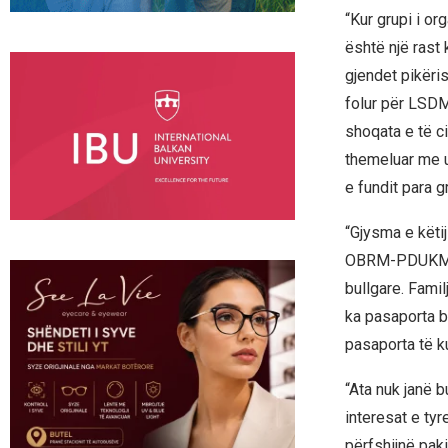
“Kur grupi i o
është një rast 
gjendet pikëri
folur për LSDM-
shoqata e të ci
themeluar me u
e fundit para gr
“Gjysma e këti
OBRM-PDUKM – 
bullgare. Famil
ka pasaporta bu
pasaporta të k
“Ata nuk janë 
interesat e tyr
përfshijnë pak