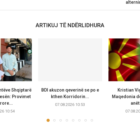
altern
ARTIKUJ TË NDËRLIDHURA
ntëve Shqiptarë
BDI akuzon qeverinë se po e
Kristian V
esën: Provimet
kthen Korridorin...
Maqedonia dë
rore...
anët
07.08.2026 10:53
26 10:54
07.08.2