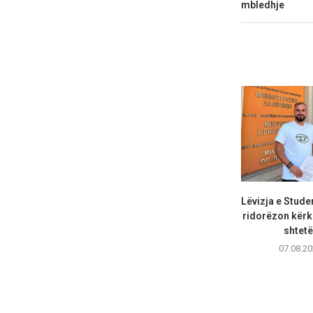
mbledhje
Lëvizja e Stude
ridorëzon kërk
shtetë
07.08.20