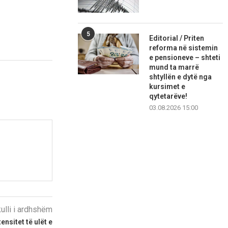
5
Editorial / Priten
reforma në sistemin
e pensioneve – shteti
mund ta marrë
shtyllën e dytë nga
kursimet e
qytetarëve!
03.08.2026 15:00
kulli i ardhshëm
ensitet të ulët e