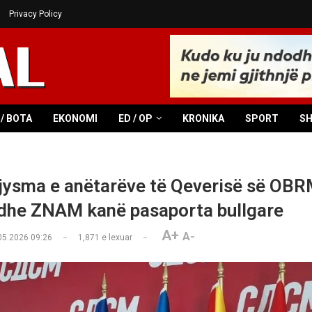
Privacy Policy
/ BOTA
EKONOMI
ED / OP
KRONIKA
SPORT
S
ysma e anëtarëve të Qeverisë së OBR
he ZNAM kanë pasaporta bullgare
A+
A-
05.2026 09:26
1,871
e lexuar