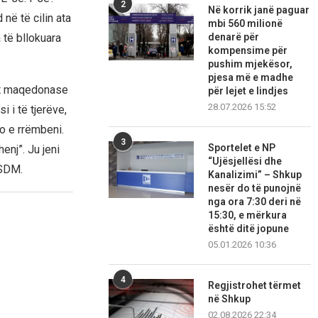
2
Në korrik janë paguar
në të cilin ata
mbi 560 milionë
 të bllokuara
denarë për
kompensime për
pushim mjekësor,
pjesa më e madhe
sat maqedonase
për lejet e lindjes
28.07.2026 15:52
i i të tjerëve,
o e rrëmbeni.
3
Sportelet e NP
enj”. Ju jeni
“Ujësjellësi dhe
LSDM.
Kanalizimi” – Shkup
nesër do të punojnë
nga ora 7:30 deri në
15:30, e mërkura
është ditë jopune
05.01.2026 10:36
4
Regjistrohet tërmet
në Shkup
02.08.2026 22:34