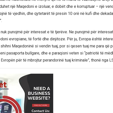
uhet një Maqedoni e izoluar, e dobët dhe e korruptuar – një vend 
jnë të vjedhin, dhe qytetarët të presin 10 orë në kufi dhe dekada
”.
uk punojmë për interesat e të tjerëve. Ne punojmë për intere
oni evropiane, të fortë dhe dinjitoze. Për ju, Evropa është interes
 shihni Maqedoninë si vendin tuaj, por si qesen tuaj me para që p
keni pasaporta bullgare, dhe e paraqisni veten si “patriotë të mëdh
i Evropën për të mbrojtur perandorinë tuaj kriminale”, thonë nga 