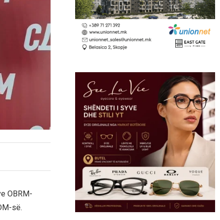
ive OBRM-
SDM-së.