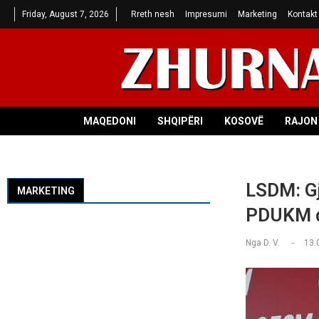
Friday, August 7, 2026
Rreth nesh
Impresumi
Marketing
Kontakt
MAQEDONI
SHQIPËRI
KOSOVË
RAJON 
LSDM: Gj
MARKETING
PDUKM d
Nga
D. V.
13.