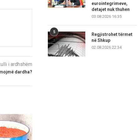
eurointegrimeve,
detajet nuk thuhen
03.08.2026 16:35
5
Regjistrohet tërmet
në Shkup
02.08.2026 22:34
kulli i ardhshëm
umojmë dardha?