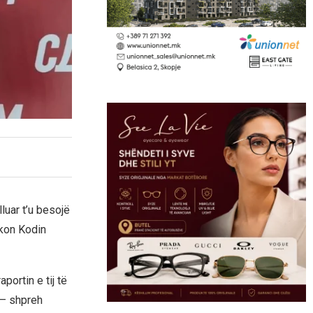
luar t’u besojë
okon Kodin
portin e tij të
 – shpreh