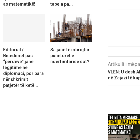
as matematikë!
tabela pa...
Editorial /
Sa janë të mbrojtur
Bisedimet pas
punëtorët e
“perdeve” janë
ndërtimtarisë sot?
Artikulli i më
legjitime në
VLEN: U desh Al
diplomaci, por para
që Zajazi të ku
nënshkrimit
patjetër të ketë...