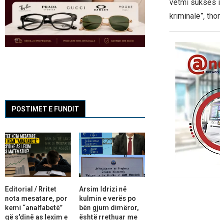
vetmi sukses i
kriminalë”, th
POSTIMET E FUNDIT
Editorial / Rritet
Arsim Idrizi në
nota mesatare, por
kulmin e verës po
kemi “analfabetë”
bën gjum dimëror,
që s’dinë as lexim e
është rrethuar me