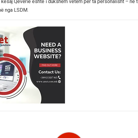
 kësaj Qeverie është i dukshëm vetëm për ta personalisht – në 
onë nga LSDM.