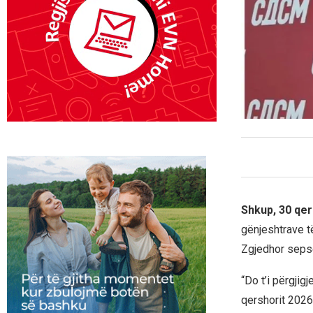
Shkup, 30 qe
gënjeshtrave t
Zgjedhor sepse
“Do t’i përgjig
qershorit 2026