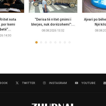
 Rritet nota
“Derisa të rritet çmimi i
Ajvari po bëhe
 por kemi
blerjes, nuk dorëzohemi”:...
Një kil
betë”...
08.08.2026 13:32
08.08.2
26 14:30
BOOK
TWITTER
INSTAGRAM
YOUTUBE