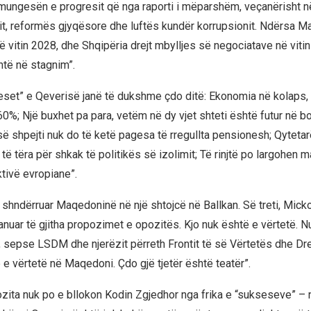
mungesën e progresit që nga raporti i mëparshëm, veçanërisht n
jit, reformës gjyqësore dhe luftës kundër korrupsionit. Ndërsa Ma
ë vitin 2028, dhe Shqipëria drejt mbylljes së negociatave në viti
të në stagnim”.
seset” e Qeverisë janë të dukshme çdo ditë: Ekonomia në kolaps,
0%; Një buxhet pa para, vetëm në dy vjet shteti është futur në bo
 së shpejti nuk do të ketë pagesa të rregullta pensionesh; Qyteta
 të tëra për shkak të politikës së izolimit; Të rinjtë po largohen
tivë evropiane”.
 shndërruar Maqedoninë në një shtojcë në Ballkan. Së treti, Mick
ranuar të gjitha propozimet e opozitës. Kjo nuk është e vërtetë. 
t, sepse LSDM dhe njerëzit përreth Frontit të së Vërtetës dhe Dre
 e vërtetë në Maqedoni. Çdo gjë tjetër është teatër”.
ozita nuk po e bllokon Kodin Zgjedhor nga frika e “sukseseve” – n