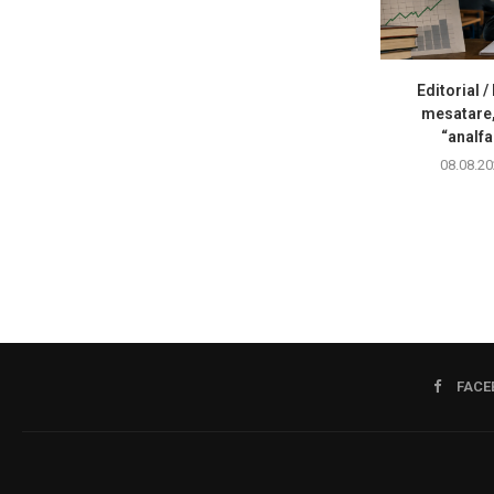
Editorial /
mesatare,
“analfa
08.08.20
FACE