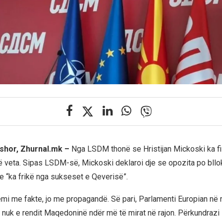
rshor, Zhurnal.mk –
Nga LSDM thonë se Hristijan Mickoski ka fil
ë veta. Sipas LSDM-së, Mickoski deklaroi dje se opozita po bll
 “ka frikë nga sukseset e Qeverisë”.
jemi me fakte, jo me propagandë. Së pari, Parlamenti Europian në ra
 nuk e rendit Maqedoninë ndër më të mirat në rajon. Përkundrazi