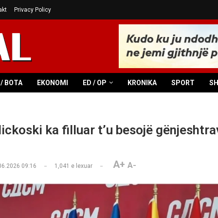
akt
Privacy Policy
/ BOTA
EKONOMI
ED / OP
KRONIKA
SPORT
S
ckoski ka filluar t’u besojë gënjeshtra
A+
A-
06.2026 09:16
1,041
e lexuar