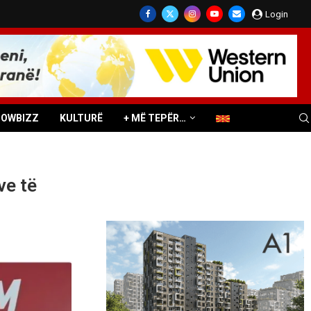
Login
HOWBIZZ
KULTURË
+ MË TEPËR…
ve të