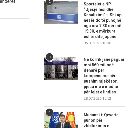
tenderët
2
Sportelet e NP
“Ujësjellësi dhe
Kanalizimi” – Shkup
nesër do të punojnë
nga ora 7:30 deri në
15:30, e mërkura
është ditë jopune
05.01.2026 10:36
3
Në korrik janë paguar
mbi 560 milionë
denarë për
kompensime për
pushim mjekësor,
pjesa më e madhe
për lejet e lindjes
28.07.2026 15:52
4
Mucunski: Qeveria
punon për
zhbllokimin e