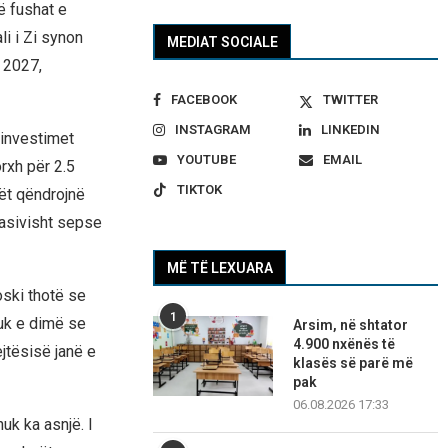
ë fushat e
li i Zi synon
MEDIAT SOCIALE
n 2027,
FACEBOOK
TWITTER
INSTAGRAM
LINKEDIN
 investimet
YOUTUBE
EMAIL
rxh për 2.5
TIKTOK
rët qëndrojnë
 masivisht sepse
MË TË LEXUARA
oski thotë se
1
Nuk e dimë se
Arsim, në shtator
4.900 nxënës të
jtësisë janë e
klasës së parë më
pak
06.08.2026 17:33
uk ka asnjë. I