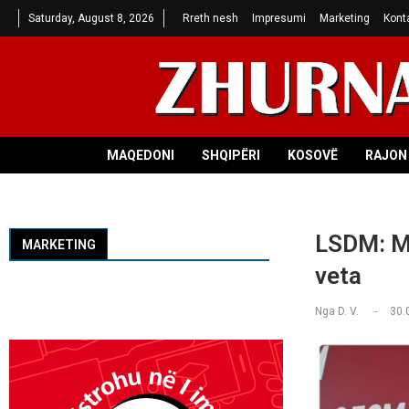
Saturday, August 8, 2026
Rreth nesh
Impresumi
Marketing
Kont
MAQEDONI
SHQIPËRI
KOSOVË
RAJON 
LSDM: Mi
MARKETING
veta
Nga
D. V.
30.