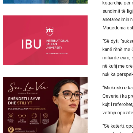
keqardhje për 
sundimit të lig
anëtarësimin n
Maqedonia ësh
“Së dyti, “suk
kanë rënë me 6
miliardë euro,
në kufij me orë
nuk ka perspek
“Mickoski e ka
Qeveria i ka p
kujt i referohe
vetmja opozitë
“Së katërti, op