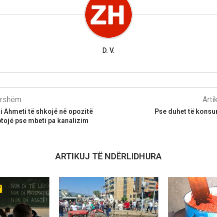
D. V.
parshëm
Arti
i Ahmeti të shkojë në opozitë
Pse duhet të kons
ptojë pse mbeti pa kanalizim
ARTIKUJ TË NDËRLIDHURA