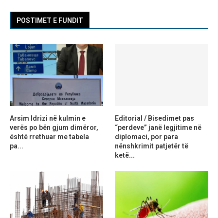
POSTIMET E FUNDIT
Arsim Idrizi në kulmin e
Editorial / Bisedimet pas
verës po bën gjum dimëror,
“perdeve” janë legjitime në
është rrethuar me tabela
diplomaci, por para
pa...
nënshkrimit patjetër të
ketë...