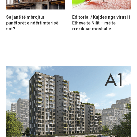
Sa janë të mbrojtur
Editorial / Kujdes nga virusi i
punëtorët e ndërtimtarisë
Etheve të Nilit – më të
sot?
rrezikuar moshat e...