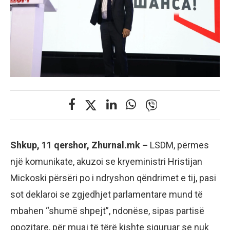
Shkup, 11 qershor, Zhurnal.mk –
LSDM, përmes
një komunikate, akuzoi se kryeministri Hristijan
Mickoski përsëri po i ndryshon qëndrimet e tij, pasi
sot deklaroi se zgjedhjet parlamentare mund të
mbahen “shumë shpejt”, ndonëse, sipas partisë
opozitare, për muaj të tërë kishte siguruar se nuk