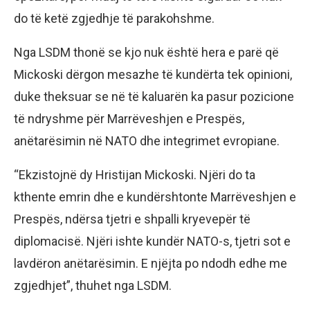
do të ketë zgjedhje të parakohshme.
Nga LSDM thonë se kjo nuk është hera e parë që
Mickoski dërgon mesazhe të kundërta tek opinioni,
duke theksuar se në të kaluarën ka pasur pozicione
të ndryshme për Marrëveshjen e Prespës,
anëtarësimin në NATO dhe integrimet evropiane.
“Ekzistojnë dy Hristijan Mickoski. Njëri do ta
kthente emrin dhe e kundërshtonte Marrëveshjen e
Prespës, ndërsa tjetri e shpalli kryevepër të
diplomacisë. Njëri ishte kundër NATO-s, tjetri sot e
lavdëron anëtarësimin. E njëjta po ndodh edhe me
zgjedhjet”, thuhet nga LSDM.