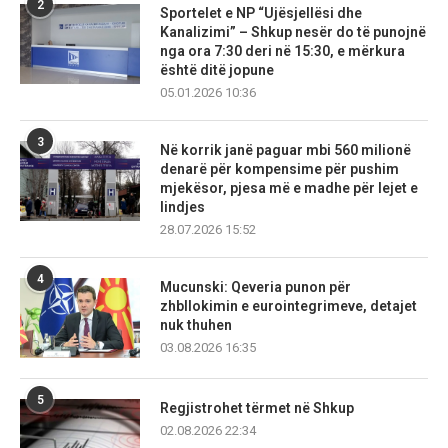
2
Sportelet e NP “Ujësjellësi dhe
Kanalizimi” – Shkup nesër do të punojnë
nga ora 7:30 deri në 15:30, e mërkura
është ditë jopune
05.01.2026 10:36
3
Në korrik janë paguar mbi 560 milionë
denarë për kompensime për pushim
mjekësor, pjesa më e madhe për lejet e
lindjes
28.07.2026 15:52
4
Mucunski: Qeveria punon për
zhbllokimin e eurointegrimeve, detajet
nuk thuhen
03.08.2026 16:35
5
Regjistrohet tërmet në Shkup
02.08.2026 22:34