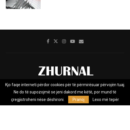
Kjo faqe interneti përdor cookies për të përmirësuar përvojën tuaj.
Rreth nesh
Impresumi
Marketing
Kontakt
Ne do të supozojmë se jeni dakord me këtë, por mund të
Privacy Policy
çregjistroheni nëse dëshironi.
Pranoj
Lexo më tepër
Zhurnal.mk është Agjenci e Lajmeve e pavarur, e themeluar në vitin
2009, që e mbulon Maqedoninë, Kosovën, Shqipërinë edhe lajmet
nga bota.
@2026 - All Right Reserved. Designed and Developed by