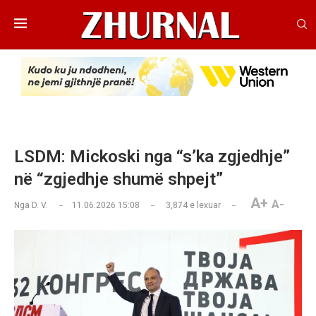
LSDM: Mickoski nga “s’ka zgjedhje”
në “zgjedhje shumë shpejt”
A+
A-
Nga
D. V.
11.06.2026 15:08
3,874
e lexuar