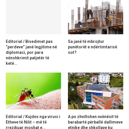
Editorial / Bisedimet pas
Sa janë të mbrojtur
“perdeve” janë legjitime në
punëtorët e ndërtimtarisë
diplomaci, por para
sot?
nënshkrimit patjetër të
ketë...
Editorial / Kujdes nga virusi i
A po zhvillohen nxënësit të
Etheve të Nilit – më të
barabartë përballë dallimeve
rrezikuar moshat e...
etnike dhe shkollave ku