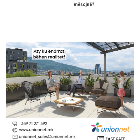
mësojnë?