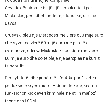
nuk duan të ndihmojnë kompanitë.
Qeveria dëshiron të blejë një aeroplan të ri për
Mickoskin, për udhëtime të reja turistike, si ai në
Davos.
Gruevski bleu një Mercedes me vlerë 600 mijë euro
dhe syze me vlerë 60 mijë euro me paratë e
qytetarëve, ndërsa Mickoski ka ora dore me vlerë
60 mijë euro dhe do të blejë një aeroplan në kurriz
të popullit.
Për qytetarët dhe punëtorët, “nuk ka para”, vetëm
për luksin e kryeministrit – duhet të ketë, kështu
funksionon kjo qeveri kriminale, në stilin mafioz”,
thonë nga LSDM.