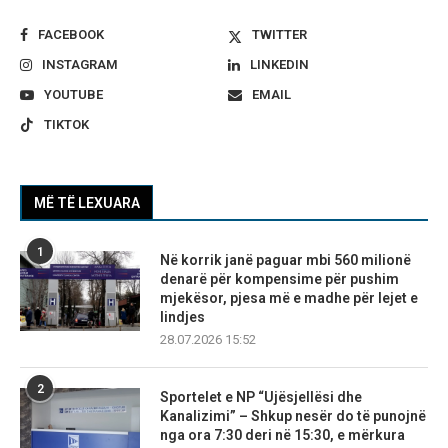
FACEBOOK
TWITTER
INSTAGRAM
LINKEDIN
YOUTUBE
EMAIL
TIKTOK
MË TË LEXUARA
1
Në korrik janë paguar mbi 560 milionë
denarë për kompensime për pushim
mjekësor, pjesa më e madhe për lejet e
lindjes
28.07.2026 15:52
2
Sportelet e NP “Ujësjellësi dhe
Kanalizimi” – Shkup nesër do të punojnë
nga ora 7:30 deri në 15:30, e mërkura