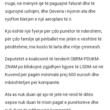
rrugë, në mënyrë që të paguajnë faturat dhe të
sigurojnë ushqim, dhe Qeveria i injoron ata dhe
njofton blerjen e një aeroplani të ri.
Kjo është një fyerje për çdo punëtor të ndershëm,
për çdo familje që përballet me jetën e vështirë të
përditshme, me kosto të larta dhe rritje çmimesh.
Deputetët e koalicionit të tenderit OBRM-PDUKM-
ZNAM po bllokojnë zgjidhjen ligjore të LSDM-së në
Kuvend për pagën minimale prej 600 eurosh dhe
mbështetjen për kompanitë.
Ata as nuk duan që ajo të jetë në rend të ditës
sepse nuk duan të rrisin pagat e punëtorëve dhe