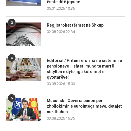
është ditë jopune
05.01.2026 10:36
3
Regjistrohet tërmet në Shkup
02.08.2026 22:34
4
Editorial / Priten reforma në sistemin e
pensioneve – shteti mund ta marrë
shtyllën e dytë nga kursimet e
qytetarëve!
03.08.2026 15:00
5
Mucunski: Qeveria punon për
zhbllokimin e eurointegrimeve, detajet
nuk thuhen
03.08.2026 16:35