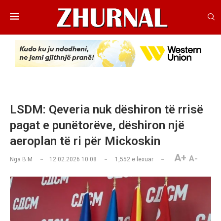
LSDM: Qeveria nuk dëshiron të rrisë
pagat e punëtorëve, dëshiron një
aeroplan të ri për Mickoskin
A+
A-
Nga
B.M
12.02.2026 10:08
1,552
e lexuar