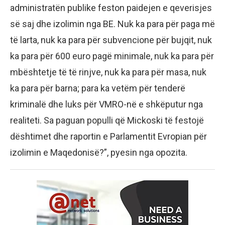
administratën publike feston paidejen e qeverisjes
së saj dhe izolimin nga BE. Nuk ka para për paga më
të larta, nuk ka para për subvencione për bujqit, nuk
ka para për 600 euro pagë minimale, nuk ka para për
mbështetje të të rinjve, nuk ka para për masa, nuk
ka para për barna; para ka vetëm për tenderë
kriminalë dhe luks për VMRO-në e shkëputur nga
realiteti. Sa paguan populli që Mickoski të festojë
dështimet dhe raportin e Parlamentit Evropian për
izolimin e Maqedonisë?”, pyesin nga opozita.