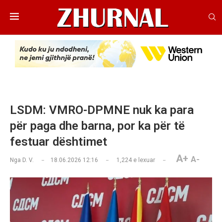
LSDM: VMRO-DPMNE nuk ka para
për paga dhe barna, por ka për të
festuar dështimet
A+
A-
Nga
D. V.
18.06.2026 12:16
1,224
e lexuar