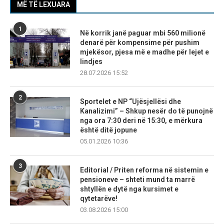
MË TË LEXUARA
1
Në korrik janë paguar mbi 560 milionë
denarë për kompensime për pushim
mjekësor, pjesa më e madhe për lejet e
lindjes
28.07.2026 15:52
2
Sportelet e NP “Ujësjellësi dhe
Kanalizimi” – Shkup nesër do të punojnë
nga ora 7:30 deri në 15:30, e mërkura
është ditë jopune
05.01.2026 10:36
3
Editorial / Priten reforma në sistemin e
pensioneve – shteti mund ta marrë
shtyllën e dytë nga kursimet e
qytetarëve!
03.08.2026 15:00