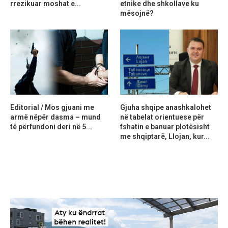
rrezikuar moshat e...
etnike dhe shkollave ku
mësojnë?
Editorial / Mos gjuani me
Gjuha shqipe anashkalohet
armë nëpër dasma – mund
në tabelat orientuese për
të përfundoni deri në 5...
fshatin e banuar plotësisht
me shqiptarë, Llojan, kur...