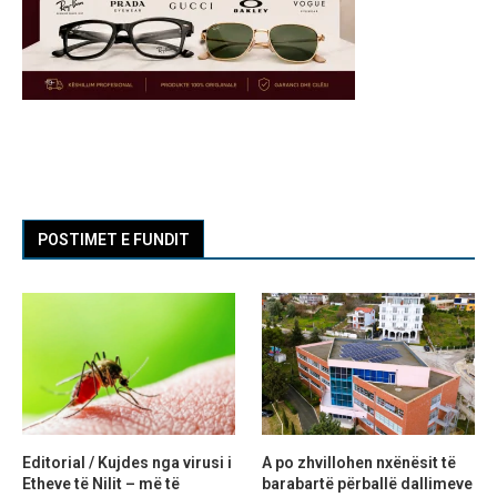
POSTIMET E FUNDIT
Editorial / Kujdes nga virusi i
A po zhvillohen nxënësit të
Etheve të Nilit – më të
barabartë përballë dallimeve