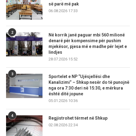
së parë më pak
06.08.2026 17:33
2
Në korrik janë paguar mbi 560 milionë
denarë për kompensime për pushim
mjekësor, pjesa më e madhe për lejet e
lindjes
28.07.2026 15:52
3
Sportelet e NP “Ujësjellësi dhe
Kanalizimi” – Shkup nesër do të punojnë
nga ora 7:30 deri në 15:30, e mërkura
është ditë jopune
05.01.2026 10:36
4
Regjistrohet tërmet në Shkup
02.08.2026 22:34