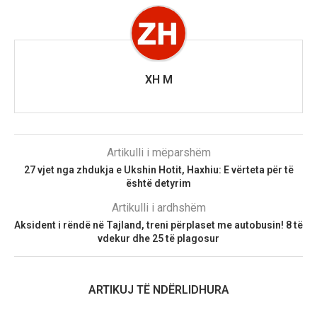
XH M
Artikulli i mëparshëm
27 vjet nga zhdukja e Ukshin Hotit, Haxhiu: E vërteta për të
është detyrim
Artikulli i ardhshëm
Aksident i rëndë në Tajland, treni përplaset me autobusin! 8 të
vdekur dhe 25 të plagosur
ARTIKUJ TË NDËRLIDHURA