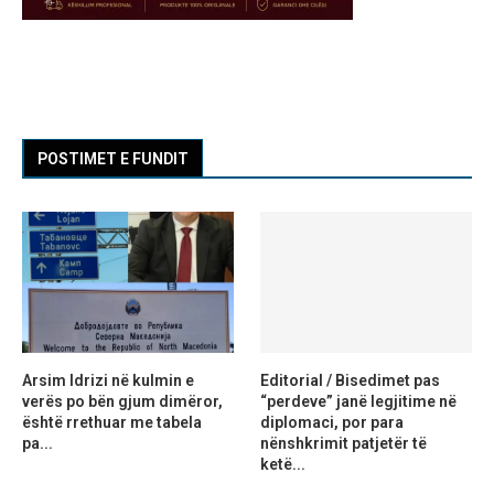
POSTIMET E FUNDIT
Arsim Idrizi në kulmin e
Editorial / Bisedimet pas
verës po bën gjum dimëror,
“perdeve” janë legjitime në
është rrethuar me tabela
diplomaci, por para
pa...
nënshkrimit patjetër të
ketë...