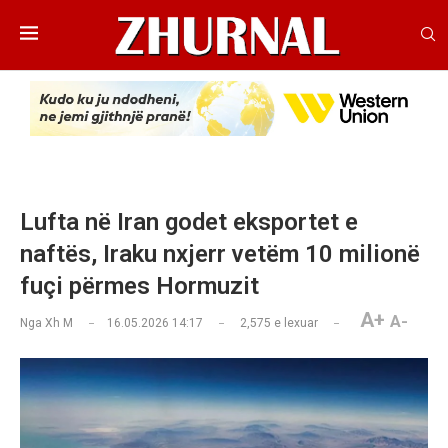
Lufta në Iran godet eksportet e
naftës, Iraku nxjerr vetëm 10 milionë
fuçi përmes Hormuzit
A+
A-
Nga
Xh M
16.05.2026 14:17
2,575
e lexuar