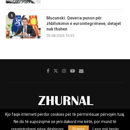
5
Mucunski: Qeveria punon për
zhbllokimin e eurointegrimeve, detajet
nuk thuhen
03.08.2026 16:35
Kjo faqe interneti përdor cookies për të përmirësuar përvojën tuaj.
Rreth nesh
Impresumi
Marketing
Kontakt
Ne do të supozojmë se jeni dakord me këtë, por mund të
Privacy Policy
çregjistroheni nëse dëshironi.
Pranoj
Lexo më tepër