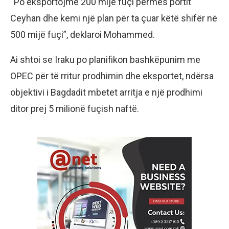
“Po eksportojmë 200 mijë fuçi përmes portit
Ceyhan dhe kemi një plan për ta çuar këtë shifër në
500 mijë fuçi”, deklaroi Mohammed.
Ai shtoi se Iraku po planifikon bashkëpunim me
OPEC për të rritur prodhimin dhe eksportet, ndërsa
objektivi i Bagdadit mbetet arritja e një prodhimi
ditor prej 5 milionë fuçish naftë.