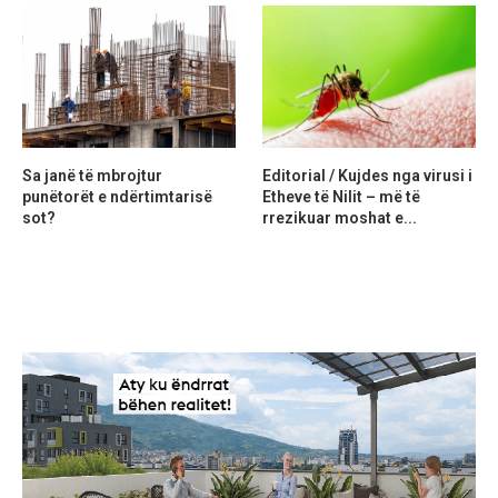
Sa janë të mbrojtur
Editorial / Kujdes nga virusi i
punëtorët e ndërtimtarisë
Etheve të Nilit – më të
sot?
rrezikuar moshat e...