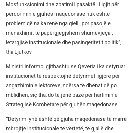
Mosfunksionimi dhe zbatimi i pasaktë i Ligjit për
përdorimin e gjuhës maqedonase nuk është
problem që na ka rënë nga qielli, por pasojë e
menaxhimit të papërgjegjshëm shumëvjeçar,
letargjisë institucionale dhe pasinqeritetit politik”,
tha Ljutkov.
Ministri informoi gjithashtu se Qeveria i ka detyruar
institucionet të respektojnë detyrimet ligjore për
angazhimin e lektorëve, ndërsa të dhënat që po
mblidhen, siç tha, do të jenë bazë për hartimin e
Strategjisë Kombëtare për gjuhën maqedonase.
“Detyrimi ynë është që gjuha maqedonase të marrë
mbrojtje institucionale të vërtetë, të gjallë dhe