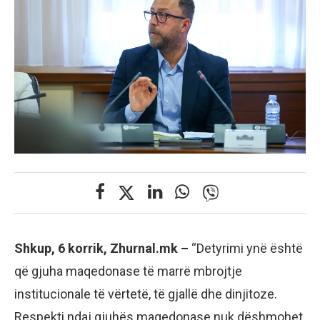
Shkup, 6 korrik, Zhurnal.mk –
“Detyrimi ynë është
që gjuha maqedonase të marrë mbrojtje
institucionale të vërtetë, të gjallë dhe dinjitoze.
Respekti ndaj gjuhës maqedonase nuk dëshmohet