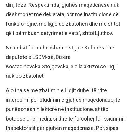
dinjitoze. Respekti ndaj gjuhës maqedonase nuk
dëshmohet me deklarata, por me institucione që
funksionojnë, me ligje që zbatohen dhe me shtet
që i përmbush detyrimet e veta”, shtoi Ljutkov.
Në debat foli edhe ish‑ministrja e Kulturës dhe
deputete e LSDM‑së, Bisera
Kostadinovska‑Stojçevska, e cila akuzoi se Ligji
nuk po zbatohet.
Ajo tha se me zbatimin e Ligjit duhej të rritej
interesimi për studimin e gjuhës maqedonase, të
punësoheshin lektorë në institucione, shtëpi
botuese dhe media, si dhe të forcohej funksionimi i
Inspektoratit për gjuhën maqedonase. Por, sipas