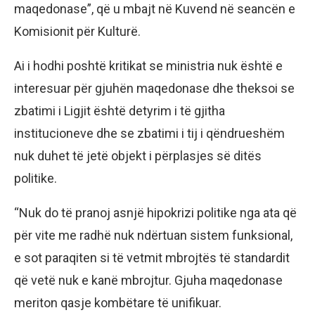
maqedonase”, që u mbajt në Kuvend në seancën e
Komisionit për Kulturë.
Ai i hodhi poshtë kritikat se ministria nuk është e
interesuar për gjuhën maqedonase dhe theksoi se
zbatimi i Ligjit është detyrim i të gjitha
institucioneve dhe se zbatimi i tij i qëndrueshëm
nuk duhet të jetë objekt i përplasjes së ditës
politike.
“Nuk do të pranoj asnjë hipokrizi politike nga ata që
për vite me radhë nuk ndërtuan sistem funksional,
e sot paraqiten si të vetmit mbrojtës të standardit
që vetë nuk e kanë mbrojtur. Gjuha maqedonase
meriton qasje kombëtare të unifikuar.