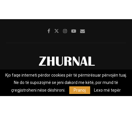
Kjo faqe interneti përdor cookies për të përmirësuar përvojën tuaj.
Rreth nesh
Impresumi
Marketing
Kontakt
Ne do të supozojmë se jeni dakord me këtë, por mund të
Privacy Policy
çregjistroheni nëse dëshironi.
Pranoj
Lexo më tepër
Zhurnal.mk është Agjenci e Lajmeve e pavarur, e themeluar në vitin
2009, që e mbulon Maqedoninë, Kosovën, Shqipërinë edhe lajmet
nga bota.
@2026 - All Right Reserved. Designed and Developed by
Anet.Com.Mk