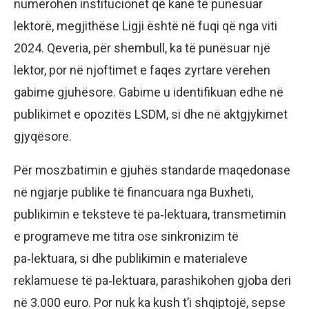
numërohen institucionet që kanë të punësuar
lektorë, megjithëse Ligji është në fuqi që nga viti
2024. Qeveria, për shembull, ka të punësuar një
lektor, por në njoftimet e faqes zyrtare vërehen
gabime gjuhësore. Gabime u identifikuan edhe në
publikimet e opozitës LSDM, si dhe në aktgjykimet
gjyqësore.
Për moszbatimin e gjuhës standarde maqedonase
në ngjarje publike të financuara nga Buxheti,
publikimin e teksteve të pa‑lektuara, transmetimin
e programeve me titra ose sinkronizim të
pa‑lektuara, si dhe publikimin e materialeve
reklamuese të pa‑lektuara, parashikohen gjoba deri
në 3.000 euro. Por nuk ka kush t’i shqiptojë, sepse