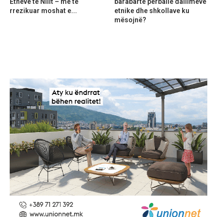
Etheve të Nilit – më të
barabartë përballë dallimeve
rrezikuar moshat e...
etnike dhe shkollave ku
mësojnë?