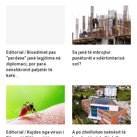
Editorial / Bisedimet pas
Sa janë të mbrojtur
“perdeve” janë legjitime në
punëtorët e ndërtimtarisë
diplomaci, por para
sot?
nënshkrimit patjetër të
ketë...
Editorial / Kujdes nga virusi i
A po zhvillohen nxënësit të