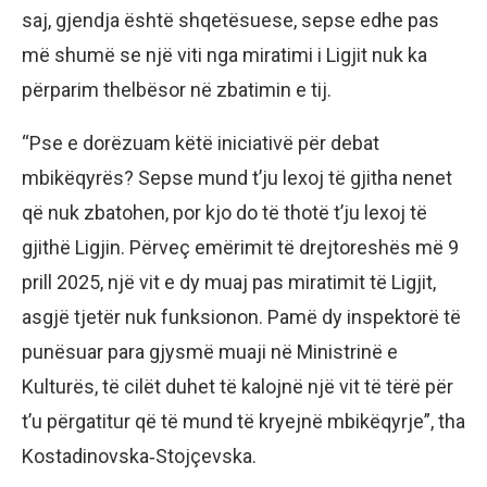
saj, gjendja është shqetësuese, sepse edhe pas
më shumë se një viti nga miratimi i Ligjit nuk ka
përparim thelbësor në zbatimin e tij.
“Pse e dorëzuam këtë iniciativë për debat
mbikëqyrës? Sepse mund t’ju lexoj të gjitha nenet
që nuk zbatohen, por kjo do të thotë t’ju lexoj të
gjithë Ligjin. Përveç emërimit të drejtoreshës më 9
prill 2025, një vit e dy muaj pas miratimit të Ligjit,
asgjë tjetër nuk funksionon. Pamë dy inspektorë të
punësuar para gjysmë muaji në Ministrinë e
Kulturës, të cilët duhet të kalojnë një vit të tërë për
t’u përgatitur që të mund të kryejnë mbikëqyrje”, tha
Kostadinovska‑Stojçevska.