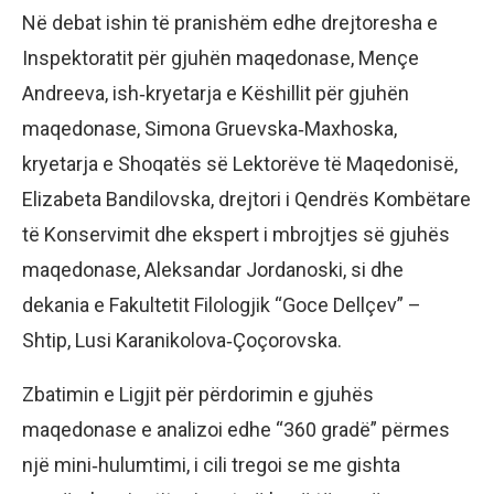
Në debat ishin të pranishëm edhe drejtoresha e
Inspektoratit për gjuhën maqedonase, Mençe
Andreeva, ish‑kryetarja e Këshillit për gjuhën
maqedonase, Simona Gruevska‑Maxhoska,
kryetarja e Shoqatës së Lektorëve të Maqedonisë,
Elizabeta Bandilovska, drejtori i Qendrës Kombëtare
të Konservimit dhe ekspert i mbrojtjes së gjuhës
maqedonase, Aleksandar Jordanoski, si dhe
dekania e Fakultetit Filologjik “Goce Dellçev” –
Shtip, Lusi Karanikolova‑Çoçorovska.
Zbatimin e Ligjit për përdorimin e gjuhës
maqedonase e analizoi edhe “360 gradë” përmes
një mini‑hulumtimi, i cili tregoi se me gishta