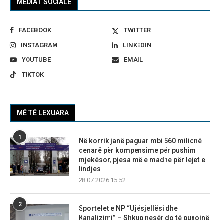
MEDIAT SOCIALE
FACEBOOK
TWITTER
INSTAGRAM
LINKEDIN
YOUTUBE
EMAIL
TIKTOK
MË TË LEXUARA
1
Në korrik janë paguar mbi 560 milionë
denarë për kompensime për pushim
mjekësor, pjesa më e madhe për lejet e
lindjes
28.07.2026 15:52
2
Sportelet e NP “Ujësjellësi dhe
Kanalizimi” – Shkup nesër do të punojnë