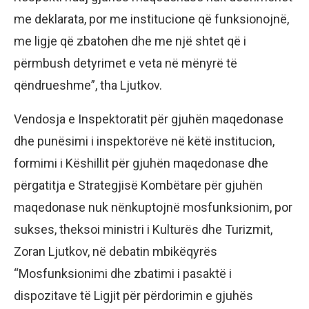
me deklarata, por me institucione që funksionojnë,
me ligje që zbatohen dhe me një shtet që i
përmbush detyrimet e veta në mënyrë të
qëndrueshme”, tha Ljutkov.
Vendosja e Inspektoratit për gjuhën maqedonase
dhe punësimi i inspektorëve në këtë institucion,
formimi i Këshillit për gjuhën maqedonase dhe
përgatitja e Strategjisë Kombëtare për gjuhën
maqedonase nuk nënkuptojnë mosfunksionim, por
sukses, theksoi ministri i Kulturës dhe Turizmit,
Zoran Ljutkov, në debatin mbikëqyrës
“Mosfunksionimi dhe zbatimi i pasaktë i
dispozitave të Ligjit për përdorimin e gjuhës