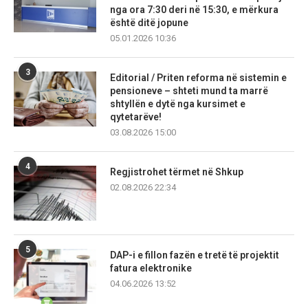
nga ora 7:30 deri në 15:30, e mërkura
është ditë jopune
05.01.2026 10:36
3
Editorial / Priten reforma në sistemin e
pensioneve – shteti mund ta marrë
shtyllën e dytë nga kursimet e
qytetarëve!
03.08.2026 15:00
4
Regjistrohet tërmet në Shkup
02.08.2026 22:34
5
DAP-i e fillon fazën e tretë të projektit
fatura elektronike
04.06.2026 13:52