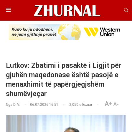
Lutkov: Zbatimi i pasaktë i Ligjit për
gjuhën maqedonase është pasojë e
menaxhimit të papërgjegjshëm
shumëvjeçar
A+
A-
Nga
D. V.
06.07.2026 16:51
2,050
e lexuar