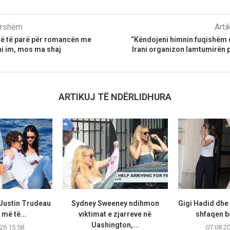
parshëm
Arti
erë të parë për romancën me
“Këndojeni himnin fuqishëm 
shi im, mos ma shaj
Irani organizon lamtumirën pë
ARTIKUJ TË NDËRLIDHURA
 Justin Trudeau
Sydney Sweeney ndihmon
Gigi Hadid dhe
më të...
viktimat e zjarreve në
shfaqen b
Uashington,...
26 15:58
07.08.2