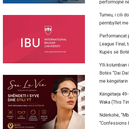
performojnë n
Turneu, i cili
përmbyllet me 
Performancat p
League Final, t
Kupës së Botës
Ylli kolumbian
Botës “Dai Dai
me këngëtarin 
Këngëtarja 49-v
Waka (This Tim
Ndërkohë, “Mbr
“Confessions II