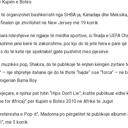
ë Kupën e Botës.
 do të organizohet bashkërisht nga SHBA-ja, Kanadaja dhe Meksika,
finalen që zhvillohet në New Jersey më 19 korrik.
ara ndeshjeve në ngjarje të mëdha sportive, si finalja e UEFA C
ashmë janë bërë të zakonshme, por kjo do të jetë hera e parë që n
 do të ketë një spektakël gjatë pushimit mes pjesëve.
 i muzikës pop, Shakira, do të publikojë të enjten këngën zyrtare
” — një shprehje italiane që do të thotë “hajde” ose “forca” — në
nigerian Burna Boy.
jeçare, e njohur për hitin “Hips Don’t Lie”, kishte publikuar edh
e for Africa)” për Kupën e Botës 2010 në Afrikë të Jugut.
etëresha e Pop-it”, Madonna po përgatitet të publikojë albumin e
”, më 3 korrik.