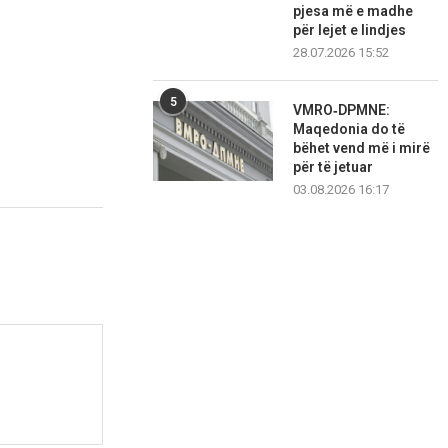
pjesa më e madhe
për lejet e lindjes
28.07.2026 15:52
5
VMRO‑DPMNE:
Maqedonia do të
bëhet vend më i mirë
për të jetuar
03.08.2026 16:17