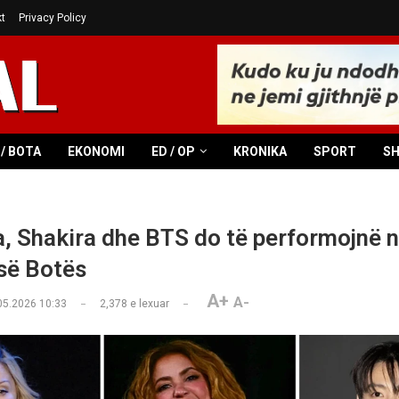
t
Privacy Policy
/ BOTA
EKONOMI
ED / OP
KRONIKA
SPORT
S
 Shakira dhe BTS do të performojnë n
së Botës
A+
A-
05.2026 10:33
2,378
e lexuar