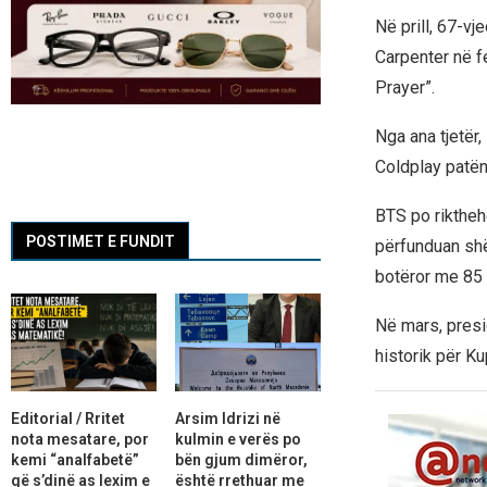
Në prill, 67-vj
Carpenter në f
Prayer”.
Nga ana tjetër,
Coldplay patën h
BTS po riktheh
POSTIMET E FUNDIT
përfunduan shë
botëror me 85 
Në mars, presid
historik për K
Editorial / Rritet
Arsim Idrizi në
nota mesatare, por
kulmin e verës po
kemi “analfabetë”
bën gjum dimëror,
që s’dinë as lexim e
është rrethuar me