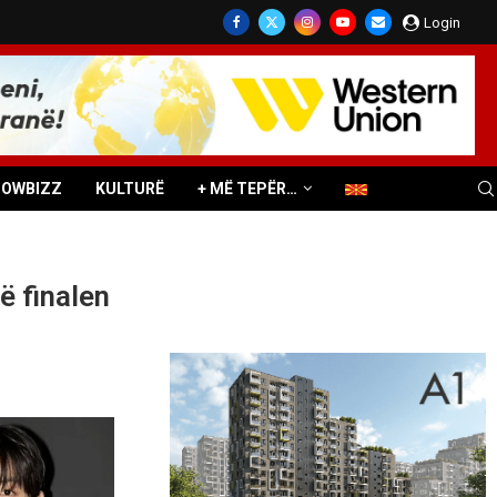
Login
HOWBIZZ
KULTURË
+ MË TEPËR…
ë finalen