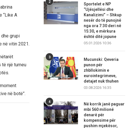
2
Sportelet e NP
Sabrina
“Ujësjellësi dhe
e “Like A
Kanalizimi” – Shkup
nesër do të punojnë
nga ora 7:30 deri në
15:30, e mërkura
 dhe grupi
është ditë jopune
05.01.2026 10:36
ke në vitin 2021.
nëtarët
3
Mucunski: Qeveria
të një turneu
punon për
zhbllokimin e
otës.
eurointegrimeve,
detajet nuk thuhen
jë moment
03.08.2026 16:35
ive në botë”.
4
Në korrik janë paguar
mbi 560 milionë
denarë për
kompensime për
pushim mjekësor,