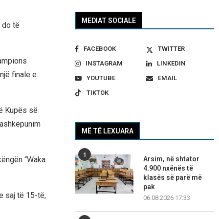
MEDIAT SOCIALE
 do të
FACEBOOK
TWITTER
hampions
INSTAGRAM
LINKEDIN
jë finale e
YOUTUBE
EMAIL
TIKTOK
 të Kupës së
 bashkëpunim
MË TË LEXUARA
1
Arsim, në shtator
e këngën “Waka
4.900 nxënës të
klasës së parë më
pak
 saj të 15-të,
06.08.2026 17:33