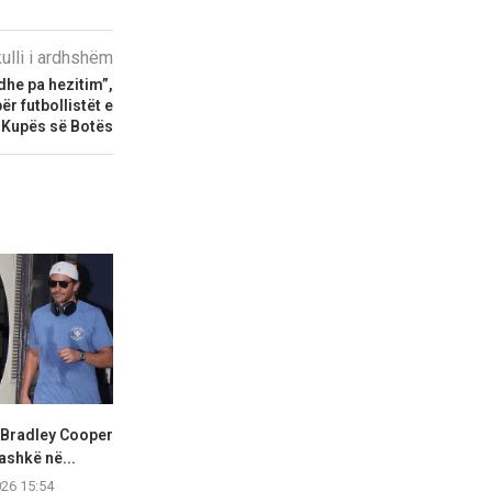
kulli i ardhshëm
dhe pa hezitim”,
r futbollistët e
Kupës së Botës
 Bradley Cooper
Olivia Rodrigo shkëlqen me
Hailey Biebe
ashkë në...
stil elegant gjatë një...
West Hollywoo
026 15:54
07.08.2026 15:53
07.08.2