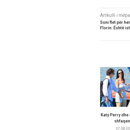
Artikulli i më
Soni flet për h
Florin: Është i
Katy Perry dhe
shfaqen 
07.08.20