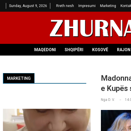
Sunday, August 9, 2026
Rreth nesh
Impresumi
Marketing
Kontak
MAQEDONI
SHQIPËRI
KOSOVË
RAJON 
Madonna,
MARKETING
e Kupës 
Nga
D. V.
14.