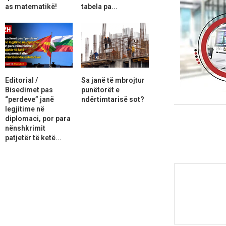
as matematikë!
tabela pa...
Editorial /
Sa janë të mbrojtur
Bisedimet pas
punëtorët e
“perdeve” janë
ndërtimtarisë sot?
legjitime në
diplomaci, por para
nënshkrimit
patjetër të ketë...