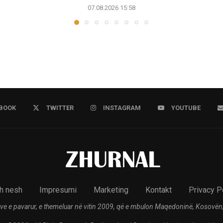
07.08.2026 15:58
BOOK
TWITTER
INSTAGRAM
YOUTUBE
h nesh
Impresumi
Marketing
Kontakt
Privacy P
ve e pavarur, e themeluar në vitin 2009, që e mbulon Maqedoninë, Kosovën,