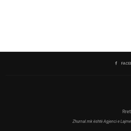
FACE
Rret
Zhurnal.mk është Agjenci e Lajme