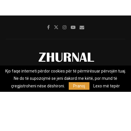
Kjo faqe interneti përdor cookies për të përmirësuar përvojën tuaj.
Rreth nesh
Impresumi
Marketing
Kontakt
Ne do të supozojmë se jeni dakord me këtë, por mund të
Privacy Policy
çregjistroheni nëse dëshironi.
Pranoj
Lexo më tepër
Zhurnal.mk është Agjenci e Lajmeve e pavarur, e themeluar në vitin
2009, që e mbulon Maqedoninë, Kosovën, Shqipërinë edhe lajmet
nga bota.
@2026 - All Right Reserved. Designed and Developed by
Anet.Com.Mk