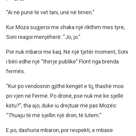
“Ai në punë të vet tani, unë në timen.”
Kur Moza sugjeroi me shaka një rikthim mes tyre,
Soni reagoi menjëherë: “Jo, jo.”
Por nuk mbaroi me kaq. Në një tjetër moment, Soni
i bëri edhe një “thirrje publike” Florit nga brenda
fermës.
“Kur po vendosnin gjithë këngët e tij, thashë mos
po vjen në Fermë. Po dronë, pse nuk më ke sjellë
këtu?”, tha ajo, duke iu drejtuar më pas Mozës:
“Thuaju të më sjellin një dron, të lutem.”
E po, dashuria mbaron, por respekti, e mbase