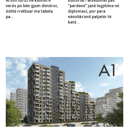
Arsim Idrizi në kulmin e
Editorial / Bisedimet pas
verës po bën gjum dimëror,
“perdeve” janë legjitime në
është rrethuar me tabela
diplomaci, por para
pa...
nënshkrimit patjetër të
ketë...