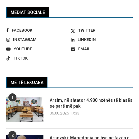
MEDIAT SOCIALE
FACEBOOK
TWITTER
INSTAGRAM
LINKEDIN
YOUTUBE
EMAIL
TIKTOK
MË TË LEXUARA
1
Arsim, në shtator 4.900 nxënës të klasës
së parë më pak
06.08.2026 17:33
2
Arsovski: Maqedonia po hyn në fazën e