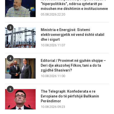
“hiperpolitikës”, ndërsa qytetarët po
mësohen me dështimin e institucioneve
05.08.2026 22:20
3
Ministria e Energjisë: Sistemi
elektroenergjetik në vend është stabil
dhe i sigurt
10.08.2026 11:07
4
Editorial / Provimet në gjuhën shqipe –
Deri dje akuzohej Filkov, tani a do ta
zgjidhë Shasivari?
10.08.2026 11:00
5
The Telegraph: Konfederata e re
Evropiane do të përfshijë Ballkanin
Perëndimor
10.08.2026 09:23