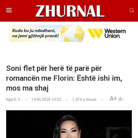
Soni flet për herë të parë për
romancën me Florin: Është ishi im,
mos ma shaj
A+
A-
Nga
D. V.
14.05.2026 10:32
1,416
e lexuar