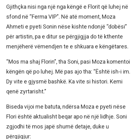
Gjithçka nisi nga një nga këngë e Florit që luhej në
sfond në “Ferma VIP”. Në atë moment, Moza
Ahmeti e pyeti Sonin nëse kishte ndonjë “dobësi”
për artistin, pa e ditur se përgjigjja do të kthente
menjëherë vëmendjen te e shkuara e këngëtares.
“Mos ma shaj Florin”, tha Soni, pasi Moza komentoi
këngën që po luhej. Më pas ajo tha: “Është ish-i im.
Dy vite e gjysmë bashkë. Ka vite si histori. Kemi
qenë zyrtarisht.”
Biseda vijoi me batuta, ndërsa Moza e pyeti nëse
Flori është aktualisht beqar apo në një lidhje. Soni
zgjodhi të mos japë shumë detaje, duke u
përgjigjur: