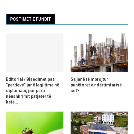
POSTIMET E FUNDIT
Editorial / Bisedimet pas
Sa janë të mbrojtur
“perdeve” janë legjitime në
punëtorët e ndërtimtarisë
diplomaci, por para
sot?
nënshkrimit patjetër të
ketë...