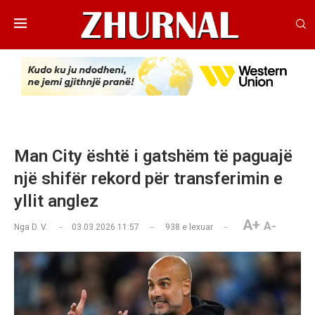
Man City është i gatshëm të paguajë
një shifër rekord për transferimin e
yllit anglez
A+
A-
Nga
D. V.
03.03.2026 11:57
938
e lexuar