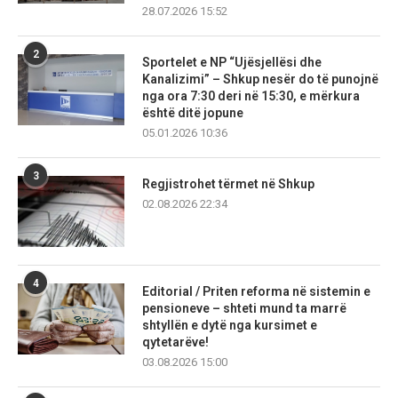
28.07.2026 15:52
2
Sportelet e NP “Ujësjellësi dhe
Kanalizimi” – Shkup nesër do të punojnë
nga ora 7:30 deri në 15:30, e mërkura
është ditë jopune
05.01.2026 10:36
3
Regjistrohet tërmet në Shkup
02.08.2026 22:34
4
Editorial / Priten reforma në sistemin e
pensioneve – shteti mund ta marrë
shtyllën e dytë nga kursimet e
qytetarëve!
03.08.2026 15:00