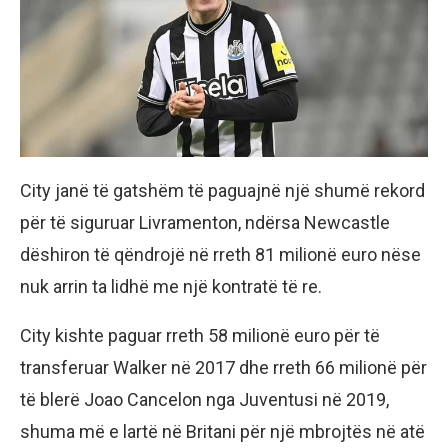
City janë të gatshëm të paguajnë një shumë rekord
për të siguruar Livramenton, ndërsa Newcastle
dëshiron të qëndrojë në rreth 81 milionë euro nëse
nuk arrin ta lidhë me një kontratë të re.
City kishte paguar rreth 58 milionë euro për të
transferuar Walker në 2017 dhe rreth 66 milionë për
të blerë Joao Cancelon nga Juventusi në 2019,
shuma më e lartë në Britani për një mbrojtës në atë