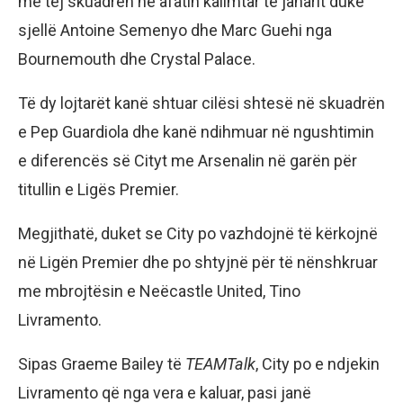
më tej skuadrën në afatin kalimtar të janarit duke
sjellë Antoine Semenyo dhe Marc Guehi nga
Bournemouth dhe Crystal Palace.
Të dy lojtarët kanë shtuar cilësi shtesë në skuadrën
e Pep Guardiola dhe kanë ndihmuar në ngushtimin
e diferencës së Cityt me Arsenalin në garën për
titullin e Ligës Premier.
Megjithatë, duket se City po vazhdojnë të kërkojnë
në Ligën Premier dhe po shtyjnë për të nënshkruar
me mbrojtësin e Neëcastle United, Tino
Livramento.
Sipas Graeme Bailey të
TEAMTalk
, City po e ndjekin
Livramento që nga vera e kaluar, pasi janë