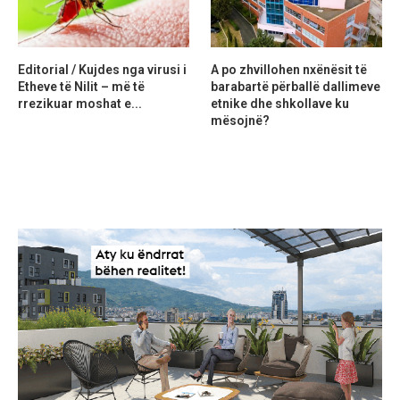
Editorial / Kujdes nga virusi i
A po zhvillohen nxënësit të
Etheve të Nilit – më të
barabartë përballë dallimeve
rrezikuar moshat e...
etnike dhe shkollave ku
mësojnë?