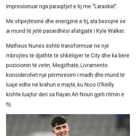
impresionuar nga paraqitjet e tij me “Laraskat”.
Me shpejtësinë dhe energjinë e tij, ata besojnë se
ai mund të jetë pasardhësi afatgjatë i Kyle Walker.
Matheus Nunes është transformuar në një
mbrojtës të djathtë të shkëlqyer te City dhe ka bërë
pozicionin të vetin. Megjithatë, Livramento
konsiderohet një përmirësim i madh dhe mund të
luajë edhe në krahun e majtë, ku Nico O’Reilly
kishte luajtur deri sa Rayan Ait-Nouri gjeti ritmin e
tij.