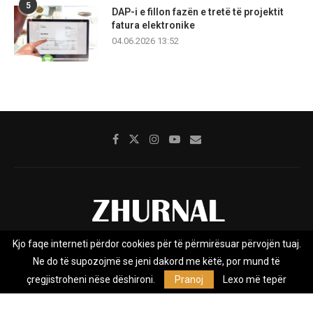
5
DAP-i e fillon fazën e tretë të projektit
fatura elektronike
04.06.2026 13:52
Kjo faqe interneti përdor cookies për të përmirësuar përvojën tuaj.
Rreth nesh
Impresumi
Marketing
Kontakt
Ne do të supozojmë se jeni dakord me këtë, por mund të
Privacy Policy
çregjistroheni nëse dëshironi.
Pranoj
Lexo më tepër
Zhurnal.mk është Agjenci e Lajmeve e pavarur, e themeluar në vitin
2009, që e mbulon Maqedoninë, Kosovën, Shqipërinë edhe lajmet