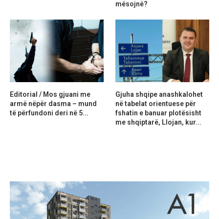
mësojnë?
Editorial / Mos gjuani me
Gjuha shqipe anashkalohet
armë nëpër dasma – mund
në tabelat orientuese për
të përfundoni deri në 5...
fshatin e banuar plotësisht
me shqiptarë, Llojan, kur...