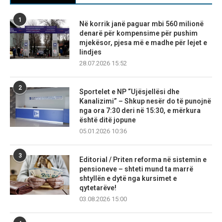
1
Në korrik janë paguar mbi 560 milionë
denarë për kompensime për pushim
mjekësor, pjesa më e madhe për lejet e
lindjes
28.07.2026 15:52
2
Sportelet e NP “Ujësjellësi dhe
Kanalizimi” – Shkup nesër do të punojnë
nga ora 7:30 deri në 15:30, e mërkura
është ditë jopune
05.01.2026 10:36
3
Editorial / Priten reforma në sistemin e
pensioneve – shteti mund ta marrë
shtyllën e dytë nga kursimet e
qytetarëve!
03.08.2026 15:00