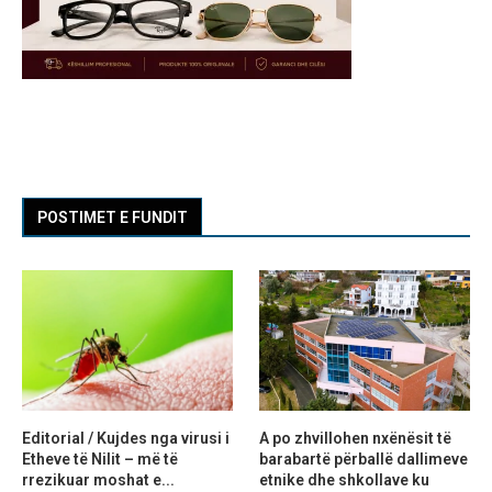
POSTIMET E FUNDIT
Editorial / Kujdes nga virusi i
A po zhvillohen nxënësit të
Etheve të Nilit – më të
barabartë përballë dallimeve
rrezikuar moshat e...
etnike dhe shkollave ku