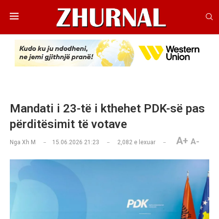
Mandati i 23-të i kthehet PDK-së pas
përditësimit të votave
A+
A-
Nga
Xh M
15.06.2026 21:23
2,082
e lexuar