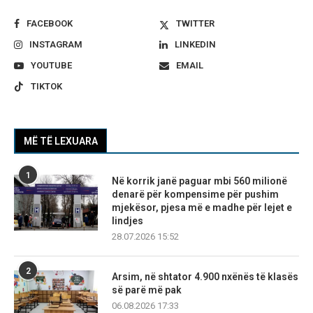
FACEBOOK
TWITTER
INSTAGRAM
LINKEDIN
YOUTUBE
EMAIL
TIKTOK
MË TË LEXUARA
1
Në korrik janë paguar mbi 560 milionë
denarë për kompensime për pushim
mjekësor, pjesa më e madhe për lejet e
lindjes
28.07.2026 15:52
2
Arsim, në shtator 4.900 nxënës të klasës
së parë më pak
06.08.2026 17:33