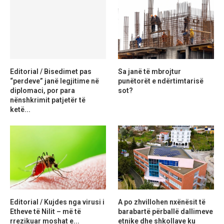
Editorial / Bisedimet pas
Sa janë të mbrojtur
“perdeve” janë legjitime në
punëtorët e ndërtimtarisë
diplomaci, por para
sot?
nënshkrimit patjetër të
ketë...
Editorial / Kujdes nga virusi i
A po zhvillohen nxënësit të
Etheve të Nilit – më të
barabartë përballë dallimeve
rrezikuar moshat e...
etnike dhe shkollave ku