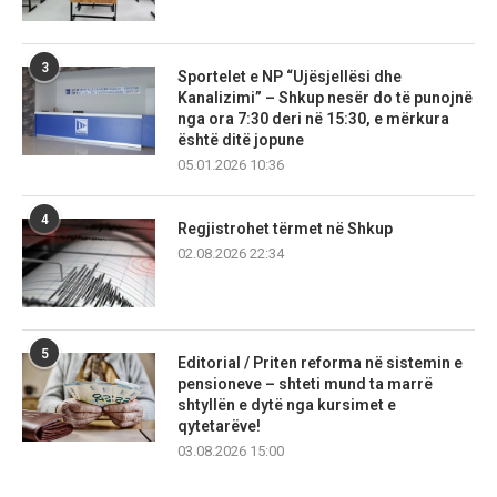
3
Sportelet e NP “Ujësjellësi dhe
Kanalizimi” – Shkup nesër do të punojnë
nga ora 7:30 deri në 15:30, e mërkura
është ditë jopune
05.01.2026 10:36
4
Regjistrohet tërmet në Shkup
02.08.2026 22:34
5
Editorial / Priten reforma në sistemin e
pensioneve – shteti mund ta marrë
shtyllën e dytë nga kursimet e
qytetarëve!
03.08.2026 15:00