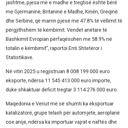
jashtme, pjesa më e madhe e tregtisë është bërë
me Gjermaninë, Britaninë e Madhe, Kinën, Greqinë
dhe Serbinë, që marrin pjesë me 47.8% të vëllimit të
përgjithshëm të këmbimit. Vendet anëtare të
Bashkimit Evropian përfaqësohen me 58.9% në
totalin e këmbimit”, raportoi Enti Shtetëror i
Statistikave.
Në vitin 2025 u regjistruan 8 008 199 000 euro
eksporte, ndërsa 11 545 413 000 euro importe,
duke shkaktuar deficit tregtar 3 114 276 000 euro.
Maqedonia e Veriut më së shumti ka eksportuar
katalizatorë, grupe telash për automjete, aeroplanë
ose anije, ndërsa ka importuar vajrat e naftës dhe