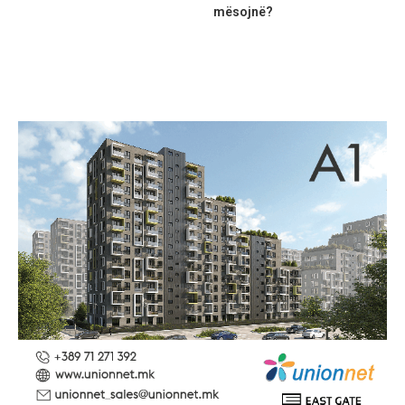
mësojnë?