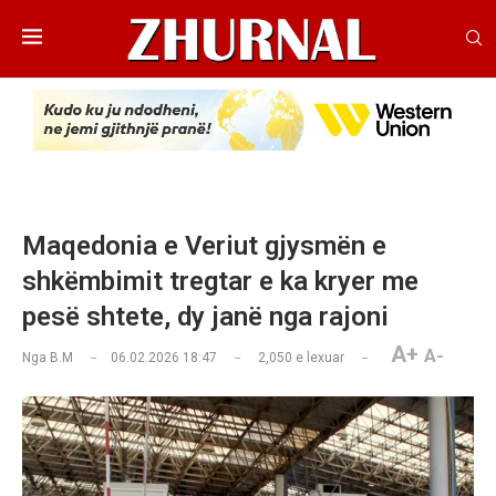
Maqedonia e Veriut gjysmën e
shkëmbimit tregtar e ka kryer me
pesë shtete, dy janë nga rajoni
A+
A-
Nga
B.M
06.02.2026 18:47
2,050
e lexuar