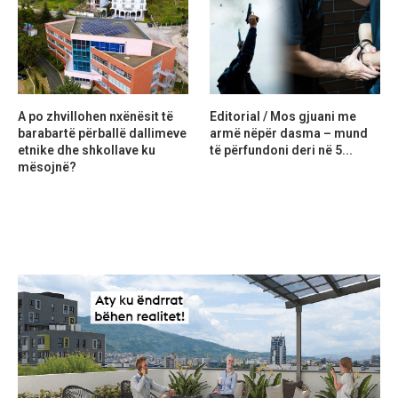
A po zhvillohen nxënësit të
Editorial / Mos gjuani me
barabartë përballë dallimeve
armë nëpër dasma – mund
etnike dhe shkollave ku
të përfundoni deri në 5...
mësojnë?