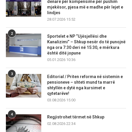
denarë për kompensime për pushim
mjekësor, pjesa më e madhe për lejet e
lindjes
28.07.2026 15:52
2
Sportelet e NP “Ujësjellësi dhe
Kanalizimi” – Shkup nesër do të punojnë
nga ora 7:30 deri në 15:30, e mërkura
është ditë jopune
05.01.2026 10:36
3
Editorial / Priten reforma në sistemin e
pensioneve – shteti mund ta marrë
shtyllën e dytë nga kursimet e
qytetarëve!
03.08.2026 15:00
4
Regjistrohet tërmet në Shkup
02.08.2026 22:34