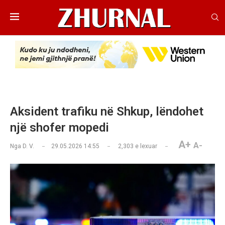
Aksident trafiku në Shkup, lëndohet
një shofer mopedi
A+
A-
Nga
D. V.
29.05.2026 14:55
2,303
e lexuar