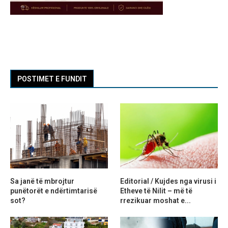
POSTIMET E FUNDIT
Sa janë të mbrojtur
Editorial / Kujdes nga virusi i
punëtorët e ndërtimtarisë
Etheve të Nilit – më të
sot?
rrezikuar moshat e...