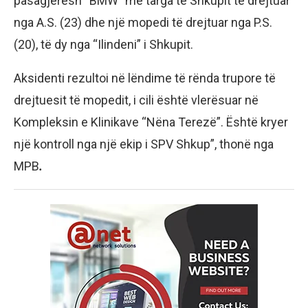
pasagjerësh “BMW” me targa të Shkupit të drejtuar
nga A.S. (23) dhe një mopedi të drejtuar nga P.S.
(20), të dy nga “Ilindeni” i Shkupit.
Aksidenti rezultoi në lëndime të rënda trupore të
drejtuesit të mopedit, i cili është vlerësuar në
Kompleksin e Klinikave “Nëna Terezë”. Është kryer
një kontroll nga një ekip i SPV Shkup”, thonë nga
MPB
.