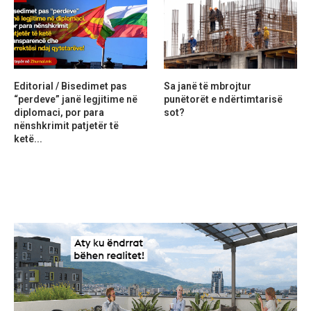
Editorial / Bisedimet pas
Sa janë të mbrojtur
“perdeve” janë legjitime në
punëtorët e ndërtimtarisë
diplomaci, por para
sot?
nënshkrimit patjetër të
ketë...