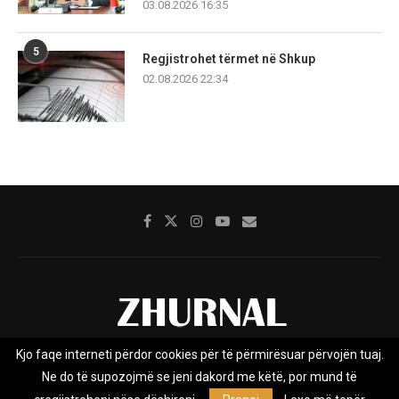
03.08.2026 16:35
5
Regjistrohet tërmet në Shkup
02.08.2026 22:34
Kjo faqe interneti përdor cookies për të përmirësuar përvojën tuaj.
Rreth nesh
Impresumi
Marketing
Kontakt
Ne do të supozojmë se jeni dakord me këtë, por mund të
Privacy Policy