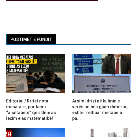
POSTIMET E FUNDIT
Editorial / Rritet nota
Arsim Idrizi në kulmin e
mesatare, por kemi
verës po bën gjum dimëror,
“analfabetë” që s’dinë as
është rrethuar me tabela
lexim e as matematikë!
pa...