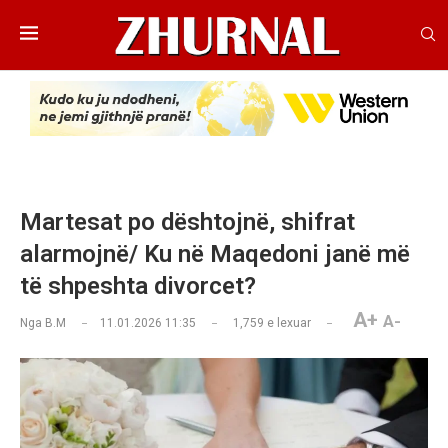
Martesat po dështojnë, shifrat
alarmojnë/ Ku në Maqedoni janë më
të shpeshta divorcet?
A+
A-
Nga
B.M
11.01.2026 11:35
1,759
e lexuar