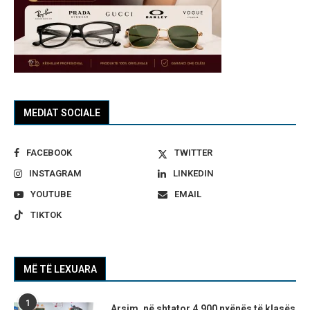
MEDIAT SOCIALE
FACEBOOK
TWITTER
INSTAGRAM
LINKEDIN
YOUTUBE
EMAIL
TIKTOK
MË TË LEXUARA
1
Arsim, në shtator 4.900 nxënës të klasës