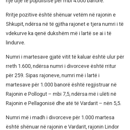
një ulje të popullsisë për mbi 4.000 banorë.
Rritje pozitive është shënuar vetëm në rajonin e
Shkupit, ndërsa në të gjitha rajonet e tjera numri i të
vdekurve ka qenë dukshëm më i lartë se ai i të
lindurve.
Numri i martesave gjatë vitit të kaluar është ulur për
rreth 1.600, ndërsa numri i divorceve është rritur
për 259. Sipas rajoneve, numri më i lartë i
martesave për 1.000 banorë është regjistruar në
Rajonin e Pollogut – mbi 7,5, ndërsa më i ulëti në
Rajonin e Pellagonisë dhe atë të Vardarit – nën 5,5.
Numri më i madh i divorceve për 1.000 martesa
është shënuar në rajonin e Vardarit, rajonin Lindor