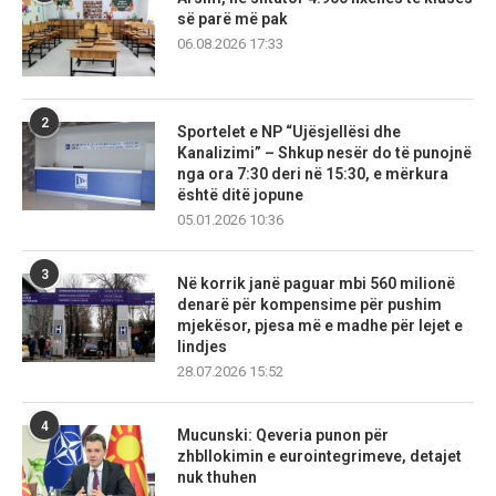
së parë më pak
06.08.2026 17:33
2
Sportelet e NP “Ujësjellësi dhe
Kanalizimi” – Shkup nesër do të punojnë
nga ora 7:30 deri në 15:30, e mërkura
është ditë jopune
05.01.2026 10:36
3
Në korrik janë paguar mbi 560 milionë
denarë për kompensime për pushim
mjekësor, pjesa më e madhe për lejet e
lindjes
28.07.2026 15:52
4
Mucunski: Qeveria punon për
zhbllokimin e eurointegrimeve, detajet
nuk thuhen