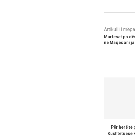
Artikulli i më
Martesat po dës
në Maqedoni ja
Për herë të 
Kushtetuese k