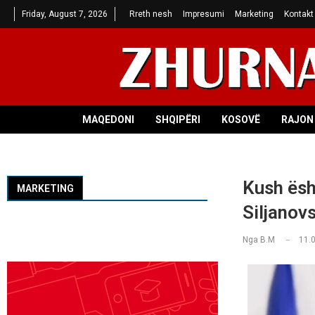
Friday, August 7, 2026
Rreth nesh
Impresumi
Marketing
Kontakt
MAQEDONI
SHQIPËRI
KOSOVË
RAJON 
Kush ësh
MARKETING
Siljanov
Nga
B.M
11.