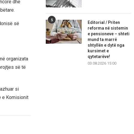
encore dhe
bëtare.
5
Editorial / Priten
donisë së
reforma në sistemin
e pensioneve – shteti
mund ta marrë
shtyllën e dytë nga
kursimet e
qytetarëve!
 në organizata
03.08.2026 15:00
rojtjes së të
azhuar si
e e Komisionit