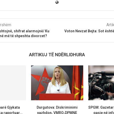
parshëm
Arti
htojnë, shifrat alarmojnë/ Ku
Voton Nevzat Bejta: Sot është 
në më të shpeshta divorcet?
ARTIKUJ TË NDËRLIDHURA
parë Gjykata
Durgutova: Diskriminimi
SPGM: Gazetarë
a raportuar...
vazhdon, VMRO‑DPMNE
qasje në inf