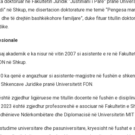
a doktoruar në Fakultetin Juridik “Justiniani i Parë” pranë Univers
odi” në Shkup, me disertacion doktorature me temë “Pengesa mar
dhe të drejtën bashkëkohore familjare”, duke fituar titullin dokt
dike.
esionale
j akademik e ka nisur në vitin 2007 si asistente e re në Fakultet
FON në Shkup.
10 ka qenë e angazhuar si asistente-magjistre në fushën e shken
e Shkencave Juridike pranë Universitetit FON.
shtë zgjedhur ligjëruese me titullin docente në fushën e disiplina
n 2023 është zgjedhur profesoreshë e asociuar në Fakultetin e 
ëdhënieve Ndërkombëtare dhe Diplomacisë në Universitetin MIT
 studime universitare dhe pasuniversitare, kryesisht në fushat e 