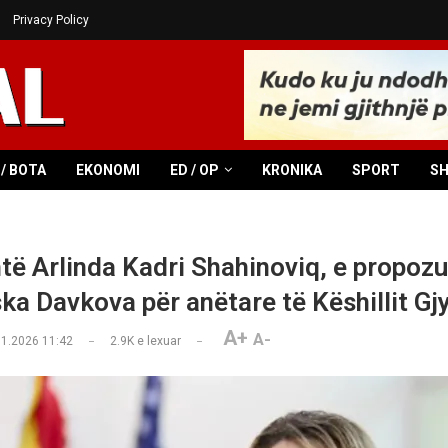
Privacy Policy
/ BOTA
EKONOMI
ED / OP
KRONIKA
SPORT
S
të Arlinda Kadri Shahinoviq, e propoz
ska Davkova për anëtare të Këshillit Gj
A+
A-
01.2026 11:42
2.9K
e lexuar