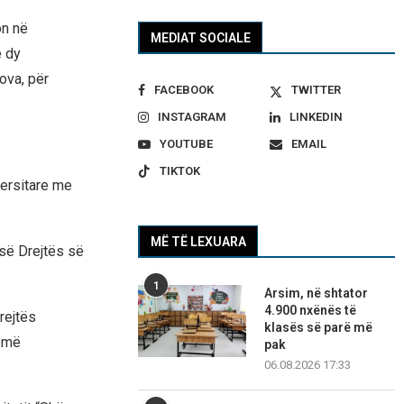
on në
MEDIAT SOCIALE
ë dy
ova, për
FACEBOOK
TWITTER
INSTAGRAM
LINKEDIN
YOUTUBE
EMAIL
TIKTOK
versitare me
MË TË LEXUARA
 së Drejtës së
1
Arsim, në shtator
4.900 nxënës të
Drejtës
klasës së parë më
temë
pak
06.08.2026 17:33