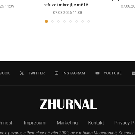
refuzoi mbrojtje më të...
26 11:39
07.08.2
07.08.2026 11:38
BOOK
TWITTER
INSTAGRAM
YOUTUBE
h nesh
Impresumi
Marketing
Kontakt
Privacy P
ve e pavarur, e themeluar në vitin 2009, që e mbulon Maqedoninë, Kosovën,