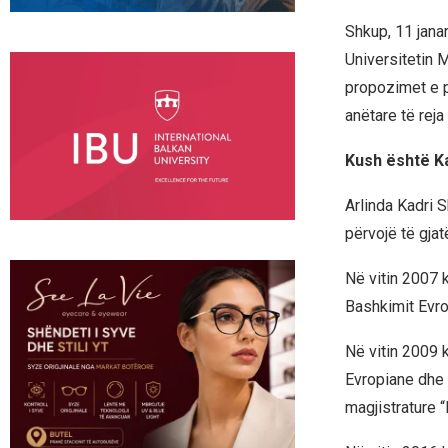
Shkup, 11 janar
Universitetin 
propozimet e p
anëtare të reja
Kush është Ka
Arlinda Kadri 
përvojë të gja
Në vitin 2007 
Bashkimit Evro
Në vitin 2009 k
Evropiane dhe 
magjistrature 