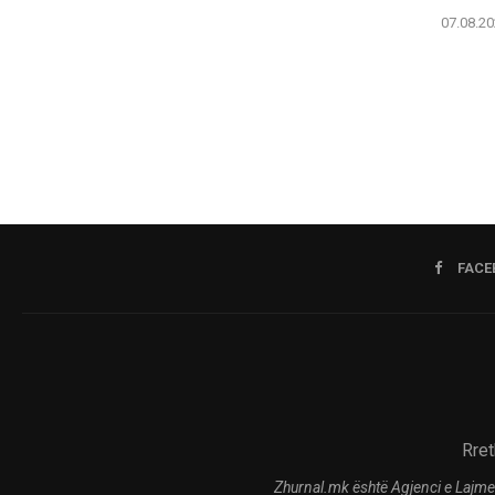
07.08.20
FACE
Rret
Zhurnal.mk është Agjenci e Lajme