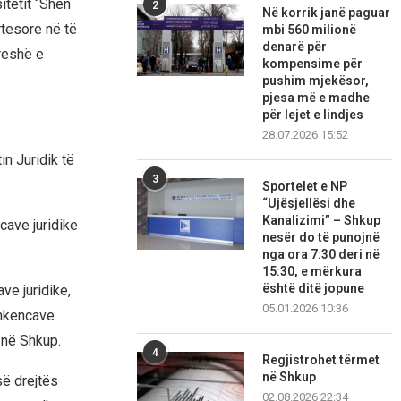
itetit “Shën
2
Në korrik janë paguar
tesore në të
mbi 560 milionë
denarë për
oreshë e
kompensime për
pushim mjekësor,
pjesa më e madhe
për lejet e lindjes
28.07.2026 15:52
in Juridik të
3
Sportelet e NP
“Ujësjellësi dhe
Kanalizimi” – Shkup
cave juridike
nesër do të punojnë
nga ora 7:30 deri në
15:30, e mërkura
është ditë jopune
ve juridike,
05.01.2026 10:36
Shkencave
 në Shkup.
4
Regjistrohet tërmet
në Shkup
së drejtës
02.08.2026 22:34