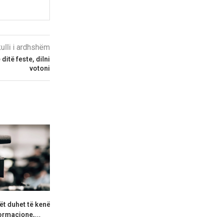
kulli i ardhshëm
ditë feste, dilni
votoni
t duhet të kenë
Shterjova: Mickoski,
MSH: Ilaçi “Fo
ormacione,...
Klekovski, Toshkovski duhet
pagesë sh