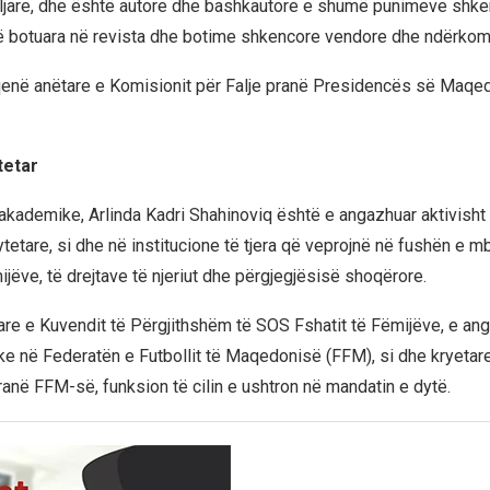
iljare, dhe është autore dhe bashkautore e shumë punimeve shk
ë botuara në revista dhe botime shkencore vendore dhe ndërkom
 qenë anëtare e Komisionit për Falje pranë Presidencës së Maqe
tetar
kademike, Arlinda Kadri Shahinoviq është e angazhuar aktivisht
etare, si dhe në institucione të tjera që veprojnë në fushën e mb
ijëve, të drejtave të njeriut dhe përgjegjësisë shoqërore.
are e Kuvendit të Përgjithshëm të SOS Fshatit të Fëmijëve, e ang
ike në Federatën e Futbollit të Maqedonisë (FFM), si dhe kryetar
anë FFM-së, funksion të cilin e ushtron në mandatin e dytë.