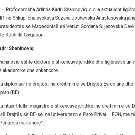
 – Profesoresha Arlinda Kadri Shahinoviq, e cila aktualisht ligjër
MIT në Shkup, dhe avokatja Suzana Joshevska Anastasovska jan
residentes së Maqedonisë së Veriut, Gordana Siljanovska Davk
 të Këshillit Gjyqësor.
dri Shahinoviq
Shahinoviq është doktore e shkencave juridike dhe ligjëruese uni
të akademike dhe shkencore.
ka diplomuar në drejtësi, në drejtimin e së Drejtës Evropiane dhe
pian (BE).
a fituar titullin magjistre e shkencave juridike, në drejtimin e së 
së Drejtës së BE-së, në Universitetin e Parë Privat – FON, me 
“Pengesa martesore”.