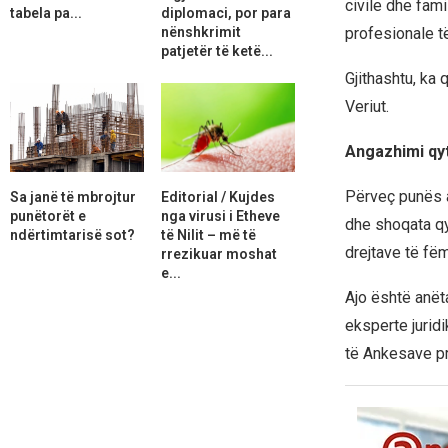
civile dhe fam
tabela pa...
diplomaci, por para
nënshkrimit
profesionale t
patjetër të ketë...
Gjithashtu, ka
Veriut.
Angazhimi qy
Përveç punës a
Sa janë të mbrojtur
Editorial / Kujdes
punëtorët e
nga virusi i Etheve
dhe shoqata qyt
ndërtimtarisë sot?
të Nilit – më të
drejtave të fëm
rrezikuar moshat
e...
Ajo është anët
eksperte jurid
të Ankesave pr