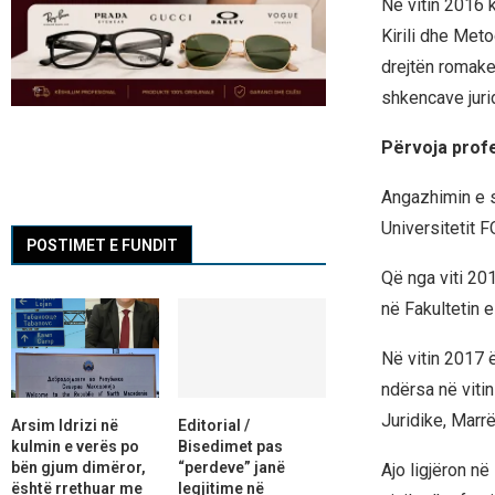
Në vitin 2016 k
Kirili dhe Met
drejtën romake 
shkencave juri
Përvoja prof
Angazhimin e sa
Universitetit 
POSTIMET E FUNDIT
Që nga viti 20
në Fakultetin 
Në vitin 2017 ë
ndërsa në viti
Juridike, Marr
Arsim Idrizi në
Editorial /
kulmin e verës po
Bisedimet pas
bën gjum dimëror,
“perdeve” janë
Ajo ligjëron në
është rrethuar me
legjitime në