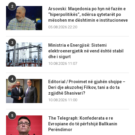
2
Arsovski: Maqedonia po hyn në fazën e
“hiperpolitikës”, ndërsa qytetarët po
mësohen me dështimin e institucioneve
05.08.2026 22:20
3
Ministria e Energjisë: Sistemi
elektroenergjetik në vend është stabil
dhe i sigurt
10.08.2026 11:07
4
Editorial / Provimet në gjuhën shqipe –
Deri dje akuzohej Filkov, tani a do ta
zgjidhë Shasivari?
10.08.2026 11:00
5
The Telegraph: Konfederata e re
Evropiane do të përfshijë Ballkanin
Perëndimor