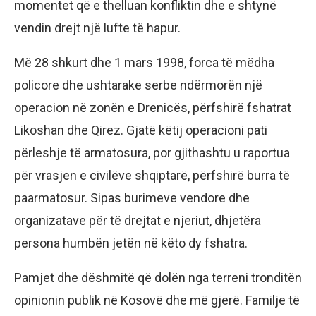
momentet që e thelluan konfliktin dhe e shtynë
vendin drejt një lufte të hapur.
Më 28 shkurt dhe 1 mars 1998, forca të mëdha
policore dhe ushtarake serbe ndërmorën një
operacion në zonën e Drenicës, përfshirë fshatrat
Likoshan dhe Qirez. Gjatë këtij operacioni pati
përleshje të armatosura, por gjithashtu u raportua
për vrasjen e civilëve shqiptarë, përfshirë burra të
paarmatosur. Sipas burimeve vendore dhe
organizatave për të drejtat e njeriut, dhjetëra
persona humbën jetën në këto dy fshatra.
Pamjet dhe dëshmitë që dolën nga terreni tronditën
opinionin publik në Kosovë dhe më gjerë. Familje të