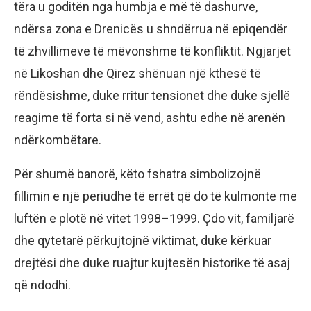
tëra u goditën nga humbja e më të dashurve,
ndërsa zona e Drenicës u shndërrua në epiqendër
të zhvillimeve të mëvonshme të konfliktit. Ngjarjet
në Likoshan dhe Qirez shënuan një kthesë të
rëndësishme, duke rritur tensionet dhe duke sjellë
reagime të forta si në vend, ashtu edhe në arenën
ndërkombëtare.
Për shumë banorë, këto fshatra simbolizojnë
fillimin e një periudhe të errët që do të kulmonte me
luftën e plotë në vitet 1998–1999. Çdo vit, familjarë
dhe qytetarë përkujtojnë viktimat, duke kërkuar
drejtësi dhe duke ruajtur kujtesën historike të asaj
që ndodhi.