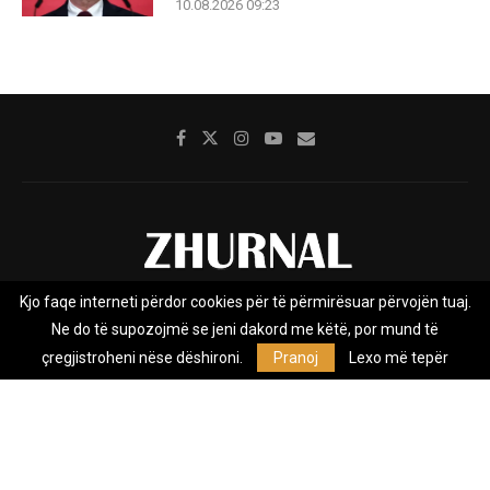
10.08.2026 09:23
Kjo faqe interneti përdor cookies për të përmirësuar përvojën tuaj.
Rreth nesh
Impresumi
Marketing
Kontakt
Ne do të supozojmë se jeni dakord me këtë, por mund të
Privacy Policy
çregjistroheni nëse dëshironi.
Pranoj
Lexo më tepër
Zhurnal.mk është Agjenci e Lajmeve e pavarur, e themeluar në vitin
2009, që e mbulon Maqedoninë, Kosovën, Shqipërinë edhe lajmet
nga bota.
@2026 - All Right Reserved. Designed and Developed by
Anet.Com.Mk