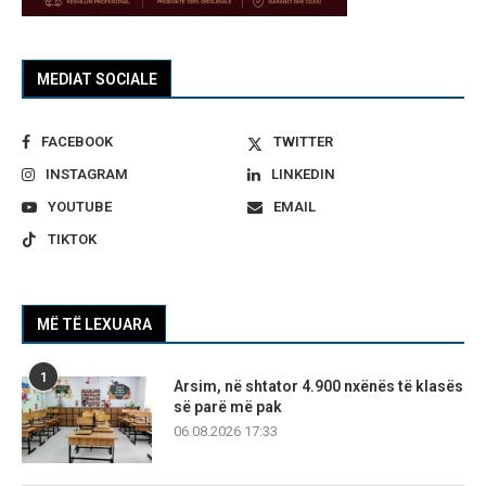
MEDIAT SOCIALE
FACEBOOK
TWITTER
INSTAGRAM
LINKEDIN
YOUTUBE
EMAIL
TIKTOK
MË TË LEXUARA
1
Arsim, në shtator 4.900 nxënës të klasës
së parë më pak
06.08.2026 17:33