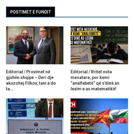
POSTIMET E FUNDIT
Editorial / Provimet në
Editorial / Rritet nota
gjuhën shqipe – Deri dje
mesatare, por kemi
akuzohej Filkov, tani a do
“analfabetë” që s’dinë as
ta...
lexim e as matematikë!