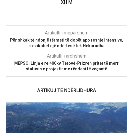
XH M
Artikulli i mëparshëm
Për shkak të ndonjë tërmeti të dobët apo reshje intensive,
rrezikohet një ndërtesë tek Hekurudha
Artikulli i ardhshëm
MEPSO: Linja e re 400kv Tetovë-Prizren pritet të merr
statusin e projektit me rëndësi të veçantë
ARTIKUJ TË NDËRLIDHURA