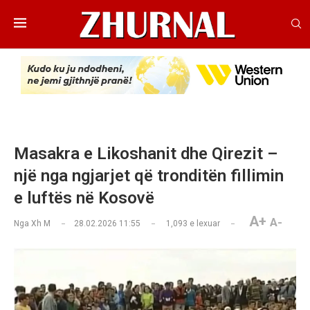
Masakra e Likoshanit dhe Qirezit –
një nga ngjarjet që tronditën fillimin
e luftës në Kosovë
A+
A-
Nga
Xh M
28.02.2026 11:55
1,093
e lexuar