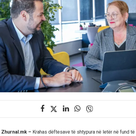
 Zhurnal.mk –
Krahas dëftesave të shtypura në letër në fund të kë