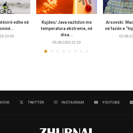
atësirë edhe në
Kujdes/ Java vazhdon me
Arsovski: Ma
ninë...
temperatura ekstreme, në
në fazën e “hip
disa...
26 23:00
05.08.2
05.08.2026 22:33
BOOK
TWITTER
INSTAGRAM
YOUTUBE