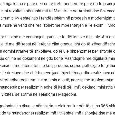
sit nga klasa e parë deri në të tretë për herë të parë do të prano
le, si rezultat i përkushtimit të Ministrisë së Arsimit dhe Shkenc
 e arsimit. Ky është hap i rëndësishëm në procesin e modernizimit
simore në vend dhe realizohet me mbështetjen e Telekomi i Ma
lor fillojmë me vendosjen graduale të dëftesave digjitale. Ato do
jëjtë me dëftesat në letër, të cilat gradualisht do të zëvendësohe
n administrative të shkollave, do të ulë shpenzimet për shtypje 
e online në dokument në çdo kohë. Vazhdojmë me digjitalizimin
kënaqur me intensitetin e këtij procesi, sepse pothuajse të gjith
 e të drejtave dhe shërbimeve janë thjeshtësuar dhe realizohen 
betet edhe regjistrimi në arsimin e lartë, ndërsa me implementim
 mundësia për realizimin edhe të këtij qëllimi”, deklaroi ministrja
 vizitës së sotme në Telekomi i Maqedoni.
edonisë ka dhuruar nënshkrime elektronike për të gjitha 368 shkol
t do të mundësohet realizim më i thjeshtë, më i shpejtë dhe më e