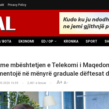
akt
Privacy Policy
/ BOTA
EKONOMI
ED / OP
KRONIKA
SPORT
S
me mbështetjen e Telekomi i Maqedon
mentojë në mënyrë graduale dëftesat di
A+
A-
05.2026 16:59
2,401
e lexuar