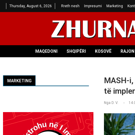
Thursday, August 6, 2026
Rreth nesh
Impresumi
Marketing
Kont
MAQEDONI
SHQIPËRI
KOSOVË
RAJON 
MASH-i, 
MARKETING
të imple
Nga
D. V.
14.