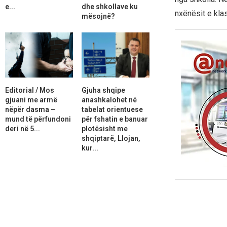
e...
dhe shkollave ku
nxënësit e klas
mësojnë?
Editorial / Mos
Gjuha shqipe
gjuani me armë
anashkalohet në
nëpër dasma –
tabelat orientuese
mund të përfundoni
për fshatin e banuar
deri në 5...
plotësisht me
shqiptarë, Llojan,
kur...