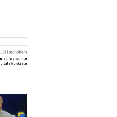
kulli i ardhshëm
rmat në arsim të
ezultate konkrete