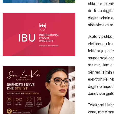
shkollor, nxënë
dëftesa digjita
digjitalizimin
shërbimeve ar
„Këtë vit shkol
vlefshmëri të n
lehtësojë punë
mundësojë qasj
arsimit. Jam e 
për realizimin
elektronike. M
digjitale hapet
Janevska gjatë
Telekomi i Maq
vend, me ç’ras