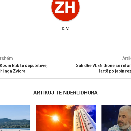
D. V.
parshëm
Arti
odin Etik të deputetëve,
Sali dhe VLEN thonë se refo
shi nga Zvicra
lartë po japin r
ARTIKUJ TË NDËRLIDHURA