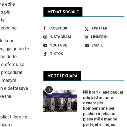
jnë edhe
ës për
MEDIAT SOCIALE
 të
qedonisë.
FACEBOOK
TWITTER
INSTAGRAM
LINKEDIN
 të kenë
YOUTUBE
EMAIL
n, gjë që do të
TIKTOK
dhe do të
 e sferës së
a procedurat
MË TË LEXUARA
në mënyrë
in e dëftesave
1
Në korrik janë paguar
 Vesna
mbi 560 milionë
denarë për
kompensime për
pushim mjekësor,
lat fillore në
pjesa më e madhe
fikas i
për lejet e lindjes