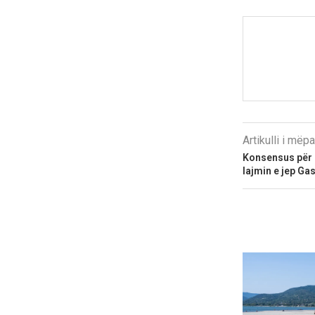
Artikulli i më
Konsensus për K
lajmin e jep Ga