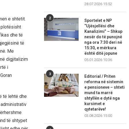
28.07.2026 15:52
men e shtetit.
2
Sportelet e NP
“Ujësjellësi dhe
 plotësisht
Kanalizimi” – Shkup
fikas dhe të
nesër do të punojnë
nga ora 7:30 deri në
jegjësinë të
15:30, e mërkura
inë. Me
është ditë jopune
në digjitalizim
05.01.2026 10:36
rtë i
3
 Goran
Editorial / Priten
reforma në sistemin
e pensioneve – shteti
mund ta marrë
ë të lehtë dhe
shtyllën e dytë nga
kursimet e
administrativ
qytetarëve!
 përhershme
03.08.2026 15:00
und të shtypet
alisht edhe për