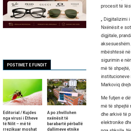
procesit të lës
„ Digjitalizimi
Nxënësit e sot
digjitale, pra
aksesueshëm. S
mbështesë në m
sigurimin e nën
POSTIMET E FUNDIT
më të shpejtë,
institucioneve 
Markoviq drejt
Me futjen e dëf
më të shpejtë 
Editorial / Kujdes
A po zhvillohen
dhe arkivë të 
nga virusi i Etheve
nxënësit të
elektronike dh
të Nilit – më të
barabartë përballë
rrezikuar moshat
dallimeve etnike
nga shkolla. Në