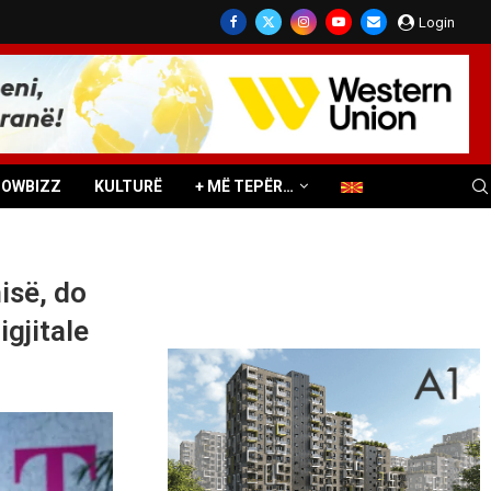
Login
HOWBIZZ
KULTURË
+ MË TEPËR…
isë, do
gjitale