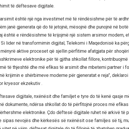
himit të dëftesave digjitale.
 i arsimit është një nga investimet më të rëndësishme për të ardh
ëm janë gjenerata që do të jetojnë, mësojnë dhe punojnë në botë
ndaj është e rëndësishme të krijojmë një sistem arsimor modern, e
i lider në transformimin digjital, Telekomi i Maqedonisë ka përg
ënyrë aktive proceset që sjellin përfitime afatgjata për shoqër
shkrimeve elektronike për të gjitha shkollat fillore, kontribuojmë 
 më të thjeshtë dhe më efikas të arsimit dhe mbetemi partner i fo
në krijimin e shërbimeve moderne për gjeneratat e reja”, deklaroi
or kryesor ekzekutiv .
tesave digjitale, nxënësit dhe familjet e tyre do të kenë qasje m
në dokumente, ndërsa shkollat do të përfitojnë proces më efikas 
përhershme elektronike. Çdo dëftesë digjitale ruhet në arkivë të
e sipas nevojës dhe kërkesës së nxënësit ose familjes së tij, m
 vitet në vijim, dëftesat digjitale do të fillojnë të zbatohen gradu