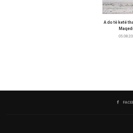
A do të ketë th
Maqedo
05.08.20
FACE