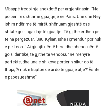
Mbappé tregoi një anekdotë për argjentinasin: “Ne
po bënim ushtrime gjuajtjeje në Paris. Unë dhe Ney
ishim ndër më të mirët, shënuam gjashtë ose
shtatë gola nga dhjetë gjuajtje. Të gjithë erdhën për
të na përgëzuar, ‘Uau, Kylian, ishe i çmendur, por nuk
e pe Leon…’ Ai gjuajti nëntë herë dhe shënoi nëntë
gola identikë, të gjithë të vendosur në mënyrë
perfekte, dhe unë e shikova portierin sikur do të
thoja, ‘A nuk e kupton që ai do të gjuajë atje?’ Është
e pabesueshme”.