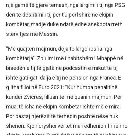
një gamë të gjerë temash, nga largimi i tij nga PSG
deri te dështimi i tij për t’u përfshirë në ekipin
kombëtar, madje duke ndarë edhe anekdota rreth
stërvitjes me Messin.
“Më quajtën majmun, doja të largohesha nga
kombëtarja”. Zbulimi më i habitshëm i Mbappé në
bisedën e tij të gjatë në podcastin e mikut të tij
ishte gati-gati dalja e tij në pension nga Franca. E
gjitha filloi në Euro 2021: “Kur humba penalltinë
kundër Zvicrës, filluan të më quanin majmun. Për
mua, të isha në ekipin kombëtar ishte më e mira.
Por pastaj njerëzit të tërheqin poshtë nëse nuk
shënon. Kjo ndryshoi vërtet marrëdhënien time me