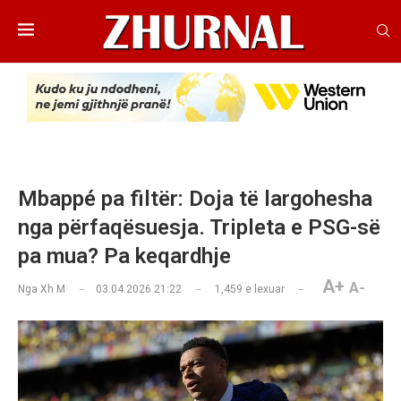
Mbappé pa filtër: Doja të largohesha
nga përfaqësuesja. Tripleta e PSG-së
pa mua? Pa keqardhje
A+
A-
Nga
Xh M
03.04.2026 21:22
1,459
e lexuar