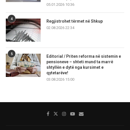
05.01.2026 10:36
4
Regjistrohet tërmet në Shkup
02.08.2026 22:34
5
Editorial / Priten reforma në sistemin e
pensioneve – shteti mund ta marrë
shtyllën e dytë nga kursimet e
qytetarëve!
03.08.2026 15:00