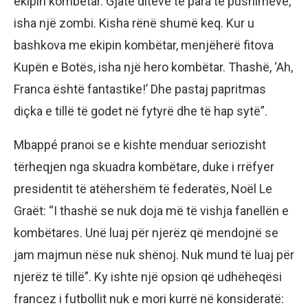
ekipin kombëtar. Gjatë ditëve të para të pushimeve,
isha një zombi. Kisha rënë shumë keq. Kur u
bashkova me ekipin kombëtar, menjëherë fitova
Kupën e Botës, isha një hero kombëtar. Thashë, ‘Ah,
Franca është fantastike!’ Dhe pastaj papritmas
diçka e tillë të godet në fytyrë dhe të hap sytë”.
Mbappé pranoi se e kishte menduar seriozisht
tërheqjen nga skuadra kombëtare, duke i rrëfyer
presidentit të atëhershëm të federatës, Noël Le
Graët: “I thashë se nuk doja më të vishja fanellën e
kombëtares. Unë luaj për njerëz që mendojnë se
jam majmun nëse nuk shënoj. Nuk mund të luaj për
njerëz të tillë”. Ky ishte një opsion që udhëheqësi
francez i futbollit nuk e mori kurrë në konsideratë: