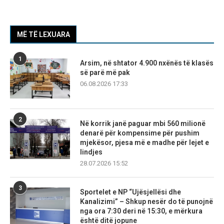
MË TË LEXUARA
1
Arsim, në shtator 4.900 nxënës të klasës
së parë më pak
06.08.2026 17:33
2
Në korrik janë paguar mbi 560 milionë
denarë për kompensime për pushim
mjekësor, pjesa më e madhe për lejet e
lindjes
28.07.2026 15:52
3
Sportelet e NP “Ujësjellësi dhe
Kanalizimi” – Shkup nesër do të punojnë
nga ora 7:30 deri në 15:30, e mërkura
është ditë jopune