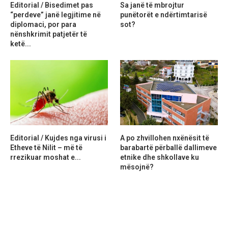
Editorial / Bisedimet pas
Sa janë të mbrojtur
“perdeve” janë legjitime në
punëtorët e ndërtimtarisë
diplomaci, por para
sot?
nënshkrimit patjetër të
ketë...
Editorial / Kujdes nga virusi i
A po zhvillohen nxënësit të
Etheve të Nilit – më të
barabartë përballë dallimeve
rrezikuar moshat e...
etnike dhe shkollave ku
mësojnë?