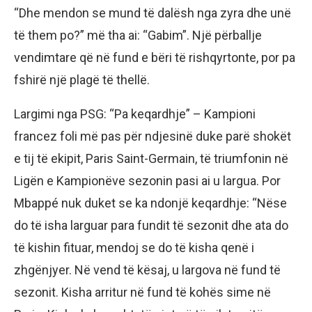
“Dhe mendon se mund të dalësh nga zyra dhe unë
të them po?” më tha ai: “Gabim”. Një përballje
vendimtare që në fund e bëri të rishqyrtonte, por pa
fshirë një plagë të thellë.
Largimi nga PSG: “Pa keqardhje” – Kampioni
francez foli më pas për ndjesinë duke parë shokët
e tij të ekipit, Paris Saint-Germain, të triumfonin në
Ligën e Kampionëve sezonin pasi ai u largua. Por
Mbappé nuk duket se ka ndonjë keqardhje: “Nëse
do të isha larguar para fundit të sezonit dhe ata do
të kishin fituar, mendoj se do të kisha qenë i
zhgënjyer. Në vend të kësaj, u largova në fund të
sezonit. Kisha arritur në fund të kohës sime në