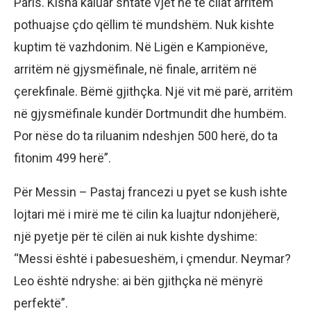
Paris. Kisha kaluar shtatë vjet në të cilat arritëm
pothuajse çdo qëllim të mundshëm. Nuk kishte
kuptim të vazhdonim. Në Ligën e Kampionëve,
arritëm në gjysmëfinale, në finale, arritëm në
çerekfinale. Bëmë gjithçka. Një vit më parë, arritëm
në gjysmëfinale kundër Dortmundit dhe humbëm.
Por nëse do ta riluanim ndeshjen 500 herë, do ta
fitonim 499 herë”.
Për Messin – Pastaj francezi u pyet se kush ishte
lojtari më i mirë me të cilin ka luajtur ndonjëherë,
një pyetje për të cilën ai nuk kishte dyshime:
“Messi është i pabesueshëm, i çmendur. Neymar?
Leo është ndryshe: ai bën gjithçka në mënyrë
perfektë”.