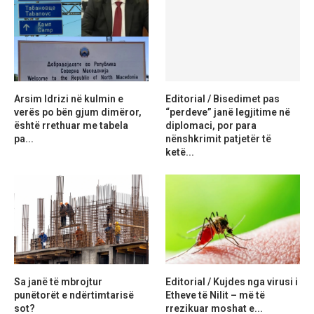
Arsim Idrizi në kulmin e
Editorial / Bisedimet pas
verës po bën gjum dimëror,
“perdeve” janë legjitime në
është rrethuar me tabela
diplomaci, por para
pa...
nënshkrimit patjetër të
ketë...
Sa janë të mbrojtur
Editorial / Kujdes nga virusi i
punëtorët e ndërtimtarisë
Etheve të Nilit – më të
sot?
rrezikuar moshat e...