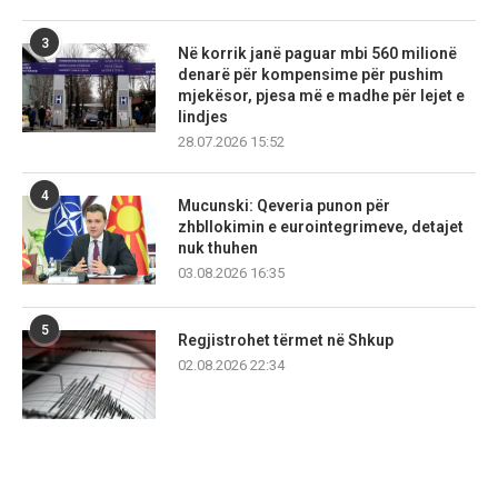
3
Në korrik janë paguar mbi 560 milionë
denarë për kompensime për pushim
mjekësor, pjesa më e madhe për lejet e
lindjes
28.07.2026 15:52
4
Mucunski: Qeveria punon për
zhbllokimin e eurointegrimeve, detajet
nuk thuhen
03.08.2026 16:35
5
Regjistrohet tërmet në Shkup
02.08.2026 22:34