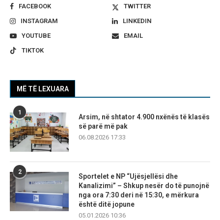
FACEBOOK
TWITTER
INSTAGRAM
LINKEDIN
YOUTUBE
EMAIL
TIKTOK
MË TË LEXUARA
1
Arsim, në shtator 4.900 nxënës të klasës
së parë më pak
06.08.2026 17:33
2
Sportelet e NP “Ujësjellësi dhe
Kanalizimi” – Shkup nesër do të punojnë
nga ora 7:30 deri në 15:30, e mërkura
është ditë jopune
05.01.2026 10:36