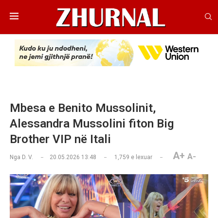
Mbesa e Benito Mussolinit,
Alessandra Mussolini fiton Big
Brother VIP në Itali
A+
A-
Nga
D. V.
20.05.2026 13:48
1,759
e lexuar