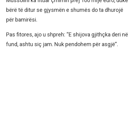
Mussolini ka fituar çmimin prej 100 mijë euro, duke
bërë të ditur se gjysmën e shumës do ta dhurojë
për bamirësi.
Pas fitores, ajo u shpreh: “E shijova gjithçka deri në
fund, ashtu siç jam. Nuk pendohem për asgjë”.