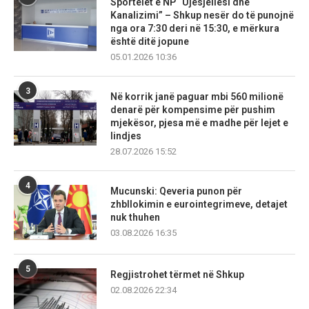
Sportelet e NP “Ujësjellësi dhe
Kanalizimi” – Shkup nesër do të punojnë
nga ora 7:30 deri në 15:30, e mërkura
është ditë jopune
05.01.2026 10:36
3
Në korrik janë paguar mbi 560 milionë
denarë për kompensime për pushim
mjekësor, pjesa më e madhe për lejet e
lindjes
28.07.2026 15:52
4
Mucunski: Qeveria punon për
zhbllokimin e eurointegrimeve, detajet
nuk thuhen
03.08.2026 16:35
5
Regjistrohet tërmet në Shkup
02.08.2026 22:34