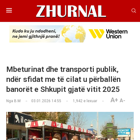
Mbeturinat dhe transporti publik,
ndër sfidat me të cilat u përballën
banorët e Shkupit gjatë vitit 2025
A+
A-
Nga
B.M
03.01.2026 14:55
1,942
e lexuar