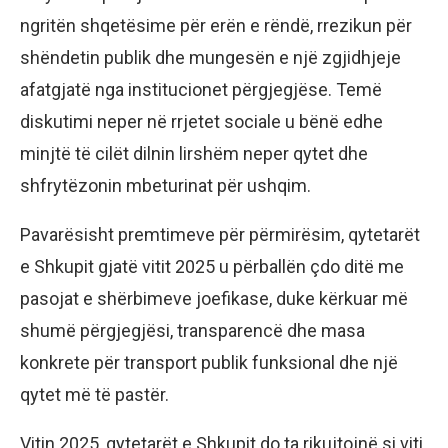
ngritën shqetësime për erën e rëndë, rrezikun për
shëndetin publik dhe mungesën e një zgjidhjeje
afatgjatë nga institucionet përgjegjëse. Temë
diskutimi neper në rrjetet sociale u bënë edhe
minjtë të cilët dilnin lirshëm neper qytet dhe
shfrytëzonin mbeturinat për ushqim.
Pavarësisht premtimeve për përmirësim, qytetarët
e Shkupit gjatë vitit 2025 u përballën çdo ditë me
pasojat e shërbimeve joefikase, duke kërkuar më
shumë përgjegjësi, transparencë dhe masa
konkrete për transport publik funksional dhe një
qytet më të pastër.
Vitin 2025, qytetarët e Shkupit do ta rikujtojnë si viti