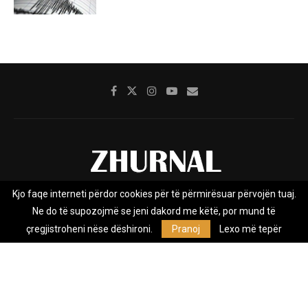
Kjo faqe interneti përdor cookies për të përmirësuar përvojën tuaj.
Rreth nesh
Impresumi
Marketing
Kontakt
Ne do të supozojmë se jeni dakord me këtë, por mund të
Privacy Policy
çregjistroheni nëse dëshironi.
Pranoj
Lexo më tepër
Zhurnal.mk është Agjenci e Lajmeve e pavarur, e themeluar në vitin
2009, që e mbulon Maqedoninë, Kosovën, Shqipërinë edhe lajmet
nga bota.
@2026 - All Right Reserved. Designed and Developed by