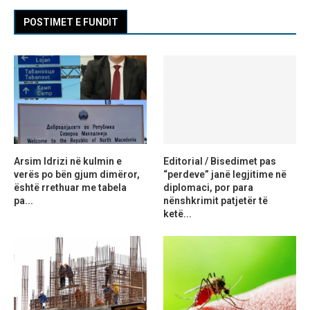
POSTIMET E FUNDIT
Arsim Idrizi në kulmin e
Editorial / Bisedimet pas
verës po bën gjum dimëror,
“perdeve” janë legjitime në
është rrethuar me tabela
diplomaci, por para
pa...
nënshkrimit patjetër të
ketë...