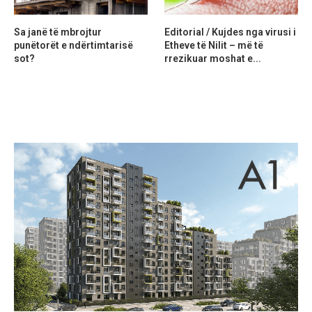
Sa janë të mbrojtur
Editorial / Kujdes nga virusi i
punëtorët e ndërtimtarisë
Etheve të Nilit – më të
sot?
rrezikuar moshat e...