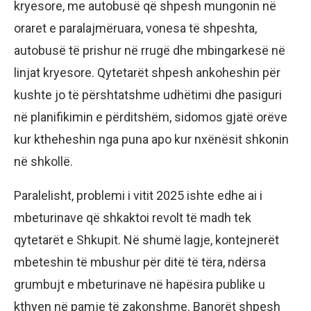
kryesore, me autobusë që shpesh mungonin në
oraret e paralajmëruara, vonesa të shpeshta,
autobusë të prishur në rrugë dhe mbingarkesë në
linjat kryesore. Qytetarët shpesh ankoheshin për
kushte jo të përshtatshme udhëtimi dhe pasiguri
në planifikimin e përditshëm, sidomos gjatë orëve
kur ktheheshin nga puna apo kur nxënësit shkonin
në shkollë.
Paralelisht, problemi i vitit 2025 ishte edhe ai i
mbeturinave që shkaktoi revolt të madh tek
qytetarët e Shkupit. Në shumë lagje, kontejnerët
mbeteshin të mbushur për ditë të tëra, ndërsa
grumbujt e mbeturinave në hapësira publike u
kthyen në pamje të zakonshme. Banorët shpesh