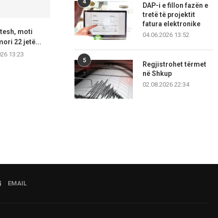
4
DAP-i e fillon fazën e
tretë të projektit
fatura elektronike
itesh, moti
Andovski në takim me
Popov: Borxhi p
04.06.2026 13:52
ori 22 jetë...
HEMA‑ONKO: Organizatat e
në 58,
pacientëve...
026 13:23
06.08.2
5
Regjistrohet tërmet
06.08.2026 13:19
në Shkup
02.08.2026 22:34
EMAIL