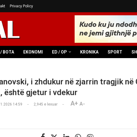
akt
Privacy Policy
/ BOTA
EKONOMI
ED / OP
KRONIKA
SPORT
S
anovski, i zhdukur në zjarrin tragjik në
 është gjetur i vdekur
A+
A-
01.2026 14:59
2,945
e lexuar