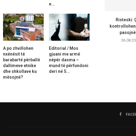
e...
Risteski:
kontrollohen,
pasojnë 
06.08.20
A po zhvillohen
Editorial / Mos
nxënësit të
gjuani me armë
barabartë përballë
nëpër dasma –
dallimeve etnike
mund të përfundoni
dhe shkollave ku
deri në 5...
mësojnë?
FACE