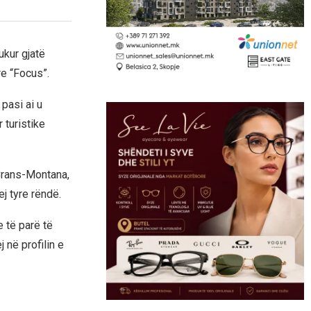
ukur gjatë
re “Focus”.
pasi ai u
 turistike
e Crans-Montana,
j tyre rëndë.
 të parë të
 në profilin e