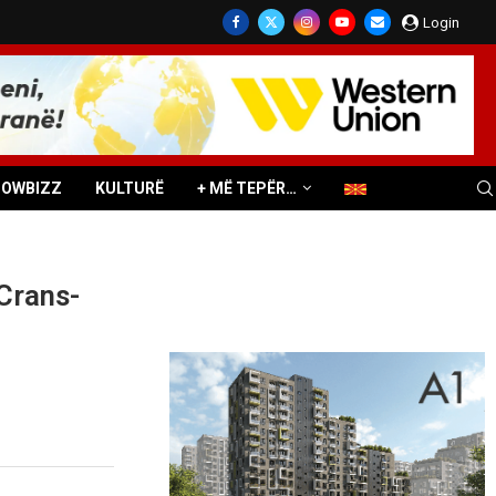
Login
HOWBIZZ
KULTURË
+ MË TEPËR…
 Crans-