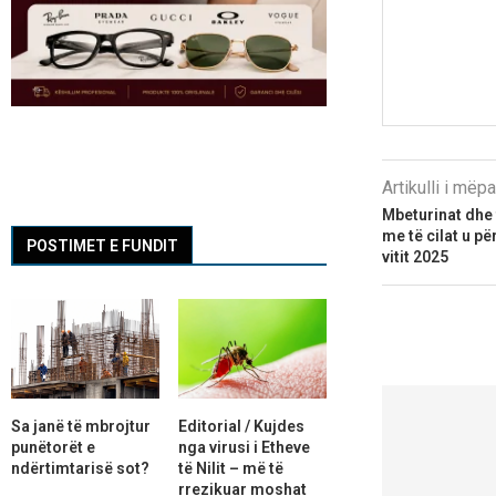
Artikulli i më
Mbeturinat dhe 
me të cilat u pë
POSTIMET E FUNDIT
vitit 2025
Sa janë të mbrojtur
Editorial / Kujdes
punëtorët e
nga virusi i Etheve
ndërtimtarisë sot?
të Nilit – më të
rrezikuar moshat