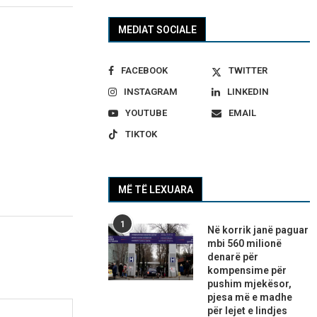
MEDIAT SOCIALE
FACEBOOK
TWITTER
INSTAGRAM
LINKEDIN
YOUTUBE
EMAIL
TIKTOK
MË TË LEXUARA
1
Në korrik janë paguar
mbi 560 milionë
denarë për
kompensime për
pushim mjekësor,
pjesa më e madhe
për lejet e lindjes