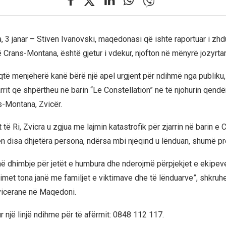
 3 janar – Stiven Ivanovski, maqedonasi që ishte raportuar i zhd
 në Crans-Montana, është gjetur i vdekur, njofton në mënyrë jozyrta
qtë menjëherë kanë bërë një apel urgjent për ndihmë nga publiku, 
rrit që shpërtheu në barin “Le Constellation” në të njohurin qendër
-Montana, Zvicër.
t të Ri, Zvicra u zgjua me lajmin katastrofik për zjarrin në barin 
n disa dhjetëra persona, ndërsa mbi njëqind u lënduan, shumë pre
ë dhimbje për jetët e humbura dhe nderojmë përpjekjet e ekipeve
met tona janë me familjet e viktimave dhe të lënduarve”, shkruhej
cerane në Maqedoni.
 një linjë ndihme për të afërmit: 0848 112 117.