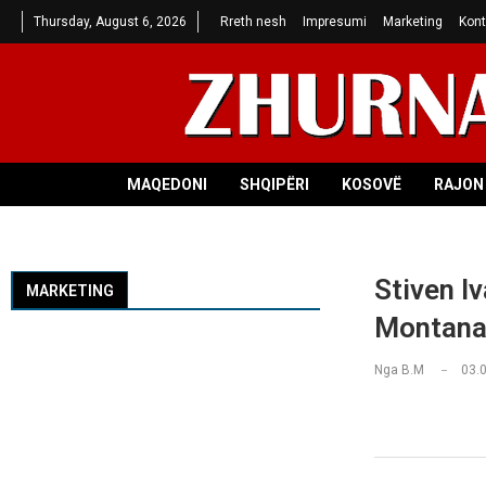
Thursday, August 6, 2026
Rreth nesh
Impresumi
Marketing
Kont
MAQEDONI
SHQIPËRI
KOSOVË
RAJON 
Stiven Iv
MARKETING
Montana,
Nga
B.M
03.