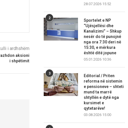
28.07.2026 15:52
2
Sportelet e NP
“Ujësjellësi dhe
Kanalizimi” – Shkup
nesër do të punojnë
nga ora 7:30 deri në
15:30, e mërkura
kulli i ardhshëm
është ditë jopune
 vazhdon aksioni
05.01.2026 10:36
i shpëtimit
3
Editorial / Priten
reforma në sistemin
e pensioneve – shteti
mund ta marrë
shtyllën e dytë nga
kursimet e
qytetarëve!
03.08.2026 15:00