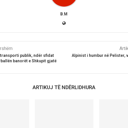
B.M
parshëm
Arti
transporti publik, ndër sfidat
Alpinist i humbur në Pelister,
rballën banorët e Shkupit gjatë
ARTIKUJ TË NDËRLIDHURA