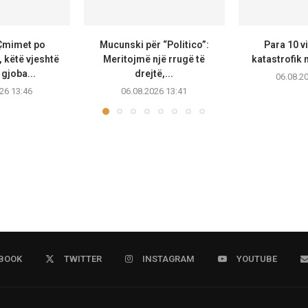
 Çmimet po
Mucunski për “Politico”:
Para 10 v
 këtë vjeshtë
Meritojmë një rrugë të
katastrofik m
gjoba...
drejtë,...
06.08.2
26 13:46
06.08.2026 13:41
BOOK
TWITTER
INSTAGRAM
YOUTUBE