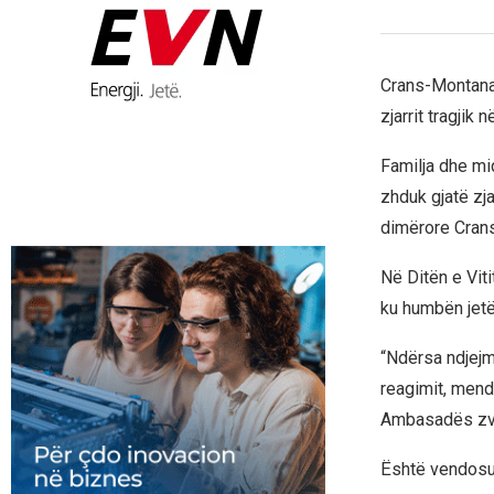
Crans-Montana,
zjarrit tragjik
Familja dhe mi
zhduk gjatë zja
dimërore Crans
Në Ditën e Viti
ku humbën jetë
“Ndërsa ndjejm
reagimit, mendi
Ambasadës zvi
Është vendosur