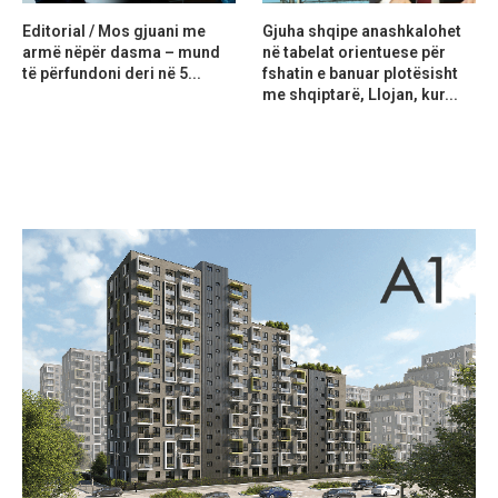
Editorial / Mos gjuani me
Gjuha shqipe anashkalohet
armë nëpër dasma – mund
në tabelat orientuese për
të përfundoni deri në 5...
fshatin e banuar plotësisht
me shqiptarë, Llojan, kur...