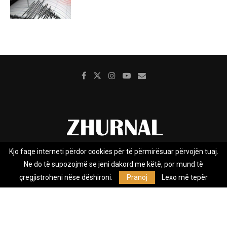
Kjo faqe interneti përdor cookies për të përmirësuar përvojën tuaj.
Rreth nesh
Impresumi
Marketing
Kontakt
Ne do të supozojmë se jeni dakord me këtë, por mund të
Privacy Policy
çregjistroheni nëse dëshironi.
Pranoj
Lexo më tepër
Zhurnal.mk është Agjenci e Lajmeve e pavarur, e themeluar në vitin
2009, që e mbulon Maqedoninë, Kosovën, Shqipërinë edhe lajmet
nga bota.
@2026 - All Right Reserved. Designed and Developed by