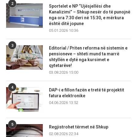
2
Sportelet e NP “Ujësjellësi dhe
Kanalizimi” – Shkup nesër do të punojnë
nga ora 7:30 deri në 15:30, e mërkura
është ditë jopune
05.01.2026 10:36
3
Editorial / Priten reforma në sistemin e
pensioneve – shteti mund ta marrë
shtyllën e dytë nga kursimet e
qytetarëve!
03.08.2026 15:00
4
DAP-i e fillon fazën e tretë të projektit
fatura elektronike
04.06.2026 13:52
5
Regjistrohet tërmet në Shkup
02.08.2026 22:34