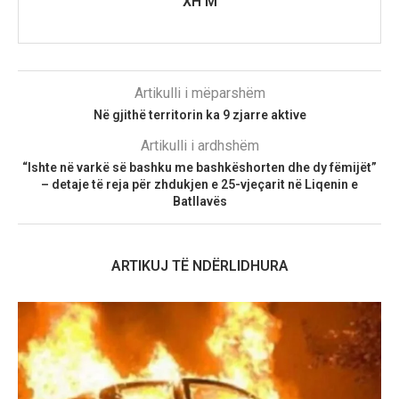
XH M
Artikulli i mëparshëm
Në gjithë territorin ka 9 zjarre aktive
Artikulli i ardhshëm
“Ishte në varkë së bashku me bashkëshorten dhe dy fëmijët”
– detaje të reja për zhdukjen e 25-vjeçarit në Liqenin e
Batllavës
ARTIKUJ TË NDËRLIDHURA