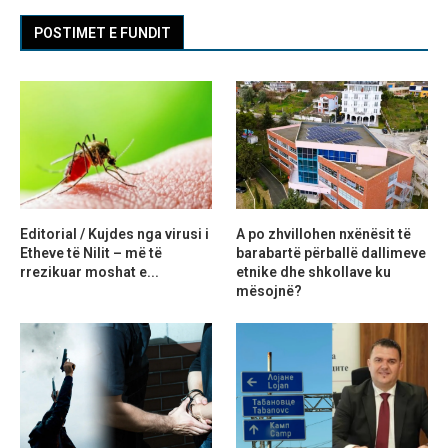
POSTIMET E FUNDIT
Editorial / Kujdes nga virusi i
A po zhvillohen nxënësit të
Etheve të Nilit – më të
barabartë përballë dallimeve
rrezikuar moshat e...
etnike dhe shkollave ku
mësojnë?