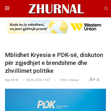
Mblidhet Kryesia e PDK-së, diskuton
për zgjedhjet e brendshme dhe
zhvillimet politike
A+
A-
Nga
Xh M
30.06.2026 19:07
1,801
e lexuar