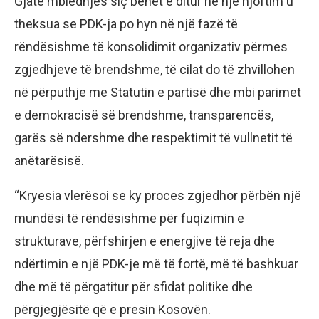
Gjatë mbledhjes siç bëhet e ditur në një njoftim u
theksua se PDK-ja po hyn në një fazë të
rëndësishme të konsolidimit organizativ përmes
zgjedhjeve të brendshme, të cilat do të zhvillohen
në përputhje me Statutin e partisë dhe mbi parimet
e demokracisë së brendshme, transparencës,
garës së ndershme dhe respektimit të vullnetit të
anëtarësisë.
“Kryesia vlerësoi se ky proces zgjedhor përbën një
mundësi të rëndësishme për fuqizimin e
strukturave, përfshirjen e energjive të reja dhe
ndërtimin e një PDK-je më të fortë, më të bashkuar
dhe më të përgatitur për sfidat politike dhe
përgjegjësitë që e presin Kosovën.