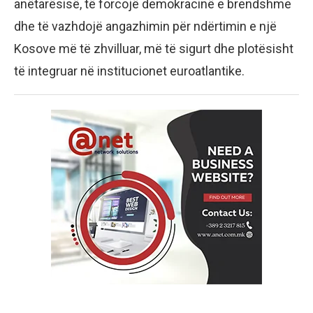
anëtarësisë, të forcojë demokracinë e brendshme
dhe të vazhdojë angazhimin për ndërtimin e një
Kosove më të zhvilluar, më të sigurt dhe plotësisht
të integruar në institucionet euroatlantike.