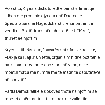
Po ashtu, Kryesia diskutoi edhe për zhvillimet që
lidhen me procesin gjyqësor në Dhomat e
Specializuara në Hagë, duke shprehur pritjen që
vendimi të jetë lirues për ish-krerët e UÇK-së”,
thuhet në njoftim
Kryesia ritheksoi se, “pavarësisht sfidave politike,
PDK-ja ka ruajtur unitetin, organizimin dhe pozitën e
saj si partia kryesore opozitare në vend, duke
mbetur forca me numrin më të madh të deputetëve
në opozitë”.
Partia Demokratike e Kosovës thotë në njoftim se
mbetet e përkushtuar të respektojë vullnetin e