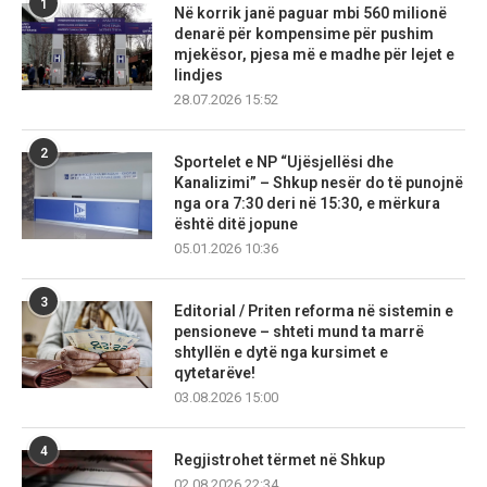
1
Në korrik janë paguar mbi 560 milionë
denarë për kompensime për pushim
mjekësor, pjesa më e madhe për lejet e
lindjes
28.07.2026 15:52
2
Sportelet e NP “Ujësjellësi dhe
Kanalizimi” – Shkup nesër do të punojnë
nga ora 7:30 deri në 15:30, e mërkura
është ditë jopune
05.01.2026 10:36
3
Editorial / Priten reforma në sistemin e
pensioneve – shteti mund ta marrë
shtyllën e dytë nga kursimet e
qytetarëve!
03.08.2026 15:00
4
Regjistrohet tërmet në Shkup
02.08.2026 22:34