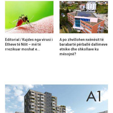
Editorial / Kujdes nga virusi i
A po zhvillohen nxënësit të
Etheve të Nilit – më të
barabartë përballë dallimeve
rrezikuar moshat e...
etnike dhe shkollave ku
mësojnë?