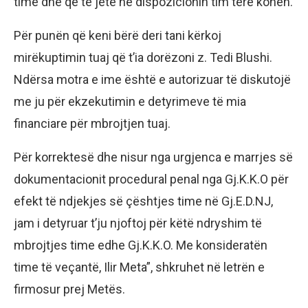
time dhe që të jetë në dispozicionin tim tërë kohën.
Për punën që keni bërë deri tani kërkoj
mirëkuptimin tuaj që t’ia dorëzoni z. Tedi Blushi.
Ndërsa motra e ime është e autorizuar të diskutojë
me ju për ekzekutimin e detyrimeve të mia
financiare për mbrojtjen tuaj.
Për korrektesë dhe nisur nga urgjenca e marrjes së
dokumentacionit procedural penal nga Gj.K.K.O për
efekt të ndjekjes së çështjes time në Gj.E.D.NJ,
jam i detyruar t’ju njoftoj për këtë ndryshim të
mbrojtjes time edhe Gj.K.K.O. Me konsideratën
time të veçantë, Ilir Meta”, shkruhet në letrën e
firmosur prej Metës.