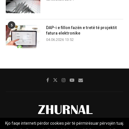
5
DAP-i e fillon fazën e tretë të projektit
fatura elektronike
04.06.2026 13:52
Kjo faqe interneti përdor cookies për të përmirësuar përvojën tuaj.
Rreth nesh
Impresumi
Marketing
Kontakt