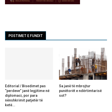
POSTIMET E FUNDIT
Editorial / Bisedimet pas
Sa janë të mbrojtur
“perdeve” janë legjitime në
punëtorët e ndërtimtarisë
diplomaci, por para
sot?
nënshkrimit patjetër të
ketë...