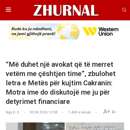
“Më duhet një avokat që të merret
vetëm me çështjen time”, zbulohet
letra e Metës për kujtim Cakranin:
Motra ime do diskutojë me ju për
detyrimet financiare
A+
A-
Nga
D. V.
30.06.2026 13:58
1,468
e lexuar