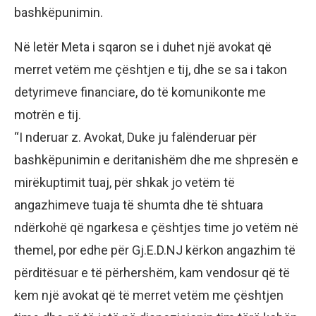
bashkëpunimin.
Në letër Meta i sqaron se i duhet një avokat që
merret vetëm me çështjen e tij, dhe se sa i takon
detyrimeve financiare, do të komunikonte me
motrën e tij.
“I nderuar z. Avokat, Duke ju falënderuar për
bashkëpunimin e deritanishëm dhe me shpresën e
mirëkuptimit tuaj, për shkak jo vetëm të
angazhimeve tuaja të shumta dhe të shtuara
ndërkohë që ngarkesa e çështjes time jo vetëm në
themel, por edhe për Gj.E.D.NJ kërkon angazhim të
përditësuar e të përhershëm, kam vendosur që të
kem një avokat që të merret vetëm me çështjen