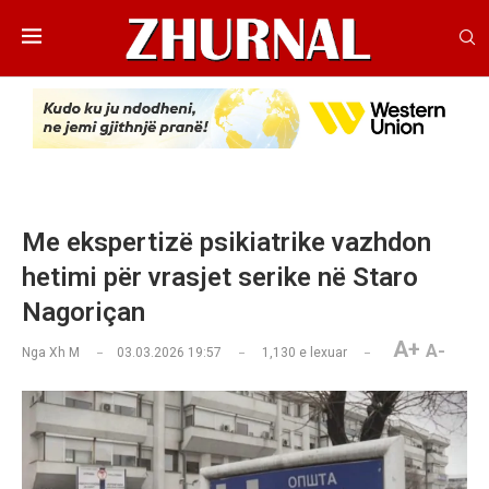
Me ekspertizë psikiatrike vazhdon
hetimi për vrasjet serike në Staro
Nagoriçan
A+
A-
Nga
Xh M
03.03.2026 19:57
1,130
e lexuar