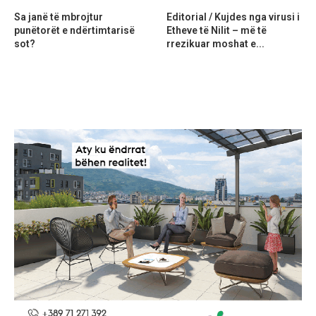
Sa janë të mbrojtur
Editorial / Kujdes nga virusi i
punëtorët e ndërtimtarisë
Etheve të Nilit – më të
sot?
rrezikuar moshat e...