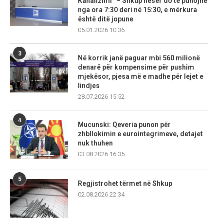
Kanalizimi” – Shkup nesër do të punojnë
nga ora 7:30 deri në 15:30, e mërkura
është ditë jopune
05.01.2026 10:36
3
Në korrik janë paguar mbi 560 milionë
denarë për kompensime për pushim
mjekësor, pjesa më e madhe për lejet e
lindjes
28.07.2026 15:52
4
Mucunski: Qeveria punon për
zhbllokimin e eurointegrimeve, detajet
nuk thuhen
03.08.2026 16:35
5
Regjistrohet tërmet në Shkup
02.08.2026 22:34