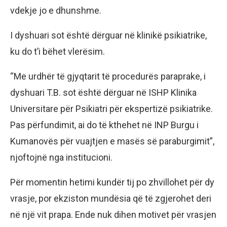
vdekje jo e dhunshme.
I dyshuari sot është dërguar në klinikë psikiatrike,
ku do t’i bëhet vlerësim.
“Me urdhër të gjyqtarit të procedurës paraprake, i
dyshuari T.B. sot është dërguar në ISHP Klinika
Universitare për Psikiatri për ekspertizë psikiatrike.
Pas përfundimit, ai do të kthehet në INP Burgu i
Kumanovës për vuajtjen e masës së paraburgimit”,
njoftojnë nga institucioni.
Për momentin hetimi kundër tij po zhvillohet për dy
vrasje, por ekziston mundësia që të zgjerohet deri
në një vit prapa. Ende nuk dihen motivet për vrasjen