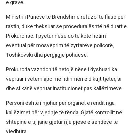
e grave.
Ministri i Punëve të Brendshme refuzoi të flasë për
rastin, duke theksuar se procedura është në duart e
Prokurorisë. I pyetur nëse do të ketë hetim
eventual për mosveprim të zyrtarëve policorë,
Toshkovski dha përgjigje pohuese.
Prokuroria vazhdon të hetojë nëse i dyshuari ka
vepruar i vetëm apo me ndihmën e dikujt tjetër, si
dhe si kanë vepruar institucionet pas kallëzimeve.
Personi është i njohur për organet e rendit nga
kallëzimet për vjedhje të rënda. Gjatë kontrollit në
shtëpinë e tij janë gjetur një pjesë e sendeve të
vjedhura.