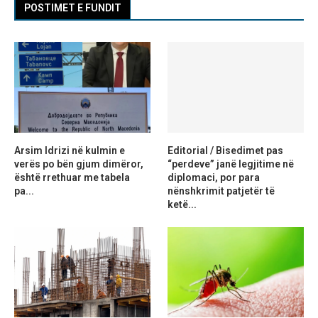
POSTIMET E FUNDIT
Arsim Idrizi në kulmin e
Editorial / Bisedimet pas
verës po bën gjum dimëror,
“perdeve” janë legjitime në
është rrethuar me tabela
diplomaci, por para
pa...
nënshkrimit patjetër të
ketë...