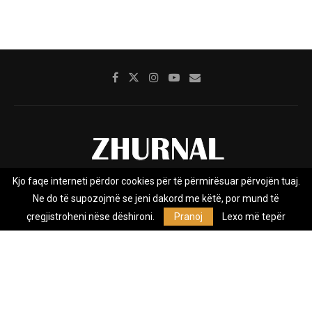
Kjo faqe interneti përdor cookies për të përmirësuar përvojën tuaj.
Rreth nesh
Impresumi
Marketing
Kontakt
Ne do të supozojmë se jeni dakord me këtë, por mund të
Privacy Policy
çregjistroheni nëse dëshironi.
Pranoj
Lexo më tepër
Zhurnal.mk është Agjenci e Lajmeve e pavarur, e themeluar në vitin
2009, që e mbulon Maqedoninë, Kosovën, Shqipërinë edhe lajmet
nga bota.
@2026 - All Right Reserved. Designed and Developed by
Anet.Com.Mk