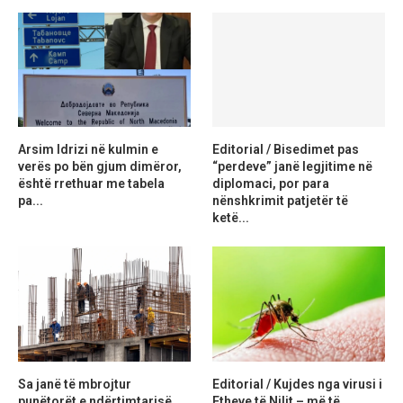
Arsim Idrizi në kulmin e
Editorial / Bisedimet pas
verës po bën gjum dimëror,
“perdeve” janë legjitime në
është rrethuar me tabela
diplomaci, por para
pa...
nënshkrimit patjetër të
ketë...
Sa janë të mbrojtur
Editorial / Kujdes nga virusi i
punëtorët e ndërtimtarisë
Etheve të Nilit – më të