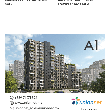
sot?
rrezikuar moshat e...