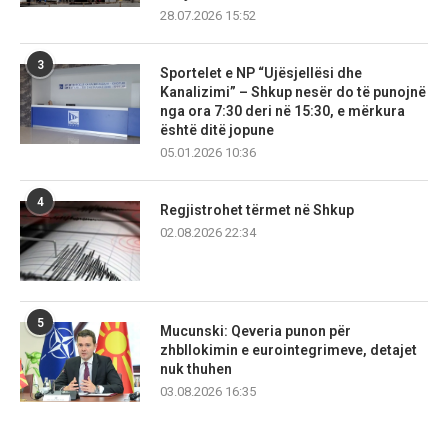
28.07.2026 15:52
3
Sportelet e NP “Ujësjellësi dhe
Kanalizimi” – Shkup nesër do të punojnë
nga ora 7:30 deri në 15:30, e mërkura
është ditë jopune
05.01.2026 10:36
4
Regjistrohet tërmet në Shkup
02.08.2026 22:34
5
Mucunski: Qeveria punon për
zhbllokimin e eurointegrimeve, detajet
nuk thuhen
03.08.2026 16:35