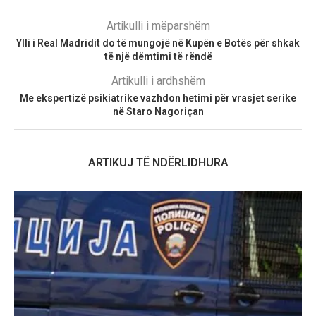
Artikulli i mëparshëm
Ylli i Real Madridit do të mungojë në Kupën e Botës për shkak
të një dëmtimi të rëndë
Artikulli i ardhshëm
Me ekspertizë psikiatrike vazhdon hetimi për vrasjet serike
në Staro Nagoriçan
ARTIKUJ TË NDËRLIDHURA