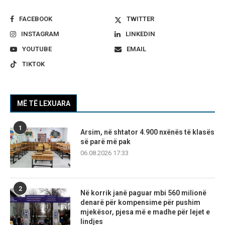
FACEBOOK
TWITTER
INSTAGRAM
LINKEDIN
YOUTUBE
EMAIL
TIKTOK
MË TË LEXUARA
1
Arsim, në shtator 4.900 nxënës të klasës
së parë më pak
06.08.2026 17:33
2
Në korrik janë paguar mbi 560 milionë
denarë për kompensime për pushim
mjekësor, pjesa më e madhe për lejet e
lindjes