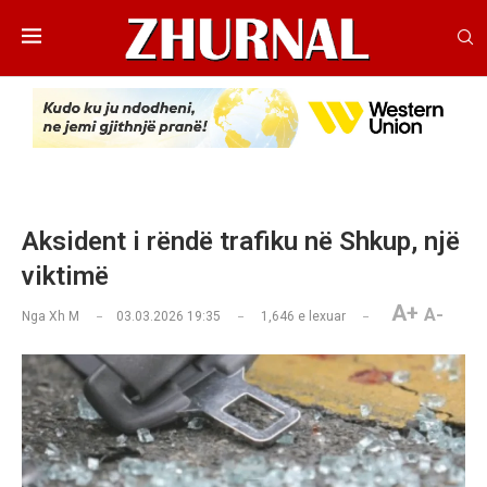
Aksident i rëndë trafiku në Shkup, një
viktimë
A+
A-
Nga
Xh M
03.03.2026 19:35
1,646
e lexuar