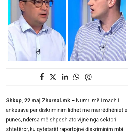
Shkup, 22 maj Zhurnal.mk –
Numri më i madh i
ankesave për diskriminim lidhet me marrëdhëniet e
punës, ndërsa më shpesh ato vijnë nga sektori
shtetëror, ku qytetarët raportojnë diskriminim mbi