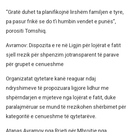
“Gratë duhet ta planifikojnë lirshëm familjen e tyre,
pa pasur frikë se do t’i humbin vendet e punës”,
porositi Tomshiq.
Avramov: Dispozita e re në Ligjin për lojërat e fatit
sjell rrezik për shpenzim jotransparent të parave
për grupet e cenueshme
Organizatat qytetare kanë reaguar ndaj
ndryshimeve të propozuara ligjore lidhur me
shpërndarjen e mjeteve nga lojërat e fatit, duke
paralajmëruar se mund të rrezikohen shërbimet për
kategoritë e cenueshme të qytetarëve.
Atanas Avramov nga Rrjeti për Mbrojtje nga