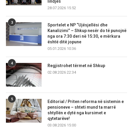
lindjes
28.07.2026 15:52
3
Sportelet e NP “Ujësjellësi dhe
Kanalizimi” – Shkup nesër do të punojnë
nga ora 7:30 deri në 15:30, e mërkura
është ditë jopune
05.01.2026 10:36
4
Regjistrohet tërmet në Shkup
02.08.2026 22:34
5
Editorial / Priten reforma në sistemin e
pensioneve – shteti mund ta marrë
shtyllën e dytë nga kursimet e
qytetarëve!
03.08.2026 15:00