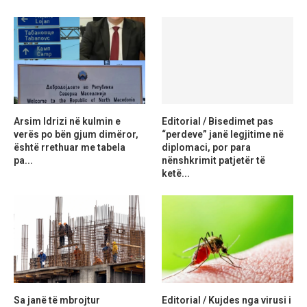
Arsim Idrizi në kulmin e
Editorial / Bisedimet pas
verës po bën gjum dimëror,
“perdeve” janë legjitime në
është rrethuar me tabela
diplomaci, por para
pa...
nënshkrimit patjetër të
ketë...
Sa janë të mbrojtur
Editorial / Kujdes nga virusi i