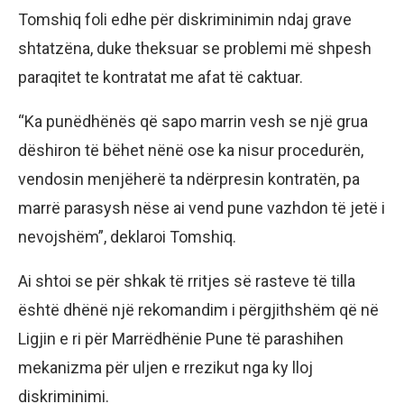
Tomshiq foli edhe për diskriminimin ndaj grave
shtatzëna, duke theksuar se problemi më shpesh
paraqitet te kontratat me afat të caktuar.
“Ka punëdhënës që sapo marrin vesh se një grua
dëshiron të bëhet nënë ose ka nisur procedurën,
vendosin menjëherë ta ndërpresin kontratën, pa
marrë parasysh nëse ai vend pune vazhdon të jetë i
nevojshëm”, deklaroi Tomshiq.
Ai shtoi se për shkak të rritjes së rasteve të tilla
është dhënë një rekomandim i përgjithshëm që në
Ligjin e ri për Marrëdhënie Pune të parashihen
mekanizma për uljen e rrezikut nga ky lloj
diskriminimi.