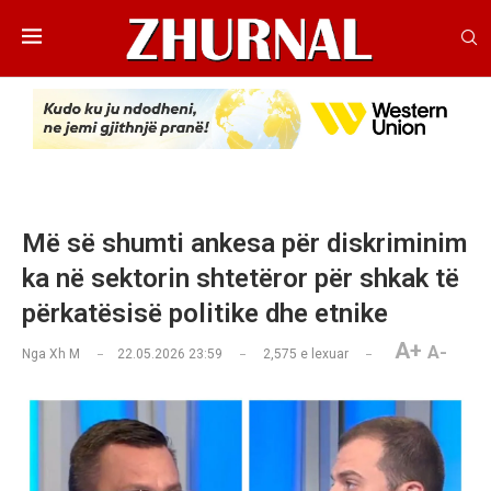
Më së shumti ankesa për diskriminim
ka në sektorin shtetëror për shkak të
përkatësisë politike dhe etnike
A+
A-
Nga
Xh M
22.05.2026 23:59
2,575
e lexuar