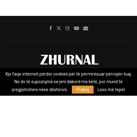
Kjo faqe interneti përdor cookies për të përmirësuar përvojën tuaj.
Rreth nesh
Impresumi
Marketing
Kontakt
Ne do të supozojmë se jeni dakord me këtë, por mund të
Privacy Policy
çregjistroheni nëse dëshironi.
Pranoj
Lexo më tepër
Zhurnal.mk është Agjenci e Lajmeve e pavarur, e themeluar në vitin
2009, që e mbulon Maqedoninë, Kosovën, Shqipërinë edhe lajmet
nga bota.
@2026 - All Right Reserved. Designed and Developed by
Anet.Com.Mk