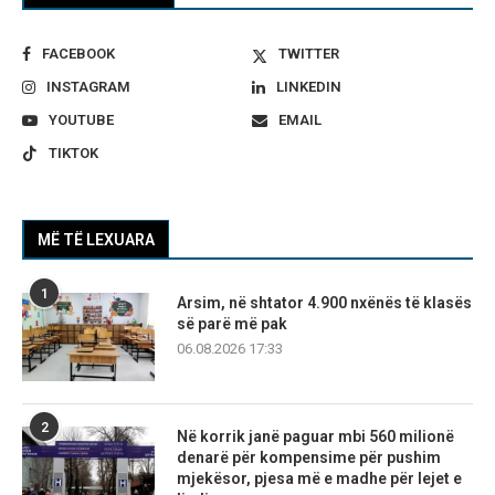
FACEBOOK
TWITTER
INSTAGRAM
LINKEDIN
YOUTUBE
EMAIL
TIKTOK
MË TË LEXUARA
1
Arsim, në shtator 4.900 nxënës të klasës
së parë më pak
06.08.2026 17:33
2
Në korrik janë paguar mbi 560 milionë
denarë për kompensime për pushim
mjekësor, pjesa më e madhe për lejet e