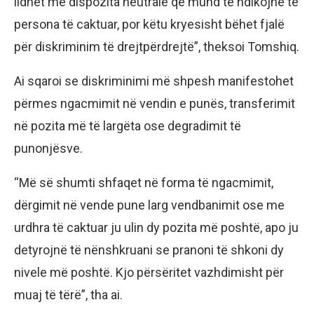
lidhet me dispozita neutrale që mund të ndikojnë te
persona të caktuar, por këtu kryesisht bëhet fjalë
për diskriminim të drejtpërdrejtë”, theksoi Tomshiq.
Ai sqaroi se diskriminimi më shpesh manifestohet
përmes ngacmimit në vendin e punës, transferimit
në pozita më të largëta ose degradimit të
punonjësve.
“Më së shumti shfaqet në forma të ngacmimit,
dërgimit në vende pune larg vendbanimit ose me
urdhra të caktuar ju ulin dy pozita më poshtë, apo ju
detyrojnë të nënshkruani se pranoni të shkoni dy
nivele më poshtë. Kjo përsëritet vazhdimisht për
muaj të tërë”, tha ai.