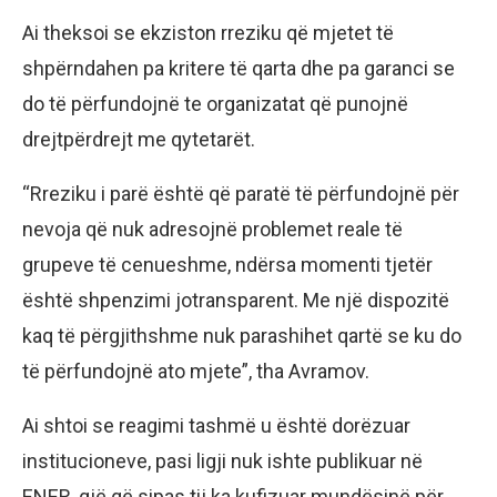
Ai theksoi se ekziston rreziku që mjetet të
shpërndahen pa kritere të qarta dhe pa garanci se
do të përfundojnë te organizatat që punojnë
drejtpërdrejt me qytetarët.
“Rreziku i parë është që paratë të përfundojnë për
nevoja që nuk adresojnë problemet reale të
grupeve të cenueshme, ndërsa momenti tjetër
është shpenzimi jotransparent. Me një dispozitë
kaq të përgjithshme nuk parashihet qartë se ku do
të përfundojnë ato mjete”, tha Avramov.
Ai shtoi se reagimi tashmë u është dorëzuar
institucioneve, pasi ligji nuk ishte publikuar në
ENER, gjë që sipas tij ka kufizuar mundësinë për