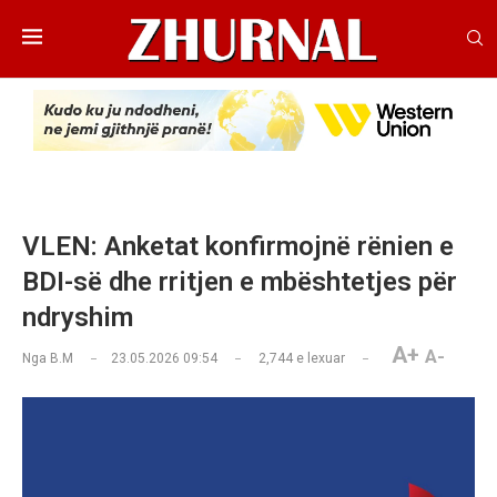
VLEN: Anketat konfirmojnë rënien e
BDI-së dhe rritjen e mbështetjes për
ndryshim
A+
A-
Nga
B.M
23.05.2026 09:54
2,744
e lexuar