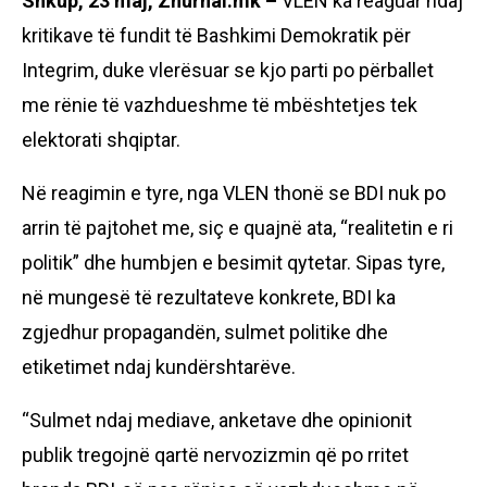
Shkup, 23 maj, Zhurnal.mk –
VLEN ka reaguar ndaj
kritikave të fundit të Bashkimi Demokratik për
Integrim, duke vlerësuar se kjo parti po përballet
me rënie të vazhdueshme të mbështetjes tek
elektorati shqiptar.
Në reagimin e tyre, nga VLEN thonë se BDI nuk po
arrin të pajtohet me, siç e quajnë ata, “realitetin e ri
politik” dhe humbjen e besimit qytetar. Sipas tyre,
në mungesë të rezultateve konkrete, BDI ka
zgjedhur propagandën, sulmet politike dhe
etiketimet ndaj kundërshtarëve.
“Sulmet ndaj mediave, anketave dhe opinionit
publik tregojnë qartë nervozizmin që po rritet