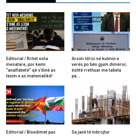
Editorial / Rritet nota
Arsim Idrizi në kulmin e
mesatare, por kemi
verës po bën gjum dimëror,
“analfabetë” që s’dinë as
është rrethuar me tabela
lexim e as matematikë!
pa...
Editorial / Bisedimet pas
Sa janë të mbrojtur