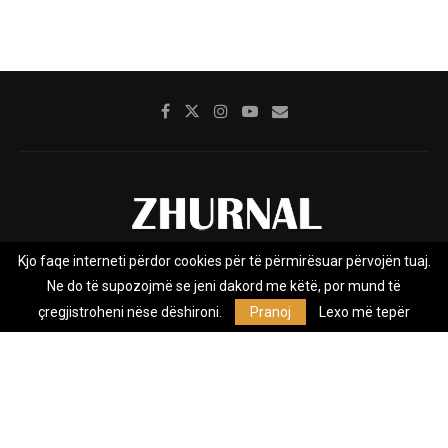
Kjo faqe interneti përdor cookies për të përmirësuar përvojën tuaj.
Rreth nesh
Impresumi
Marketing
Kontakt
Ne do të supozojmë se jeni dakord me këtë, por mund të
Privacy Policy
çregjistroheni nëse dëshironi.
Pranoj
Lexo më tepër
Zhurnal.mk është Agjenci e Lajmeve e pavarur, e themeluar në vitin
2009, që e mbulon Maqedoninë, Kosovën, Shqipërinë edhe lajmet
nga bota.
@2026 - All Right Reserved. Designed and Developed by
Anet.Com.Mk