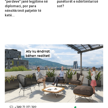
“perdeve” janë legjitime në
punëtorët e ndërtimtarisë
diplomaci, por para
sot?
nënshkrimit patjetër të
ketë...