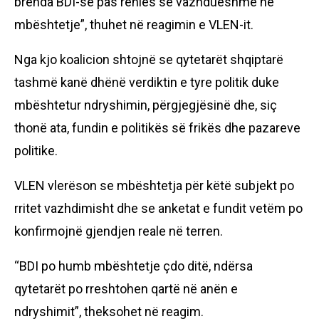
brenda BDI-së pas rënies së vazhdueshme në
mbështetje”, thuhet në reagimin e VLEN-it.
Nga kjo koalicion shtojnë se qytetarët shqiptarë
tashmë kanë dhënë verdiktin e tyre politik duke
mbështetur ndryshimin, përgjegjësinë dhe, siç
thonë ata, fundin e politikës së frikës dhe pazareve
politike.
VLEN vlerëson se mbështetja për këtë subjekt po
rritet vazhdimisht dhe se anketat e fundit vetëm po
konfirmojnë gjendjen reale në terren.
“BDI po humb mbështetje çdo ditë, ndërsa
qytetarët po rreshtohen qartë në anën e
ndryshimit”, theksohet në reagim.