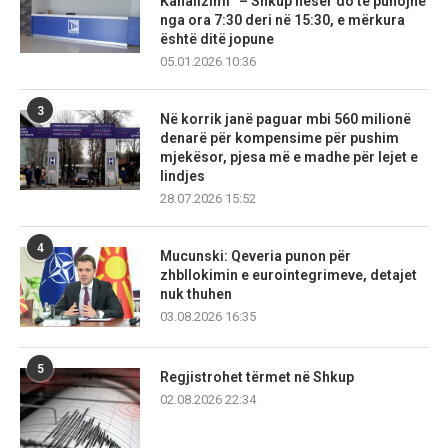
Kanalizimi” – Shkup nesër do të punojnë
nga ora 7:30 deri në 15:30, e mërkura
është ditë jopune
05.01.2026 10:36
3
Në korrik janë paguar mbi 560 milionë
denarë për kompensime për pushim
mjekësor, pjesa më e madhe për lejet e
lindjes
28.07.2026 15:52
4
Mucunski: Qeveria punon për
zhbllokimin e eurointegrimeve, detajet
nuk thuhen
03.08.2026 16:35
5
Regjistrohet tërmet në Shkup
02.08.2026 22:34