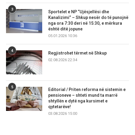
3
Sportelet e NP “Ujësjellësi dhe
Kanalizimi” – Shkup nesër do të punojnë
nga ora 7:30 deri në 15:30, e mërkura
është ditë jopune
05.01.2026 10:36
4
Regjistrohet tërmet në Shkup
02.08.2026 22:34
5
Editorial / Priten reforma në sistemin e
pensioneve – shteti mund ta marrë
shtyllën e dytë nga kursimet e
qytetarëve!
03.08.2026 15:00