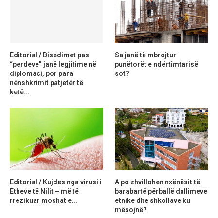
Editorial / Bisedimet pas
Sa janë të mbrojtur
“perdeve” janë legjitime në
punëtorët e ndërtimtarisë
diplomaci, por para
sot?
nënshkrimit patjetër të
ketë...
Editorial / Kujdes nga virusi i
A po zhvillohen nxënësit të
Etheve të Nilit – më të
barabartë përballë dallimeve
rrezikuar moshat e...
etnike dhe shkollave ku
mësojnë?