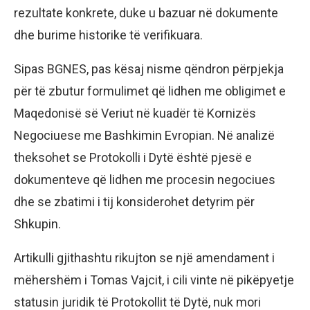
rezultate konkrete, duke u bazuar në dokumente
dhe burime historike të verifikuara.
Sipas BGNES, pas kësaj nisme qëndron përpjekja
për të zbutur formulimet që lidhen me obligimet e
Maqedonisë së Veriut në kuadër të Kornizës
Negociuese me Bashkimin Evropian. Në analizë
theksohet se Protokolli i Dytë është pjesë e
dokumenteve që lidhen me procesin negociues
dhe se zbatimi i tij konsiderohet detyrim për
Shkupin.
Artikulli gjithashtu rikujton se një amendament i
mëhershëm i Tomas Vajcit, i cili vinte në pikëpyetje
statusin juridik të Protokollit të Dytë, nuk mori