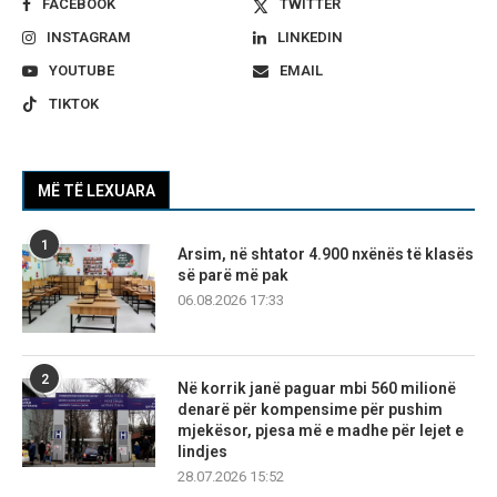
FACEBOOK
TWITTER
INSTAGRAM
LINKEDIN
YOUTUBE
EMAIL
TIKTOK
MË TË LEXUARA
1
Arsim, në shtator 4.900 nxënës të klasës
së parë më pak
06.08.2026 17:33
2
Në korrik janë paguar mbi 560 milionë
denarë për kompensime për pushim
mjekësor, pjesa më e madhe për lejet e
lindjes
28.07.2026 15:52