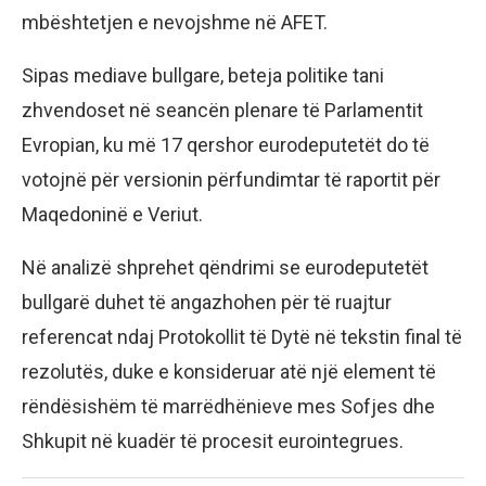
mbështetjen e nevojshme në AFET.
Sipas mediave bullgare, beteja politike tani
zhvendoset në seancën plenare të Parlamentit
Evropian, ku më 17 qershor eurodeputetët do të
votojnë për versionin përfundimtar të raportit për
Maqedoninë e Veriut.
Në analizë shprehet qëndrimi se eurodeputetët
bullgarë duhet të angazhohen për të ruajtur
referencat ndaj Protokollit të Dytë në tekstin final të
rezolutës, duke e konsideruar atë një element të
rëndësishëm të marrëdhënieve mes Sofjes dhe
Shkupit në kuadër të procesit eurointegrues.