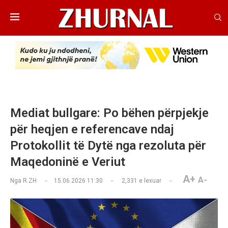
Mediat bullgare: Po bëhen përpjekje
për heqjen e referencave ndaj
Protokollit të Dytë nga rezoluta për
Maqedoninë e Veriut
A+
A-
Nga
R.ZH
15.06.2026 11:30
2,331
e lexuar