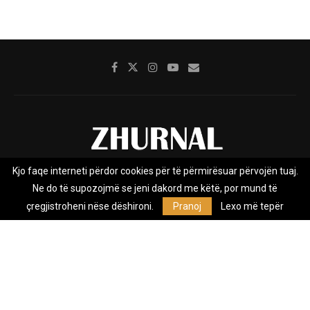
Kjo faqe interneti përdor cookies për të përmirësuar përvojën tuaj.
Rreth nesh
Impresumi
Marketing
Kontakt
Ne do të supozojmë se jeni dakord me këtë, por mund të
Privacy Policy
çregjistroheni nëse dëshironi.
Pranoj
Lexo më tepër
Zhurnal.mk është Agjenci e Lajmeve e pavarur, e themeluar në vitin
2009, që e mbulon Maqedoninë, Kosovën, Shqipërinë edhe lajmet
nga bota.
@2026 - All Right Reserved. Designed and Developed by
Anet.Com.Mk