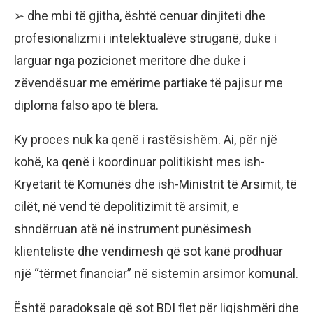
➢ dhe mbi të gjitha, është cenuar dinjiteti dhe
profesionalizmi i intelektualëve struganë, duke i
larguar nga pozicionet meritore dhe duke i
zëvendësuar me emërime partiake të pajisur me
diploma falso apo të blera.
Ky proces nuk ka qenë i rastësishëm. Ai, për një
kohë, ka qenë i koordinuar politikisht mes ish-
Kryetarit të Komunës dhe ish-Ministrit të Arsimit, të
cilët, në vend të depolitizimit të arsimit, e
shndërruan atë në instrument punësimesh
klienteliste dhe vendimesh që sot kanë prodhuar
një “tërmet financiar” në sistemin arsimor komunal.
Është paradoksale që sot BDI flet për ligjshmëri dhe