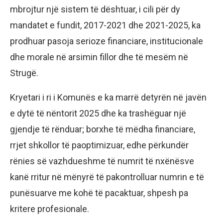
mbrojtur një sistem të dështuar, i cili për dy
mandatet e fundit, 2017-2021 dhe 2021-2025, ka
prodhuar pasoja serioze financiare, institucionale
dhe morale në arsimin fillor dhe të mesëm në
Strugë.
Kryetari i ri i Komunës e ka marrë detyrën në javën
e dytë të nëntorit 2025 dhe ka trashëguar një
gjendje të rënduar; borxhe të mëdha financiare,
rrjet shkollor të paoptimizuar, edhe përkundër
rënies së vazhdueshme të numrit të nxënësve
kanë rritur në mënyrë të pakontrolluar numrin e të
punësuarve me kohë të pacaktuar, shpesh pa
kritere profesionale.