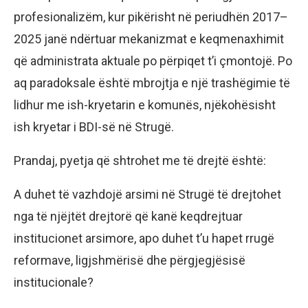
profesionalizëm, kur pikërisht në periudhën 2017–
2025 janë ndërtuar mekanizmat e keqmenaxhimit
që administrata aktuale po përpiqet t’i çmontojë. Po
aq paradoksale është mbrojtja e një trashëgimie të
lidhur me ish-kryetarin e komunës, njëkohësisht
ish kryetar i BDI-së në Strugë.
Prandaj, pyetja që shtrohet me të drejtë është:
A duhet të vazhdojë arsimi në Strugë të drejtohet
nga të njëjtët drejtorë që kanë keqdrejtuar
institucionet arsimore, apo duhet t’u hapet rrugë
reformave, ligjshmërisë dhe përgjegjësisë
institucionale?