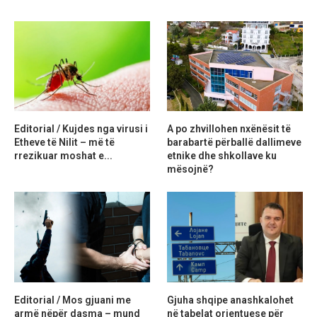
Editorial / Kujdes nga virusi i
A po zhvillohen nxënësit të
Etheve të Nilit – më të
barabartë përballë dallimeve
rrezikuar moshat e...
etnike dhe shkollave ku
mësojnë?
Editorial / Mos gjuani me
Gjuha shqipe anashkalohet
armë nëpër dasma – mund
në tabelat orientuese për