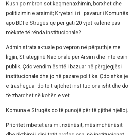
Kush po mbron sot keqmenaxhimin, borxhet dhe
politizimin e arsimit; Kryetari i ri i pavarur i Komunës
apo BDI e Strugës që për gati 20 vjet ka lënë pas
mëkate të rënda institucionale?
Administrata aktuale po vepron në përputhje me
ligjin, Strategjinë Nacionale për Arsim dhe interesin
publik. Çdo vendim është i bazuar në përgjegjësi
institucionale dhe jo në pazare politike. Çdo shkelje
e trashëguar do të trajtohet institucionalisht dhe do
të zbardhet në kohën e vet.
Komuna e Strugës do të punojë për të gjithë njëlloj.
Prioritet mbetet arsimi, nxënësit, mësimdhënësit
dhe rikthimi i dinjitetit profesional në institucionet