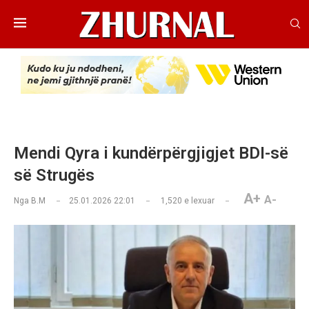
Mendi Qyra i kundërpërgjigjet BDI-së
së Strugës
A+
A-
Nga
B.M
25.01.2026 22:01
1,520
e lexuar