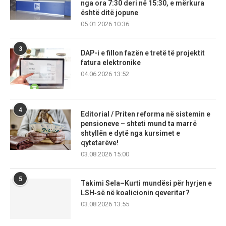
nga ora 7:30 deri në 15:30, e mërkura
është ditë jopune
05.01.2026 10:36
3
DAP-i e fillon fazën e tretë të projektit
fatura elektronike
04.06.2026 13:52
4
Editorial / Priten reforma në sistemin e
pensioneve – shteti mund ta marrë
shtyllën e dytë nga kursimet e
qytetarëve!
03.08.2026 15:00
5
Takimi Sela–Kurti mundësi për hyrjen e
LSH‑së në koalicionin qeveritar?
03.08.2026 13:55