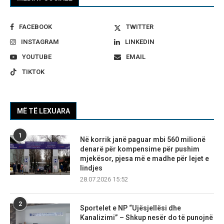
FACEBOOK
TWITTER
INSTAGRAM
LINKEDIN
YOUTUBE
EMAIL
TIKTOK
MË TË LEXUARA
1
Në korrik janë paguar mbi 560 milionë
denarë për kompensime për pushim
mjekësor, pjesa më e madhe për lejet e
lindjes
28.07.2026 15:52
2
Sportelet e NP “Ujësjellësi dhe
Kanalizimi” – Shkup nesër do të punojnë