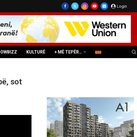
Login
HOWBIZZ
KULTURË
+ MË TEPËR…
ë, sot