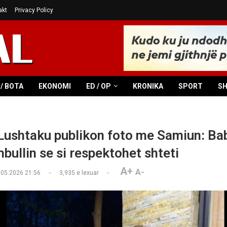
akt
Privacy Policy
/ BOTA
EKONOMI
ED / OP
KRONIKA
SPORT
S
ushtaku publikon foto me Samiun: Bab
bullin se si respektohet shteti
A+
A-
.05.2026 21:56
3,935
e lexuar