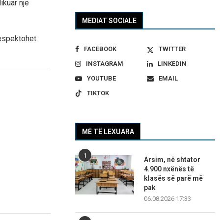
ikuar një
MEDIAT SOCIALE
respektohet
FACEBOOK
TWITTER
INSTAGRAM
LINKEDIN
YOUTUBE
EMAIL
TIKTOK
MË TË LEXUARA
1
Arsim, në shtator
4.900 nxënës të
klasës së parë më
pak
06.08.2026 17:33