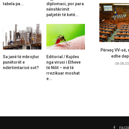
tabela pa...
diplomaci, por para
nënshkrimit
patjetër të ketë...
Përveç VV-së, 
edhe depu
Sa janë të mbrojtur
Editorial / Kujdes
punëtorët e
nga virusi i Etheve
08.08.20
ndërtimtarisë sot?
të Nilit – më të
rrezikuar moshat
e...
FACE