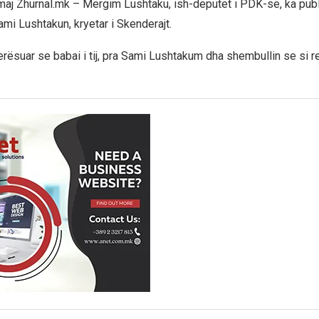
maj Zhurnal.mk – Mërgim Lushtaku, ish-deputet i PDK-së, ka publ
mi Lushtakun, kryetar i Skenderajt.
erësuar se babai i tij, pra Sami Lushtakum dha shembullin se si 