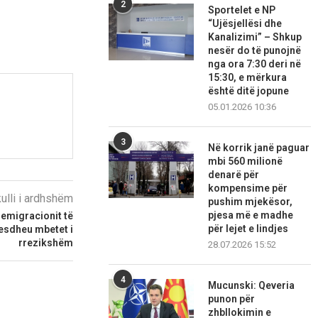
2
Sportelet e NP
“Ujësjellësi dhe
Kanalizimi” – Shkup
nesër do të punojnë
nga ora 7:30 deri në
15:30, e mërkura
është ditë jopune
05.01.2026 10:36
3
Në korrik janë paguar
mbi 560 milionë
denarë për
kompensime për
kulli i ardhshëm
pushim mjekësor,
pjesa më e madhe
 emigracionit të
për lejet e lindjes
Mesdheu mbetet i
rrezikshëm
28.07.2026 15:52
4
Mucunski: Qeveria
punon për
zhbllokimin e