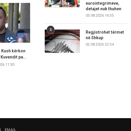
eurointegrimeve,
detajet nuk thuhen
03.08.2026 16:35
5
Regjistrohet tërmet
në Shkup
02.08.2026 22:34
: Kush kërkon
Haradinaj: Kurti dhe Albulena
Haxhiu: Nën
 Kuvendit pa...
qëllimshëm ia kanë djegë...
deputetë
protoko
026 11:30
08.08.2026 11:26
08.08.2
EMAIL