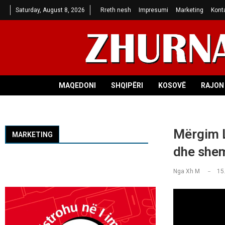
Saturday, August 8, 2026
Rreth nesh
Impresumi
Marketing
Kont
MAQEDONI
SHQIPËRI
KOSOVË
RAJON 
Mërgim L
MARKETING
dhe shem
Nga
Xh M
15