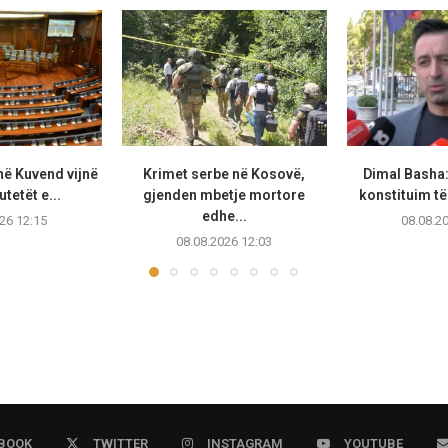
në Kuvend vijnë
Krimet serbe në Kosovë,
Dimal Basha
tetët e...
gjenden mbetje mortore
konstituim të
edhe...
26 12:15
08.08.2
08.08.2026 12:03
BOOK
TWITTER
INSTAGRAM
YOUTUBE