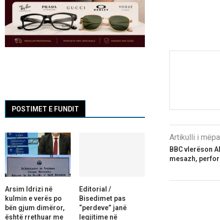
POSTIMET E FUNDIT
Artikulli i më
​BBC vlerëson A
mesazh, perfo
Arsim Idrizi në
Editorial /
kulmin e verës po
Bisedimet pas
bën gjum dimëror,
“perdeve” janë
është rrethuar me
legjitime në