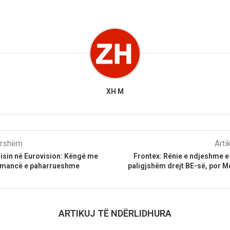
XH M
parshëm
Arti
lisin në Eurovision: Këngë me
Frontex: Rënie e ndjeshme e
rmancë e paharrueshme
paligjshëm drejt BE-së, por 
ARTIKUJ TË NDËRLIDHURA