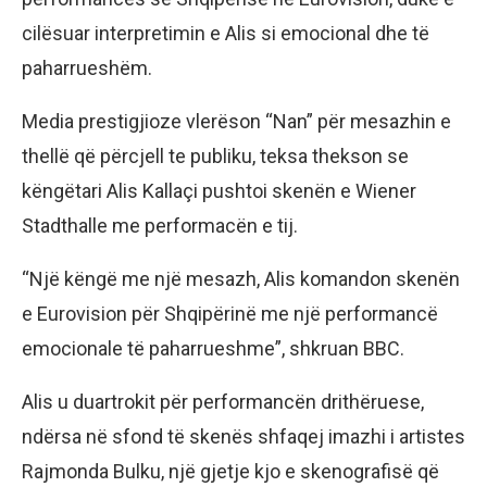
cilësuar interpretimin e Alis si emocional dhe të
paharrueshëm.
Media prestigjioze vlerëson “Nan” për mesazhin e
thellë që përcjell te publiku, teksa thekson se
këngëtari Alis Kallaçi pushtoi skenën e Wiener
Stadthalle me performacën e tij.
“Një këngë me një mesazh, Alis komandon skenën
e Eurovision për Shqipërinë me një performancë
emocionale të paharrueshme”, shkruan BBC.
Alis u duartrokit për performancën drithëruese,
ndërsa në sfond të skenës shfaqej imazhi i artistes
Rajmonda Bulku, një gjetje kjo e skenografisë që