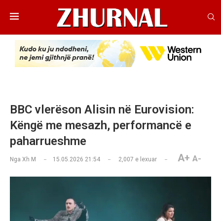
​BBC vlerëson Alisin në Eurovision:
Këngë me mesazh, performancë e
paharrueshme
A+
A-
Nga
Xh M
15.05.2026 21:54
2,007
e lexuar