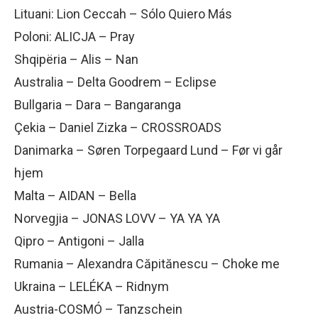
Lituani: Lion Ceccah – Sólo Quiero Más
Poloni: ALICJA – Pray
Shqipëria – Alis – Nan
Australia – Delta Goodrem – Eclipse
Bullgaria – Dara – Bangaranga
Çekia – Daniel Zizka – CROSSROADS
Danimarka – Søren Torpegaard Lund – Før vi går
hjem
Malta – AIDAN – Bella
Norvegjia – JONAS LOVV – YA YA YA
Qipro – Antigoni – Jalla
Rumania – Alexandra Căpitănescu – Choke me
Ukraina – LELÉKA – Ridnym
Austria-COSMÓ – Tanzschein