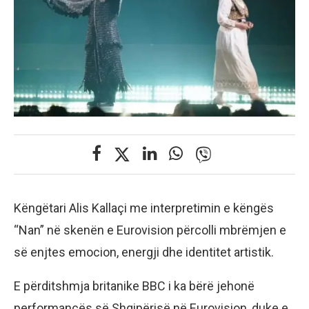
Këngëtari Alis Kallaçi me interpretimin e këngës
“Nan” në skenën e Eurovision përcolli mbrëmjen e
së enjtes emocion, energji dhe identitet artistik.
E përditshmja britanike BBC i ka bërë jehonë
performancës së Shqipërisë në Eurovision, duke e