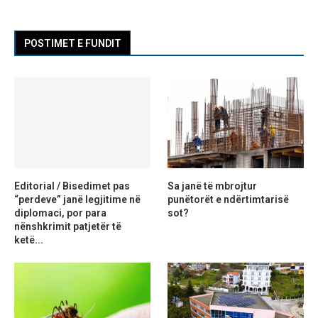
POSTIMET E FUNDIT
Editorial / Bisedimet pas
Sa janë të mbrojtur
“perdeve” janë legjitime në
punëtorët e ndërtimtarisë
diplomaci, por para
sot?
nënshkrimit patjetër të
ketë...