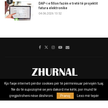
5
DAP-i e fillon fazën e tretë të projektit
fatura elektronike
04.06.2026 13:52
Kjo faqe interneti përdor cookies për të përmirësuar përvojën tuaj.
Rreth nesh
Impresumi
Marketing
Kontakt
Ne do të supozojmë se jeni dakord me këtë, por mund të
Privacy Policy
çregjistroheni nëse dëshironi.
Pranoj
Lexo më tepër
Zhurnal.mk është Agjenci e Lajmeve e pavarur, e themeluar në vitin
2009, që e mbulon Maqedoninë, Kosovën, Shqipërinë edhe lajmet