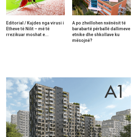
Editorial / Kujdes nga virusi i
A po zhvillohen nxënësit të
Etheve të Nilit – më të
barabartë përballë dallimeve
rrezikuar moshat e...
etnike dhe shkollave ku
mësojnë?