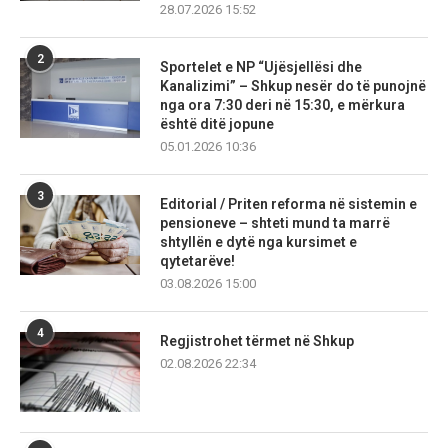
28.07.2026 15:52
2
Sportelet e NP “Ujësjellësi dhe
Kanalizimi” – Shkup nesër do të punojnë
nga ora 7:30 deri në 15:30, e mërkura
është ditë jopune
05.01.2026 10:36
3
Editorial / Priten reforma në sistemin e
pensioneve – shteti mund ta marrë
shtyllën e dytë nga kursimet e
qytetarëve!
03.08.2026 15:00
4
Regjistrohet tërmet në Shkup
02.08.2026 22:34