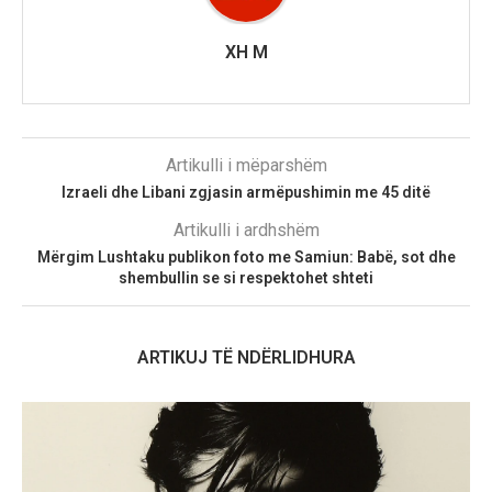
XH M
Artikulli i mëparshëm
Izraeli dhe Libani zgjasin armëpushimin me 45 ditë
Artikulli i ardhshëm
Mërgim Lushtaku publikon foto me Samiun: Babë, sot dhe
shembullin se si respektohet shteti
ARTIKUJ TË NDËRLIDHURA