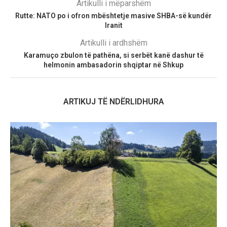
Artikulli i mëparshëm
Rutte: NATO po i ofron mbështetje masive SHBA-së kundër
Iranit
Artikulli i ardhshëm
Karamuço zbulon të pathëna, si serbët kanë dashur të
helmonin ambasadorin shqiptar në Shkup
ARTIKUJ TË NDËRLIDHURA