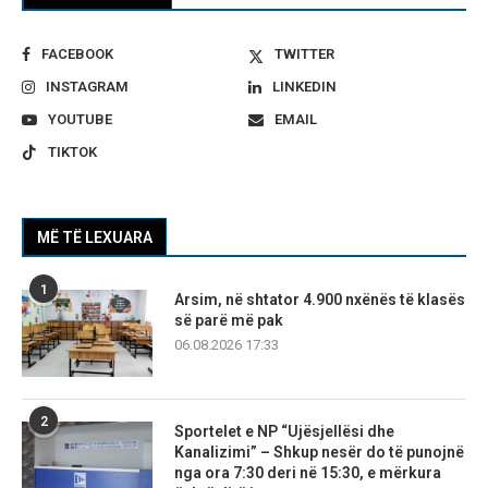
FACEBOOK
TWITTER
INSTAGRAM
LINKEDIN
YOUTUBE
EMAIL
TIKTOK
MË TË LEXUARA
1
Arsim, në shtator 4.900 nxënës të klasës
së parë më pak
06.08.2026 17:33
2
Sportelet e NP “Ujësjellësi dhe
Kanalizimi” – Shkup nesër do të punojnë
nga ora 7:30 deri në 15:30, e mërkura