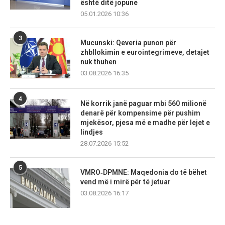
është ditë jopune
05.01.2026 10:36
3
Mucunski: Qeveria punon për
zhbllokimin e eurointegrimeve, detajet
nuk thuhen
03.08.2026 16:35
4
Në korrik janë paguar mbi 560 milionë
denarë për kompensime për pushim
mjekësor, pjesa më e madhe për lejet e
lindjes
28.07.2026 15:52
5
VMRO‑DPMNE: Maqedonia do të bëhet
vend më i mirë për të jetuar
03.08.2026 16:17