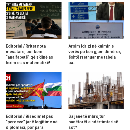
Editorial / Rritet nota
Arsim Idrizi në kulmin e
mesatare, por kemi
verës po bën gjum dimëror,
“analfabetë” që s’dinë as
është rrethuar me tabela
lexim e as matematikë!
pa...
Editorial / Bisedimet pas
Sa janë të mbrojtur
“perdeve” janë legjitime në
punëtorët e ndërtimtarisë
diplomaci, por para
sot?