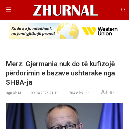
Merz: Gjermania nuk do të kufizojë
përdorimin e bazave ushtarake nga
SHBA-ja
A+
A-
Nga
Xh M
09.04.2026 21:10
764
e lexuar