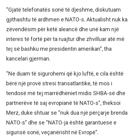
“Gjatë telefonatës sonë të djeshme, diskutuam
gjithashtu të ardhmen e NATO-s. Aktualisht nuk ka
zëvendësim për këtë aleancë dhe unë kam një
interes të fortë për ta ruajtur dhe zhvilluar atë më
tej së bashku me presidentin amerikan”, tha
kancelari gjerman.
“Ne duam të sigurohemi që kjo luftë, e cila është
bërë një provë stresi transatlantike, të mos i
tendosë më tej marrëdhëniet midis SHBA-së dhe
partnerëve të saj evropianë të NATO-s”, theksoi
Merz, duke shtuar se “nuk dua një përçarje brenda
NATO-s” dhe se “NATO-ja është garantuese e
sigurisë sonë, veçanërisht në Evropë”.