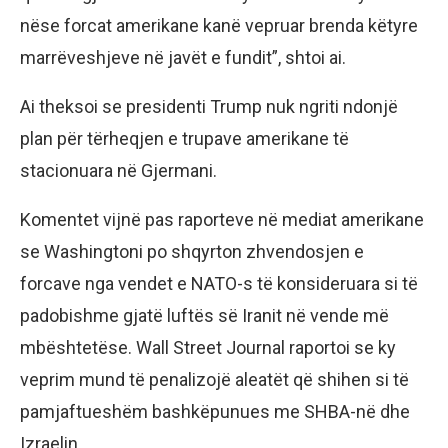
nëse forcat amerikane kanë vepruar brenda këtyre
marrëveshjeve në javët e fundit”, shtoi ai.
Ai theksoi se presidenti Trump nuk ngriti ndonjë
plan për tërheqjen e trupave amerikane të
stacionuara në Gjermani.
Komentet vijnë pas raporteve në mediat amerikane
se Washingtoni po shqyrton zhvendosjen e
forcave nga vendet e NATO-s të konsideruara si të
padobishme gjatë luftës së Iranit në vende më
mbështetëse. Wall Street Journal raportoi se ky
veprim mund të penalizojë aleatët që shihen si të
pamjaftueshëm bashkëpunues me SHBA-në dhe
Izraelin.