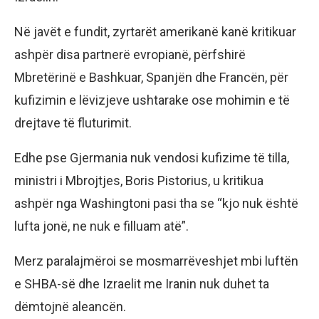
Në javët e fundit, zyrtarët amerikanë kanë kritikuar
ashpër disa partnerë evropianë, përfshirë
Mbretërinë e Bashkuar, Spanjën dhe Francën, për
kufizimin e lëvizjeve ushtarake ose mohimin e të
drejtave të fluturimit.
Edhe pse Gjermania nuk vendosi kufizime të tilla,
ministri i Mbrojtjes, Boris Pistorius, u kritikua
ashpër nga Washingtoni pasi tha se “kjo nuk është
lufta jonë, ne nuk e filluam atë”.
Merz paralajmëroi se mosmarrëveshjet mbi luftën
e SHBA-së dhe Izraelit me Iranin nuk duhet ta
dëmtojnë aleancën.