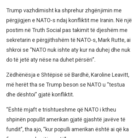
Trump vazhdimisht ka shprehur zhgënjimin me
përgjigjen e NATO-s ndaj konfliktit me Iranin. Në një
postim në Truth Social pas takimit të djeshëm me
sekretarin e përgjithshëm të NATO-s, Mark Rutte, ai
shkroi se “NATO nuk ishte aty kur na duhej dhe nuk
do të jetë aty nëse na duhet përsëri”.
Zëdhënësja e Shtëpisë së Bardhë, Karoline Leavitt,
më herët tha se Trump beson se NATO u “testua
dhe dështoi” gjatë konfliktit.
“Është mjaft e trishtueshme që NATO i ktheu
shpinën popullit amerikan gjatë gjashtë javëve të
fundit”, tha ajo, “kur populli amerikan është ai që ka