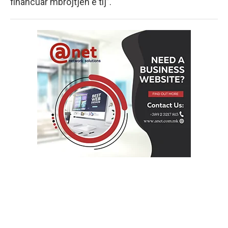
financuar mbrojtjen e tij”.