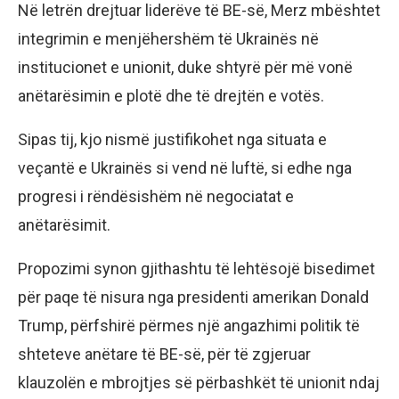
Në letrën drejtuar liderëve të BE-së, Merz mbështet
integrimin e menjëhershëm të Ukrainës në
institucionet e unionit, duke shtyrë për më vonë
anëtarësimin e plotë dhe të drejtën e votës.
Sipas tij, kjo nismë justifikohet nga situata e
veçantë e Ukrainës si vend në luftë, si edhe nga
progresi i rëndësishëm në negociatat e
anëtarësimit.
Propozimi synon gjithashtu të lehtësojë bisedimet
për paqe të nisura nga presidenti amerikan Donald
Trump, përfshirë përmes një angazhimi politik të
shteteve anëtare të BE-së, për të zgjeruar
klauzolën e mbrojtjes së përbashkët të unionit ndaj