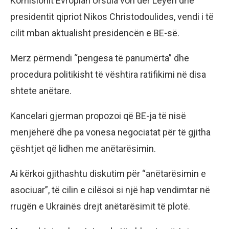
Komisionit Evropian Ursula von der Leyen dhe
presidentit qipriot Nikos Christodoulides, vendi i të
cilit mban aktualisht presidencën e BE-së.
Merz përmendi “pengesa të panumërta” dhe
procedura politikisht të vështira ratifikimi në disa
shtete anëtare.
Kancelari gjerman propozoi që BE-ja të nisë
menjëherë dhe pa vonesa negociatat për të gjitha
çështjet që lidhen me anëtarësimin.
Ai kërkoi gjithashtu diskutim për “anëtarësimin e
asociuar”, të cilin e cilësoi si një hap vendimtar në
rrugën e Ukrainës drejt anëtarësimit të plotë.