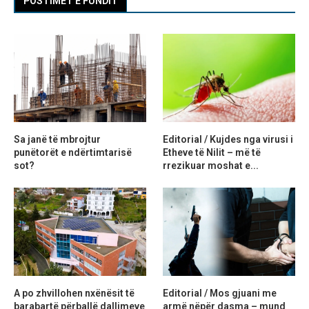
POSTIMET E FUNDIT
Sa janë të mbrojtur
Editorial / Kujdes nga virusi i
punëtorët e ndërtimtarisë
Etheve të Nilit – më të
sot?
rrezikuar moshat e...
A po zhvillohen nxënësit të
Editorial / Mos gjuani me
barabartë përballë dallimeve
armë nëpër dasma – mund