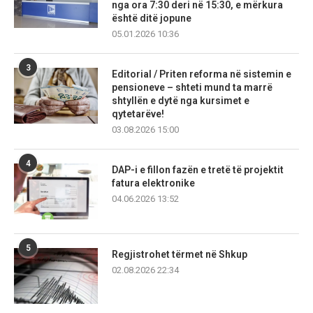
nga ora 7:30 deri në 15:30, e mërkura
është ditë jopune
05.01.2026 10:36
3
Editorial / Priten reforma në sistemin e
pensioneve – shteti mund ta marrë
shtyllën e dytë nga kursimet e
qytetarëve!
03.08.2026 15:00
4
DAP-i e fillon fazën e tretë të projektit
fatura elektronike
04.06.2026 13:52
5
Regjistrohet tërmet në Shkup
02.08.2026 22:34