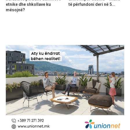
etnike dhe shkollave ku
të përfundoni deri në 5...
mësojnë?