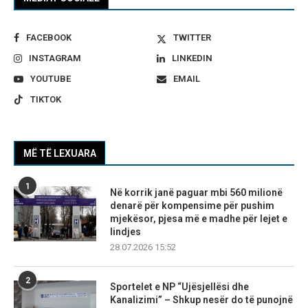
FACEBOOK
TWITTER
INSTAGRAM
LINKEDIN
YOUTUBE
EMAIL
TIKTOK
MË TË LEXUARA
1
Në korrik janë paguar mbi 560 milionë
denarë për kompensime për pushim
mjekësor, pjesa më e madhe për lejet e
lindjes
28.07.2026 15:52
2
Sportelet e NP “Ujësjellësi dhe
Kanalizimi” – Shkup nesër do të punojnë