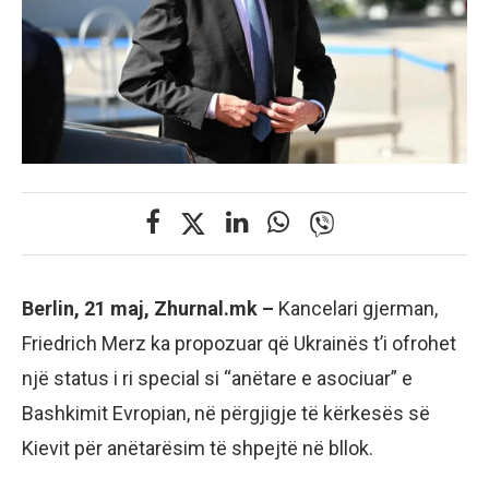
Berlin, 21 maj, Zhurnal.mk –
Kancelari gjerman,
Friedrich Merz ka propozuar që Ukrainës t’i ofrohet
një status i ri special si “anëtare e asociuar” e
Bashkimit Evropian, në përgjigje të kërkesës së
Kievit për anëtarësim të shpejtë në bllok.