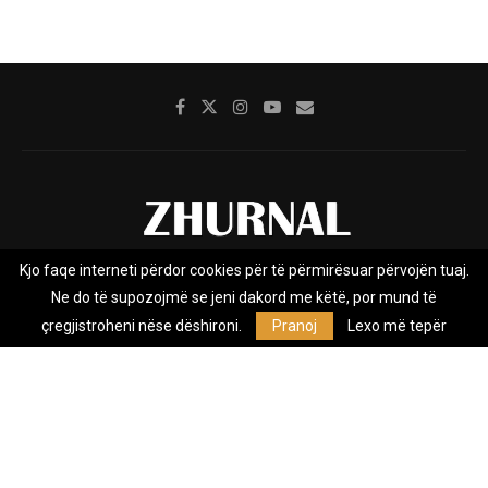
Kjo faqe interneti përdor cookies për të përmirësuar përvojën tuaj.
Rreth nesh
Impresumi
Marketing
Kontakt
Ne do të supozojmë se jeni dakord me këtë, por mund të
Privacy Policy
çregjistroheni nëse dëshironi.
Pranoj
Lexo më tepër
Zhurnal.mk është Agjenci e Lajmeve e pavarur, e themeluar në vitin
2009, që e mbulon Maqedoninë, Kosovën, Shqipërinë edhe lajmet
nga bota.
@2026 - All Right Reserved. Designed and Developed by
Anet.Com.Mk