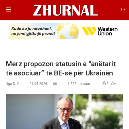
Merz propozon statusin e “anëtarit
të asociuar” të BE-së për Ukrainën
A+
A-
Nga
D. V.
21.05.2026 11:00
1,595
e lexuar