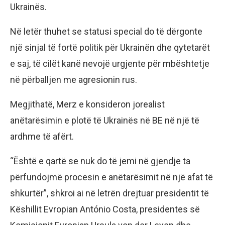
Ukrainës.
Në letër thuhet se statusi special do të dërgonte
një sinjal të fortë politik për Ukrainën dhe qytetarët
e saj, të cilët kanë nevojë urgjente për mbështetje
në përballjen me agresionin rus.
Megjithatë, Merz e konsideron jorealist
anëtarësimin e plotë të Ukrainës në BE në një të
ardhme të afërt.
“Është e qartë se nuk do të jemi në gjendje ta
përfundojmë procesin e anëtarësimit në një afat të
shkurtër”, shkroi ai në letrën drejtuar presidentit të
Këshillit Evropian António Costa, presidentes së