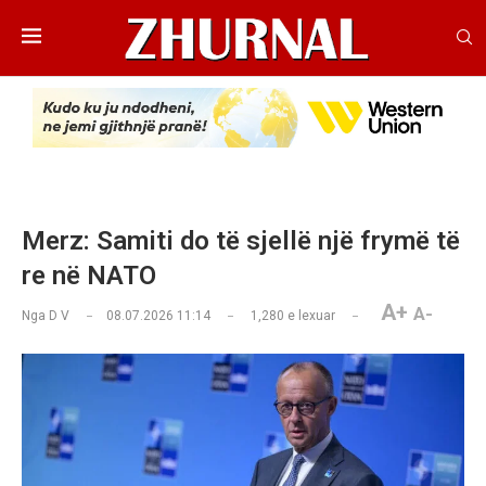
Merz: Samiti do të sjellë një frymë të
re në NATO
A+
A-
Nga
D V
08.07.2026 11:14
1,280
e lexuar