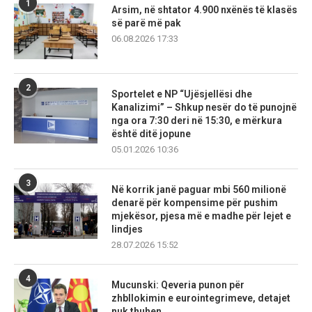
1
Arsim, në shtator 4.900 nxënës të klasës
së parë më pak
06.08.2026 17:33
2
Sportelet e NP “Ujësjellësi dhe
Kanalizimi” – Shkup nesër do të punojnë
nga ora 7:30 deri në 15:30, e mërkura
është ditë jopune
05.01.2026 10:36
3
Në korrik janë paguar mbi 560 milionë
denarë për kompensime për pushim
mjekësor, pjesa më e madhe për lejet e
lindjes
28.07.2026 15:52
4
Mucunski: Qeveria punon për
zhbllokimin e eurointegrimeve, detajet
nuk thuhen