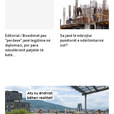
Editorial / Bisedimet pas
Sa janë të mbrojtur
“perdeve” janë legjitime në
punëtorët e ndërtimtarisë
diplomaci, por para
sot?
nënshkrimit patjetër të
ketë...