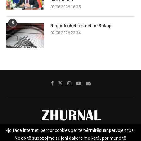
03.08.2026 16:35
5
Regjistrohet tërmet në Shkup
02.08.2026 22:34
Kjo faqe interneti përdor cookies për të përmirësuar përvojën tuaj.
Rreth nesh
Impresumi
Marketing
Kontakt
Ne do të supozojmë se jeni dakord me këtë, por mund të