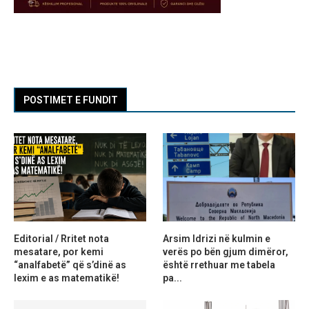
POSTIMET E FUNDIT
Editorial / Rritet nota
Arsim Idrizi në kulmin e
mesatare, por kemi
verës po bën gjum dimëror,
“analfabetë” që s’dinë as
është rrethuar me tabela
lexim e as matematikë!
pa...