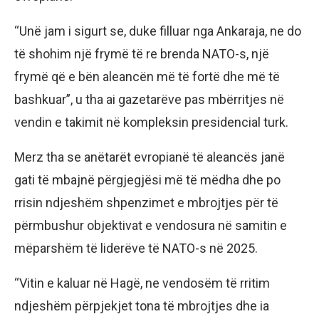
“Unë jam i sigurt se, duke filluar nga Ankaraja, ne do
të shohim një frymë të re brenda NATO-s, një
frymë që e bën aleancën më të fortë dhe më të
bashkuar”, u tha ai gazetarëve pas mbërritjes në
vendin e takimit në kompleksin presidencial turk.
Merz tha se anëtarët evropianë të aleancës janë
gati të mbajnë përgjegjësi më të mëdha dhe po
rrisin ndjeshëm shpenzimet e mbrojtjes për të
përmbushur objektivat e vendosura në samitin e
mëparshëm të liderëve të NATO-s në 2025.
“Vitin e kaluar në Hagë, ne vendosëm të rritim
ndjeshëm përpjekjet tona të mbrojtjes dhe ia