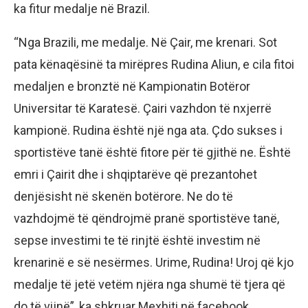
ka fitur medalje në Brazil.
“Nga Brazili, me medalje. Në Çair, me krenari. Sot
pata kënaqësinë ta mirëpres Rudina Aliun, e cila fitoi
medaljen e bronztë në Kampionatin Botëror
Universitar të Karatesë. Çairi vazhdon të nxjerrë
kampionë. Rudina është një nga ata. Çdo sukses i
sportistëve tanë është fitore për të gjithë ne. Është
emri i Çairit dhe i shqiptarëve që prezantohet
denjësisht në skenën botërore. Ne do të
vazhdojmë të qëndrojmë pranë sportistëve tanë,
sepse investimi te të rinjtë është investim në
krenarinë e së nesërmes. Urime, Rudina! Uroj që kjo
medalje të jetë vetëm njëra nga shumë të tjera që
do të vijnë”, ka shkruar Mexhiti në facebook.