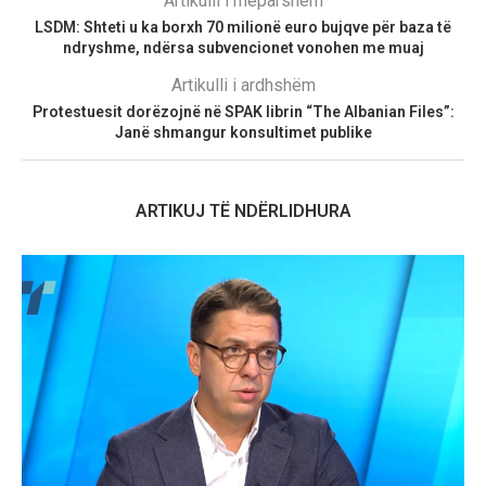
Artikulli i mëparshëm
LSDM: Shteti u ka borxh 70 milionë euro bujqve për baza të
ndryshme, ndërsa subvencionet vonohen me muaj
Artikulli i ardhshëm
Protestuesit dorëzojnë në SPAK librin “The Albanian Files”:
Janë shmangur konsultimet publike
ARTIKUJ TË NDËRLIDHURA