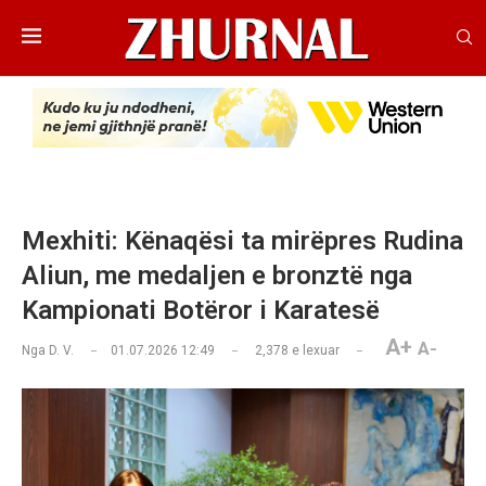
Mexhiti: Kënaqësi ta mirëpres Rudina
Aliun, me medaljen e bronztë nga
Kampionati Botëror i Karatesë
A+
A-
Nga
D. V.
01.07.2026 12:49
2,378
e lexuar