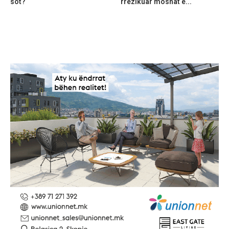
sot?
rrezikuar moshat e...