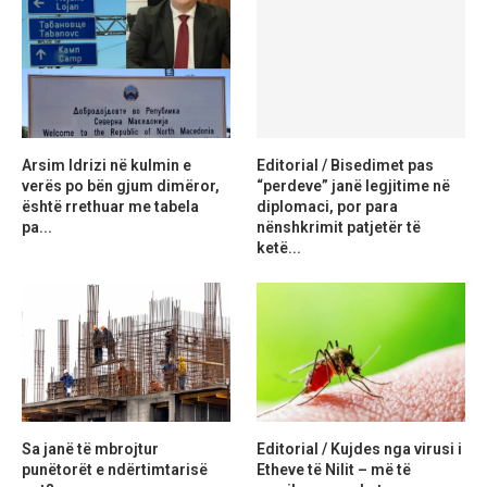
Arsim Idrizi në kulmin e
Editorial / Bisedimet pas
verës po bën gjum dimëror,
“perdeve” janë legjitime në
është rrethuar me tabela
diplomaci, por para
pa...
nënshkrimit patjetër të
ketë...
Sa janë të mbrojtur
Editorial / Kujdes nga virusi i
punëtorët e ndërtimtarisë
Etheve të Nilit – më të