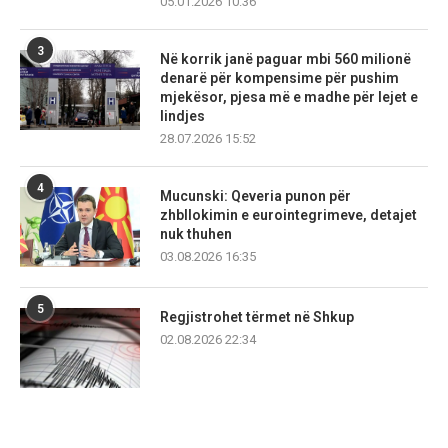
05.01.2026 10:36
3
Në korrik janë paguar mbi 560 milionë
denarë për kompensime për pushim
mjekësor, pjesa më e madhe për lejet e
lindjes
28.07.2026 15:52
4
Mucunski: Qeveria punon për
zhbllokimin e eurointegrimeve, detajet
nuk thuhen
03.08.2026 16:35
5
Regjistrohet tërmet në Shkup
02.08.2026 22:34