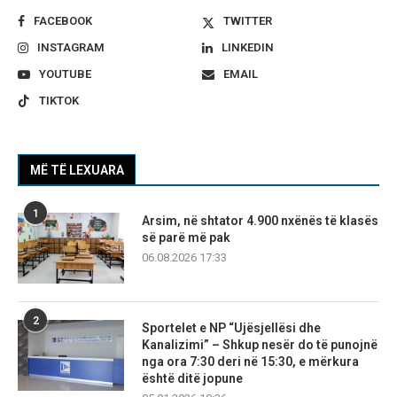
FACEBOOK
TWITTER
INSTAGRAM
LINKEDIN
YOUTUBE
EMAIL
TIKTOK
MË TË LEXUARA
1
Arsim, në shtator 4.900 nxënës të klasës
së parë më pak
06.08.2026 17:33
2
Sportelet e NP “Ujësjellësi dhe
Kanalizimi” – Shkup nesër do të punojnë
nga ora 7:30 deri në 15:30, e mërkura
është ditë jopune