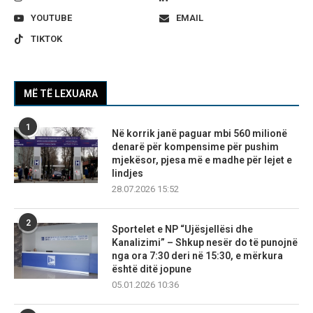
YOUTUBE
EMAIL
TIKTOK
MË TË LEXUARA
1
Në korrik janë paguar mbi 560 milionë
denarë për kompensime për pushim
mjekësor, pjesa më e madhe për lejet e
lindjes
28.07.2026 15:52
2
Sportelet e NP “Ujësjellësi dhe
Kanalizimi” – Shkup nesër do të punojnë
nga ora 7:30 deri në 15:30, e mërkura
është ditë jopune
05.01.2026 10:36