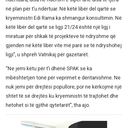
në plan për t’u ndërtuar. Në këtë libër del qartë se
kryeministri Edi Rama ka shmangur konsultimin. Në
këtë libër del qartë se ligji 21/24 është një ligj i
miratuar për shkak të projekteve të ndryshme që
gjenden në këtë libër vite më parë se të ndryshohej
ligji”, u shpreh Vatnikaj për gazetarët.
“Ne jemi këtu për t’i dhënë SPAK se ka
mbështetjen tonë për veprimet e deritanishme. Ne
nuk jemi për drejtësi popullore, por ne kërkojmë një
shtet të së drejtës ku kryeministri të trajtohet dhe
hetohet si të gjithë qytetarët”, tha ajo.