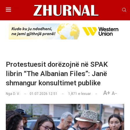
Protestuesit dorëzojnë në SPAK
librin “The Albanian Files”: Janë
shmangur konsultimet publike
A+
A-
Nga
D. V.
01.07.2026 12:51
1,871
e lexuar