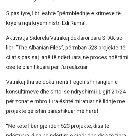
Sipas tyre, libri është “përmbledhje e krimeve të
kryera nga kryeministri Edi Rama”.
Aktivistja Sidorela Vatnikaj deklaroi para SPAK se
libri “The Albanian Files”, përmban 523 projekte, të
cilat sipas saj janë të ndërtuara, në proces ndërtimi
ose të planifikuara për t’u realizuar.
Vatnikaj tha se dokumenti tregon shmangien e
konsultimeve dhe shtoi se ndryshimi i Ligjit 21/24
për zonat e mbrojtura është miratuar në lidhje me
projekte që ishin parashikuar më herët.
“Në këtë libër gjenden 523 projekte, disa të
ndërtuara, disa në ndërtim e sipër dhe disa të tjera