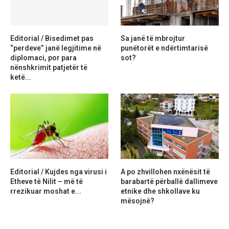
Editorial / Bisedimet pas
Sa janë të mbrojtur
“perdeve” janë legjitime në
punëtorët e ndërtimtarisë
diplomaci, por para
sot?
nënshkrimit patjetër të
ketë...
Editorial / Kujdes nga virusi i
A po zhvillohen nxënësit të
Etheve të Nilit – më të
barabartë përballë dallimeve
rrezikuar moshat e...
etnike dhe shkollave ku
mësojnë?